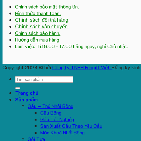
Chính sách bảo mật thông tin.
Hình thức thanh toán.
Chính sách đổi trả hàng.
Chính sách vận chuyển.
Chính sách bảo hành.
Hướng dẫn mua hàng
Làm việc: Từ 8:00 - 17:00 hằng ngày, nghỉ Chủ nhật.
Copyright 2024 © bởi
Công ty TNHH Fungift Việt.
Đăng ký kinh
Search
for:
Trang chủ
Sản phẩm
Gấu – Thú Nhồi Bông
Gấu Bông
Gấu Tốt Nghiệp
Sản Xuất Gấu Theo Yêu Cầu
Móc Khoá Nhồi Bông
Gối Tựa