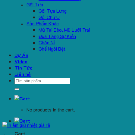
Gối Tựa
Gối Tựa Lưng
Gối Chữ U
Sản Phẩm Khác
Mũ Tai Bèo, Mũ Lưỡi Trai
Quà Tặng Sự Kiện
Chăn Nỉ
Ghế Ngồi Bệt
Dự Án
Video
Tin Tức
Liên hệ
Search
for:
No products in the cart.
Cart