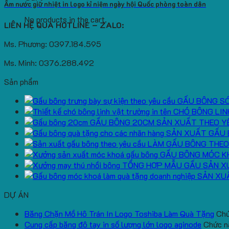
Ấm nước giữ nhiệt in logo kỉ niệm ngày hội Quốc phòng toàn dân
No products in the cart.
LIÊN HỆ QUA HOTLINE – ZALO:
Ms. Phương: 0397.184.595
Ms. Minh: 0376.288.492
Sản phẩm
GẤU BÔNG S
CHÓ BÔNG LIN
GẤU BÔNG 20CM SẢN XUẤT THEO Y
SẢN XUẤT GẤU 
LÀM GẤU BÔNG THEO
GẤU BÔNG MÓC K
TỔNG HỢP MẪU GẤU SẢN X
SẢN XU
DỰ ÁN
Băng Chặn Mồ Hô Trán In Logo Toshiba Làm Quà Tặng
Chứ
Cung cấp băng đô tay in số lượng lớn logo aginode
Chức nă