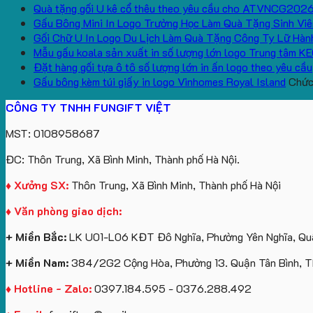
Quà tặng gối U kê cổ thêu theo yêu cầu cho ATVNCG202
Gấu Bông Mini In Logo Trường Học Làm Quà Tặng Sinh Viê
Gối Chữ U In Logo Du Lịch Làm Quà Tặng Công Ty Lữ Hàn
Mẫu gấu koala sản xuất in số lượng lớn logo Trung tâm K
Đặt hàng gối tựa ô tô số lượng lớn in ấn logo theo yêu cầu
Gấu bông kèm túi giấy in logo Vinhomes Royal Island
Chức 
CÔNG TY TNHH FUNGIFT VIỆT
MST: 0108958687
ĐC: Thôn Trung, Xã Bình Minh, Thành phố Hà Nội.
♦ Xưởng SX:
Thôn Trung, Xã Bình Minh, Thành phố Hà Nội
♦ Văn phòng giao dịch:
+ Miền Bắc:
LK U01-L06 KĐT Đô Nghĩa, Phường Yên Nghĩa, Quậ
+ Miền Nam:
384/2G2 Cộng Hòa, Phường 13. Quận Tân Bình, 
♦ Hotline - Zalo:
0397.184.595 - 0376.288.492