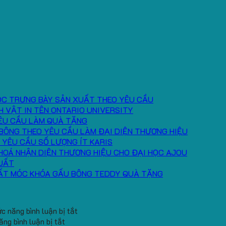
ÓC TRƯNG BÀY SẢN XUẤT THEO YÊU CẦU
H VẬT IN TÊN ONTARIO UNIVERSITY
ÊU CẦU LÀM QUÀ TẶNG
BÔNG THEO YÊU CẦU LÀM ĐẠI DIỆN THƯƠNG HIỆU
 YÊU CẦU SỐ LƯỢNG ÍT KARIS
HOÁ NHẬN DIỆN THƯƠNG HIỆU CHO ĐẠI HỌC AJOU
UẤT
ẤT MÓC KHÓA GẤU BÔNG TEDDY QUÀ TẶNG
ở
c năng bình luận bị tắt
ở
Băng
ng bình luận bị tắt