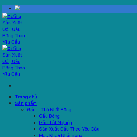
Skip
to
content
Trang chủ
Sản phẩm
Gấu – Thú Nhồi Bông
Gấu Bông
Gấu Tốt Nghiệp
Sản Xuất Gấu Theo Yêu Cầu
Móc Khoá Nhồi Bông