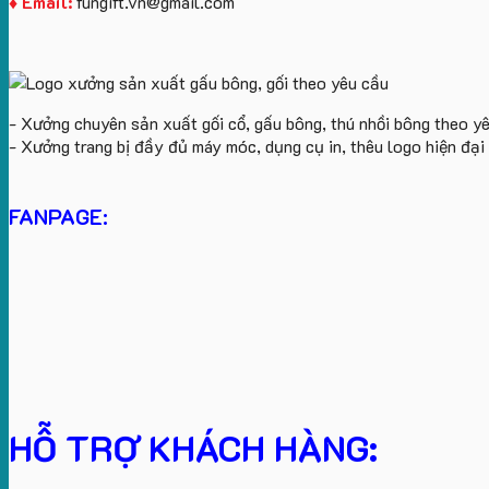
♦ Email:
fungift.vn@gmail.com
- Xưởng chuyên sản xuất gối cổ, gấu bông, thú nhồi bông theo y
- Xưởng trang bị đầy đủ máy móc, dụng cụ in, thêu logo hiện đạ
FANPAGE:
HỖ TRỢ KHÁCH HÀNG: