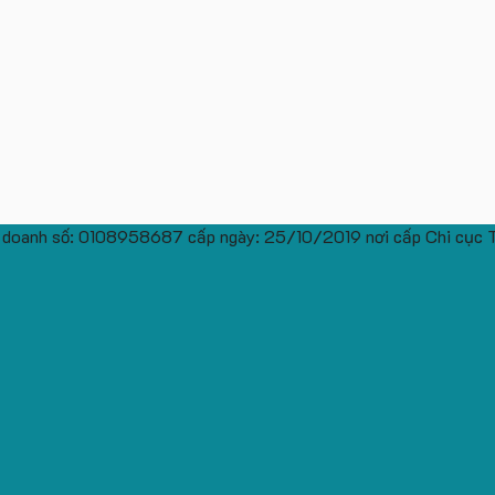
 doanh số: 0108958687 cấp ngày: 25/10/2019 nơi cấp Chi cục 