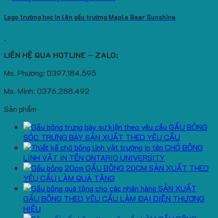
Logo trường học in lên gấu trường Maple Bear Sunshine
LIÊN HỆ QUA HOTLINE – ZALO:
Ms. Phương: 0397.184.595
Ms. Minh: 0376.288.492
Sản phẩm
GẤU BÔNG
SÓC TRƯNG BÀY SẢN XUẤT THEO YÊU CẦU
CHÓ BÔNG
LINH VẬT IN TÊN ONTARIO UNIVERSITY
GẤU BÔNG 20CM SẢN XUẤT THEO
YÊU CẦU LÀM QUÀ TẶNG
SẢN XUẤT
GẤU BÔNG THEO YÊU CẦU LÀM ĐẠI DIỆN THƯƠNG
HIỆU