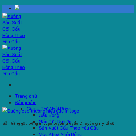
Skip
to
content
Trang chủ
Sản phẩm
Gấu – Thú Nhồi Bông
Gấu Bông
Gấu Tốt Nghiệp
Sẵn hàng gấu bông in logo tuyên truyền Chuyên gia y tế số
Sản Xuất Gấu Theo Yêu Cầu
Móc Khoá Nhồi Bông