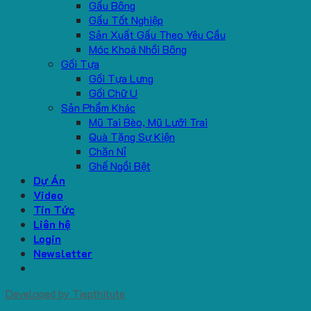
Gấu Bông
Gấu Tốt Nghiệp
Sản Xuất Gấu Theo Yêu Cầu
Móc Khoá Nhồi Bông
Gối Tựa
Gối Tựa Lưng
Gối Chữ U
Sản Phẩm Khác
Mũ Tai Bèo, Mũ Lưỡi Trai
Quà Tặng Sự Kiện
Chăn Nỉ
Ghế Ngồi Bệt
Dự Án
Video
Tin Tức
Liên hệ
Login
Newsletter
Developed by
Tiepthitute