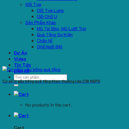
Gối Tựa
Gối Tựa Lưng
Gối Chữ U
Sản Phẩm Khác
Mũ Tai Bèo, Mũ Lưỡi Trai
Quà Tặng Sự Kiện
Chăn Nỉ
Ghế Ngồi Bệt
Dự Án
Video
Tin Tức
Liên hệ
Search
Cơ sở in gấu bông quà tặng khen thưởng lớp C18 NSPS
for:
No products in the cart.
Cart