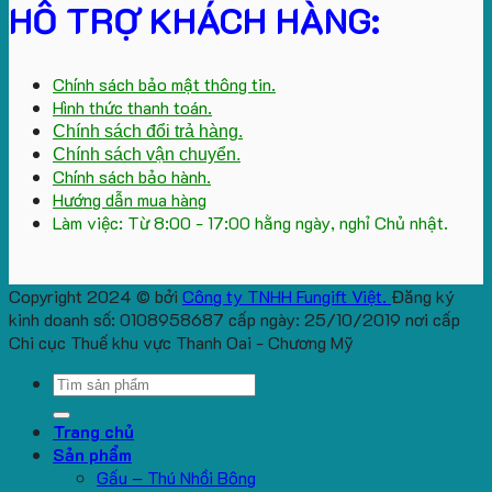
HỖ TRỢ KHÁCH HÀNG:
Chính sách bảo mật thông tin.
Hình thức thanh toán.
Chính sách đổi trả hàng.
Chính sách vận chuyển.
Chính sách bảo hành.
Hướng dẫn mua hàng
Làm việc: Từ 8:00 - 17:00 hằng ngày, nghỉ Chủ nhật.
Copyright 2024 © bởi
Công ty TNHH Fungift Việt.
Đăng ký
kinh doanh số: 0108958687 cấp ngày: 25/10/2019 nơi cấp
Chi cục Thuế khu vực Thanh Oai - Chương Mỹ
Search
for:
Trang chủ
Sản phẩm
Gấu – Thú Nhồi Bông