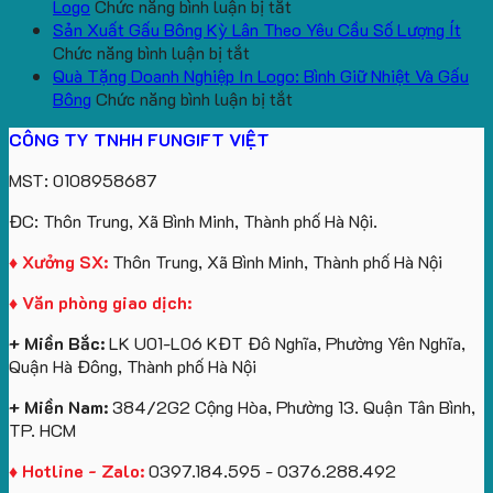
in
lượng
logo
ở
bông
bông
Logo
Chức năng bình luận bị tắt
logo
lớn
Trung
Xưởng
số
và
Sản Xuất Gấu Bông Kỳ Lân Theo Yêu Cầu Số Lượng Ít
Vinhomes
ở
in
tâm
Sản
lượng
gấu
Chức năng bình luận bị tắt
Royal
Sản
ấn
KEO
Xuất
lớn
móc
Quà Tặng Doanh Nghiệp In Logo: Bình Giữ Nhiệt Và Gấu
Island
Xuất
logo
Quà
ở
in
khóa
Bông
Chức năng bình luận bị tắt
Gấu
theo
Tặng
Quà
logo
in
CÔNG TY TNHH FUNGIFT VIỆT
Bông
yêu
Sự
Tặng
Future
logo
Kỳ
cầu
Kiện
Doanh
Group
Catherine
MST: 0108958687
Lân
Gối
Nghiệp
làm
Cruise
Theo
Cổ
In
quà
làm
ĐC: Thôn Trung, Xã Bình Minh, Thành phố Hà Nội.
Yêu
Chữ
Logo:
tặng
quà
Cầu
U
Bình
tặng
♦ Xưởng SX:
Thôn Trung, Xã Bình Minh, Thành phố Hà Nội
Số
In
Giữ
♦ Văn phòng giao dịch:
Lượng
Logo
Nhiệt
Ít
Và
+ Miền Bắc:
LK U01-L06 KĐT Đô Nghĩa, Phường Yên Nghĩa,
Gấu
Quận Hà Đông, Thành phố Hà Nội
Bông
+ Miền Nam:
384/2G2 Cộng Hòa, Phường 13. Quận Tân Bình,
TP. HCM
♦ Hotline - Zalo:
0397.184.595 - 0376.288.492