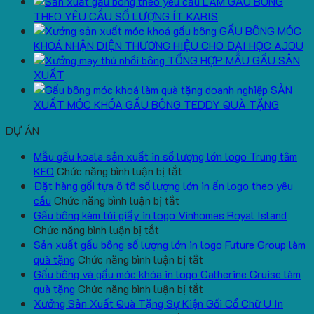
LÀM GẤU BÔNG
THEO YÊU CẦU SỐ LƯỢNG ÍT KARIS
GẤU BÔNG MÓC
KHOÁ NHẬN DIỆN THƯƠNG HIỆU CHO ĐẠI HỌC AJOU
TỔNG HỢP MẪU GẤU SẢN
XUẤT
SẢN
XUẤT MÓC KHÓA GẤU BÔNG TEDDY QUÀ TẶNG
DỰ ÁN
Mẫu gấu koala sản xuất in số lượng lớn logo Trung tâm
ở
KEO
Chức năng bình luận bị tắt
Mẫu
Đặt hàng gối tựa ô tô số lượng lớn in ấn logo theo yêu
ở
gấu
cầu
Chức năng bình luận bị tắt
Đặt
koala
Gấu bông kèm túi giấy in logo Vinhomes Royal Island
ở
hàng
sản
Chức năng bình luận bị tắt
Gấu
gối
xuất
Sản xuất gấu bông số lượng lớn in logo Future Group làm
bông
tựa
in
ở
quà tặng
Chức năng bình luận bị tắt
kèm
ô
số
Sản
Gấu bông và gấu móc khóa in logo Catherine Cruise làm
túi
tô
lượng
xuất
ở
quà tặng
Chức năng bình luận bị tắt
giấy
số
lớn
gấu
Gấu
Xưởng Sản Xuất Quà Tặng Sự Kiện Gối Cổ Chữ U In