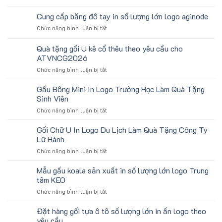
Băng
Chặn
Cung cấp băng đô tay in số lượng lớn logo aginode
Mồ
ở
Chức năng bình luận bị tắt
Hô
Cung
Trán
cấp
Quà tặng gối U kê cổ thêu theo yêu cầu cho
In
băng
Logo
ATVNCG2026
đô
Toshiba
ở
Chức năng bình luận bị tắt
tay
Làm
Quà
in
Quà
tặng
số
Gấu Bông Mini In Logo Trường Học Làm Quà Tặng
Tặng
gối
lượng
Sinh Viên
U
lớn
ở
Chức năng bình luận bị tắt
kê
logo
Gấu
cổ
aginode
Bông
Gối Chữ U In Logo Du Lịch Làm Quà Tặng Công Ty
thêu
Mini
theo
Lữ Hành
In
yêu
ở
Chức năng bình luận bị tắt
Logo
cầu
Gối
Trường
cho
Chữ
Mẫu gấu koala sản xuất in số lượng lớn logo Trung
Học
ATVNCG2026
U
Làm
tâm KEO
In
Quà
ở
Chức năng bình luận bị tắt
Logo
Tặng
Mẫu
Du
Sinh
gấu
Đặt hàng gối tựa ô tô số lượng lớn in ấn logo theo
Lịch
Viên
koala
Làm
yêu cầu