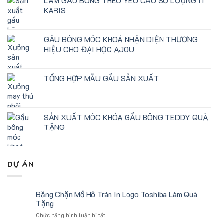
LÀM GẤU BÔNG THEO YÊU CẦU SỐ LƯỢNG ÍT
KARIS
GẤU BÔNG MÓC KHOÁ NHẬN DIỆN THƯƠNG
HIỆU CHO ĐẠI HỌC AJOU
TỔNG HỢP MẪU GẤU SẢN XUẤT
SẢN XUẤT MÓC KHÓA GẤU BÔNG TEDDY QUÀ
TẶNG
DỰ ÁN
Băng Chặn Mồ Hô Trán In Logo Toshiba Làm Quà
Tặng
ở
Chức năng bình luận bị tắt