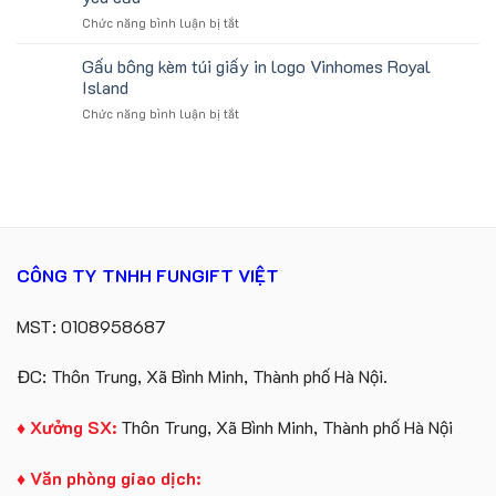
sản
Quà
ở
Chức năng bình luận bị tắt
xuất
Tặng
Đặt
in
Công
hàng
Gấu bông kèm túi giấy in logo Vinhomes Royal
số
Ty
gối
lượng
Island
Lữ
tựa
lớn
Hành
ở
Chức năng bình luận bị tắt
ô
logo
Gấu
tô
Trung
bông
số
tâm
kèm
lượng
KEO
túi
lớn
giấy
in
in
ấn
logo
logo
Vinhomes
theo
CÔNG TY TNHH FUNGIFT VIỆT
Royal
yêu
Island
cầu
MST: 0108958687
ĐC: Thôn Trung, Xã Bình Minh, Thành phố Hà Nội.
♦ Xưởng SX:
Thôn Trung, Xã Bình Minh, Thành phố Hà Nội
♦ Văn phòng giao dịch: