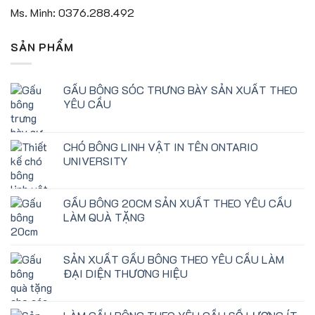
Ms. Minh: 0376.288.492
SẢN PHẨM
GẤU BÔNG SÓC TRƯNG BÀY SẢN XUẤT THEO
YÊU CẦU
CHÓ BÔNG LINH VẬT IN TÊN ONTARIO
UNIVERSITY
GẤU BÔNG 20CM SẢN XUẤT THEO YÊU CẦU
LÀM QUÀ TẶNG
SẢN XUẤT GẤU BÔNG THEO YÊU CẦU LÀM
ĐẠI DIỆN THƯƠNG HIỆU