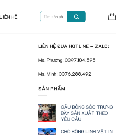
Search
LIÊN HỆ
for:
LIÊN HỆ QUA HOTLINE – ZALO:
Ms. Phương: 0397.184.595
Ms. Minh: 0376.288.492
SẢN PHẨM
GẤU BÔNG SÓC TRƯNG
BÀY SẢN XUẤT THEO
YÊU CẦU
CHÓ BÔNG LINH VẬT IN