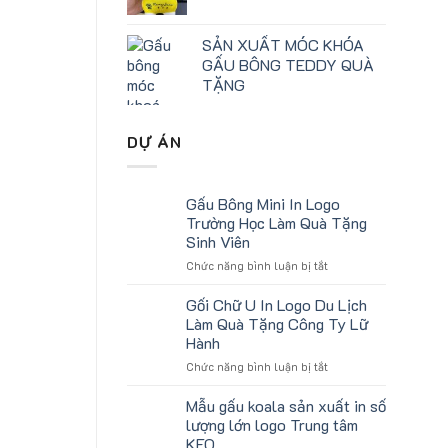
SẢN XUẤT MÓC KHÓA
GẤU BÔNG TEDDY QUÀ
TẶNG
DỰ ÁN
Gấu Bông Mini In Logo
Trường Học Làm Quà Tặng
Sinh Viên
ở
Chức năng bình luận bị tắt
Gấu
Bông
Gối Chữ U In Logo Du Lịch
Mini
Làm Quà Tặng Công Ty Lữ
In
Hành
Logo
ở
Chức năng bình luận bị tắt
Trường
Gối
Học
Chữ
Làm
Mẫu gấu koala sản xuất in số
U
Quà
lượng lớn logo Trung tâm
In
Tặng
KEO