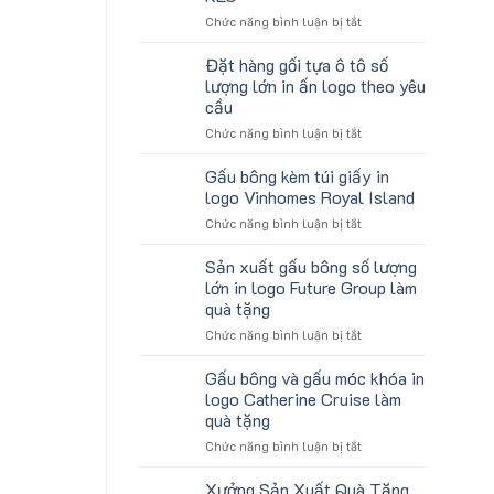
Logo
Sinh
ở
Chức năng bình luận bị tắt
Du
Viên
Mẫu
Lịch
gấu
Làm
Đặt hàng gối tựa ô tô số
koala
Quà
lượng lớn in ấn logo theo yêu
sản
Tặng
cầu
xuất
Công
ở
Chức năng bình luận bị tắt
in
Ty
Đặt
số
Lữ
hàng
lượng
Hành
Gấu bông kèm túi giấy in
gối
lớn
logo Vinhomes Royal Island
tựa
logo
ở
Chức năng bình luận bị tắt
ô
Trung
Gấu
tô
tâm
bông
Sản xuất gấu bông số lượng
số
KEO
kèm
lượng
lớn in logo Future Group làm
túi
lớn
quà tặng
giấy
in
ở
Chức năng bình luận bị tắt
in
ấn
Sản
logo
logo
xuất
Vinhomes
Gấu bông và gấu móc khóa in
theo
gấu
Royal
yêu
logo Catherine Cruise làm
bông
Island
cầu
quà tặng
số
ở
Chức năng bình luận bị tắt
lượng
Gấu
lớn
bông
in
Xưởng Sản Xuất Quà Tặng