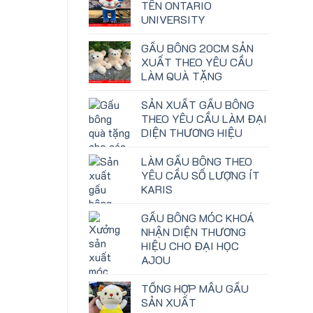
TÊN ONTARIO
UNIVERSITY
GẤU BÔNG 20CM SẢN
XUẤT THEO YÊU CẦU
LÀM QUÀ TẶNG
SẢN XUẤT GẤU BÔNG
THEO YÊU CẦU LÀM ĐẠI
DIỆN THƯƠNG HIỆU
LÀM GẤU BÔNG THEO
YÊU CẦU SỐ LƯỢNG ÍT
KARIS
GẤU BÔNG MÓC KHOÁ
NHẬN DIỆN THƯƠNG
HIỆU CHO ĐẠI HỌC
AJOU
TỔNG HỢP MẪU GẤU
SẢN XUẤT