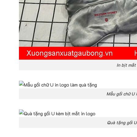
In bịt mắt
Mẫu gối chữ U 
Quà tặng gối U