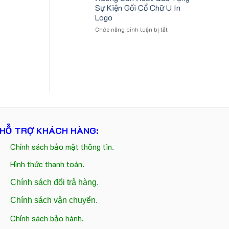
và
logo
Sự Kiện Gối Cổ Chữ U In
gấu
Future
Logo
móc
Group
ở
Chức năng bình luận bị tắt
khóa
làm
Xưởng
in
quà
Sản
logo
tặng
Xuất
Catherine
Quà
Cruise
Tặng
làm
Sự
quà
Kiện
tặng
Gối
Cổ
Chữ
U
HỖ TRỢ KHÁCH HÀNG:
In
Logo
Chính sách bảo mật thông tin.
Hình thức thanh toán.
Chính sách đổi trả hàng.
Chính sách vận chuyển.
Chính sách bảo hành.