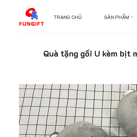
Skip
to
TRANG CHỦ
SẢN PHẨM
content
Quà tặng gối U kèm bịt 