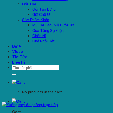
Gối Tựa
Gối Tựa Lưng
Gối Chữ U
Sản Phẩm Khác
Mũ Tai Bèo, Mũ Lưỡi Trai
Quà Tặng Sự Kiện
Chăn Nỉ
Ghế Ngồi Bệt
Dự Án
Video
Tin Tức
Liên hệ
Search
for:
No products in the cart.
Cart