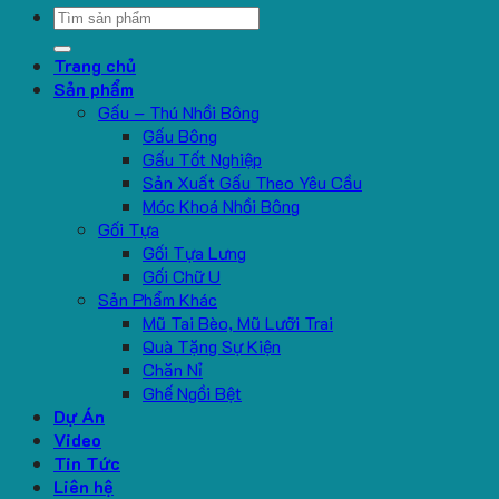
Search
for:
Trang chủ
Sản phẩm
Gấu – Thú Nhồi Bông
Gấu Bông
Gấu Tốt Nghiệp
Sản Xuất Gấu Theo Yêu Cầu
Móc Khoá Nhồi Bông
Gối Tựa
Gối Tựa Lưng
Gối Chữ U
Sản Phẩm Khác
Mũ Tai Bèo, Mũ Lưỡi Trai
Quà Tặng Sự Kiện
Chăn Nỉ
Ghế Ngồi Bệt
Dự Án
Video
Tin Tức
Liên hệ