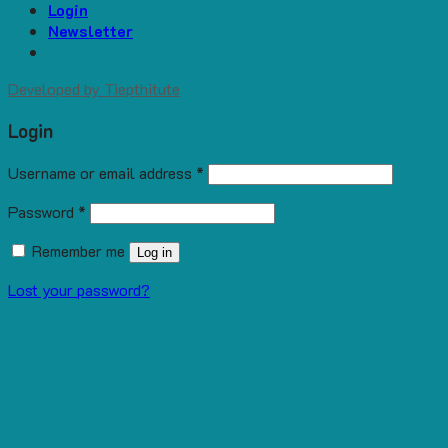
Login
Newsletter
Developed by
Tiepthitute
Login
Username or email address
*
Password
*
Remember me
Log in
Lost your password?