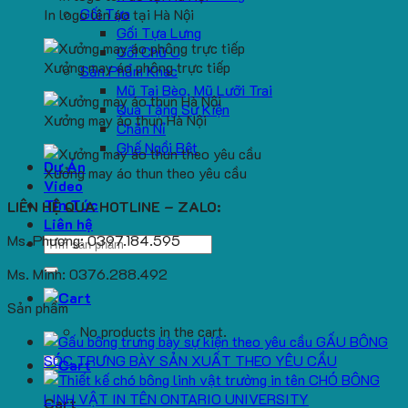
Gối Tựa
In logo lên áo tại Hà Nội
Gối Tựa Lưng
Gối Chữ U
Xưởng may áo phông trực tiếp
Sản Phẩm Khác
Mũ Tai Bèo, Mũ Lưỡi Trai
Quà Tặng Sự Kiện
Xưởng may áo thun Hà Nội
Chăn Nỉ
Ghế Ngồi Bệt
Dự Án
Xưởng may áo thun theo yêu cầu
Video
Tin Tức
LIÊN HỆ QUA HOTLINE – ZALO:
Liên hệ
Ms. Phương: 0397.184.595
Search
for:
Ms. Minh: 0376.288.492
Sản phẩm
No products in the cart.
GẤU BÔNG
SÓC TRƯNG BÀY SẢN XUẤT THEO YÊU CẦU
CHÓ BÔNG
LINH VẬT IN TÊN ONTARIO UNIVERSITY
Cart