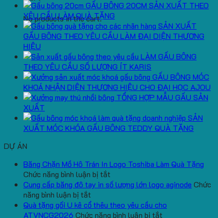
GẤU BÔNG 20CM SẢN XUẤT THEO
YÊU CẦU LÀM QUÀ TẶNG
No products in the cart.
SẢN XUẤT
GẤU BÔNG THEO YÊU CẦU LÀM ĐẠI DIỆN THƯƠNG
HIỆU
LÀM GẤU BÔNG
THEO YÊU CẦU SỐ LƯỢNG ÍT KARIS
GẤU BÔNG MÓC
KHOÁ NHẬN DIỆN THƯƠNG HIỆU CHO ĐẠI HỌC AJOU
TỔNG HỢP MẪU GẤU SẢN
XUẤT
SẢN
XUẤT MÓC KHÓA GẤU BÔNG TEDDY QUÀ TẶNG
DỰ ÁN
Băng Chặn Mồ Hô Trán In Logo Toshiba Làm Quà Tặng
ở
Chức năng bình luận bị tắt
Băng
Cung cấp băng đô tay in số lượng lớn logo aginode
Chức
ở
Chặn
năng bình luận bị tắt
Cung
Mồ
Quà tặng gối U kê cổ thêu theo yêu cầu cho
cấp
Hô
ở
ATVNCG2026
Chức năng bình luận bị tắt