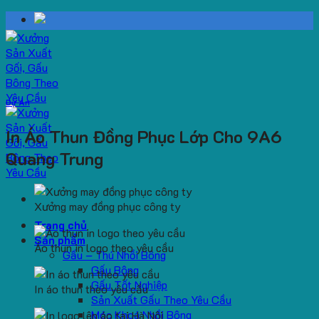
Skip
to
content
Dự Án
In Áo Thun Đồng Phục Lớp Cho 9A6
Quang Trung
Xưởng may đồng phục công ty
Trang chủ
Sản phẩm
Áo thun in logo theo yêu cầu
Gấu – Thú Nhồi Bông
Gấu Bông
Gấu Tốt Nghiệp
In áo thun theo yêu cầu
Sản Xuất Gấu Theo Yêu Cầu
Móc Khoá Nhồi Bông