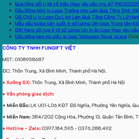
Quà tặng gối U kê cổ thêu theo yêu cầu cho ATVNCG202
Gấu Bông Mini In Logo Trường Học Làm Quà Tặng Sinh Viê
Gối Chữ U In Logo Du Lịch Làm Quà Tặng Công Ty Lữ Hàn
Mẫu gấu koala sản xuất in số lượng lớn logo Trung tâm K
Đặt hàng gối tựa ô tô số lượng lớn in ấn logo theo yêu cầu
Gấu bông kèm túi giấy in logo Vinhomes Royal Island
Chức 
CÔNG TY TNHH FUNGIFT VIỆT
MST: 0108958687
ĐC: Thôn Trung, Xã Bình Minh, Thành phố Hà Nội.
♦ Xưởng SX:
Thôn Trung, Xã Bình Minh, Thành phố Hà Nội
♦ Văn phòng giao dịch:
+ Miền Bắc:
LK U01-L06 KĐT Đô Nghĩa, Phường Yên Nghĩa, Quậ
+ Miền Nam:
384/2G2 Cộng Hòa, Phường 13. Quận Tân Bình, 
♦ Hotline - Zalo:
0397.184.595 - 0376.288.492