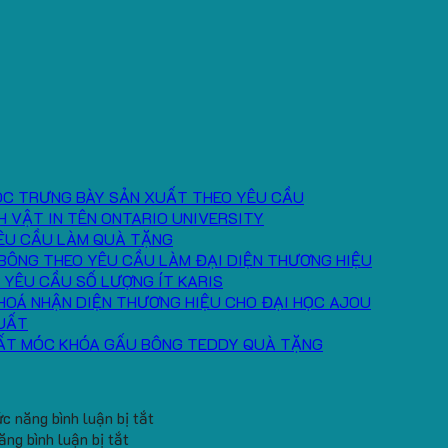
ÓC TRƯNG BÀY SẢN XUẤT THEO YÊU CẦU
H VẬT IN TÊN ONTARIO UNIVERSITY
ÊU CẦU LÀM QUÀ TẶNG
BÔNG THEO YÊU CẦU LÀM ĐẠI DIỆN THƯƠNG HIỆU
 YÊU CẦU SỐ LƯỢNG ÍT KARIS
HOÁ NHẬN DIỆN THƯƠNG HIỆU CHO ĐẠI HỌC AJOU
UẤT
ẤT MÓC KHÓA GẤU BÔNG TEDDY QUÀ TẶNG
ở
c năng bình luận bị tắt
ở
Băng
ng bình luận bị tắt