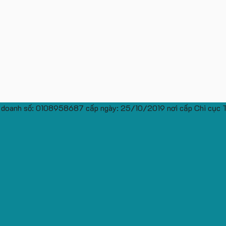
 doanh số: 0108958687 cấp ngày: 25/10/2019 nơi cấp Chi cục 