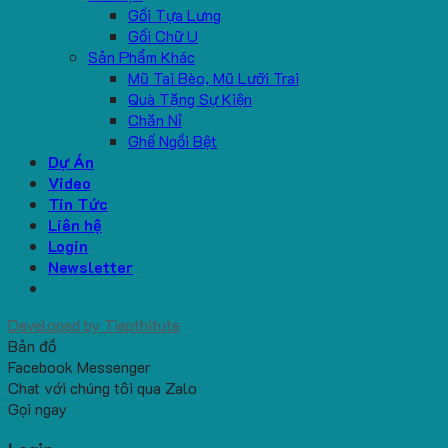
Gối Tựa Lưng
Gối Chữ U
Sản Phẩm Khác
Mũ Tai Bèo, Mũ Lưỡi Trai
Quà Tặng Sự Kiện
Chăn Nỉ
Ghế Ngồi Bệt
Dự Án
Video
Tin Tức
Liên hệ
Login
Newsletter
Developed by
Tiepthitute
Bản đồ
Facebook Messenger
Chat với chúng tôi qua Zalo
Gọi ngay