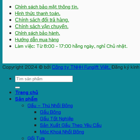
Chính sách bảo mật thông tin.
Hình thức thanh toán.
Chính sách đổi trả hàng.
Chính sách vận chuyển.
Chính sách bảo hành.
Hướng dẫn mua hàng
Làm việc: Từ 8:00 - 17:00 hằng ngày, nghỉ Chủ nhật.
Copyright 2024 © bởi
Công ty TNHH Fungift Việt.
Đăng ký kinh
Search
for:
Trang chủ
Sản phẩm
Gấu – Thú Nhồi Bông
Gấu Bông
Gấu Tốt Nghiệp
Sản Xuất Gấu Theo Yêu Cầu
Móc Khoá Nhồi Bông
Gối Tựa