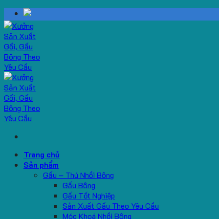
Skip
to
content
Trang chủ
Sản phẩm
Gấu – Thú Nhồi Bông
Gấu Bông
Gấu Tốt Nghiệp
Sản Xuất Gấu Theo Yêu Cầu
Móc Khoá Nhồi Bông