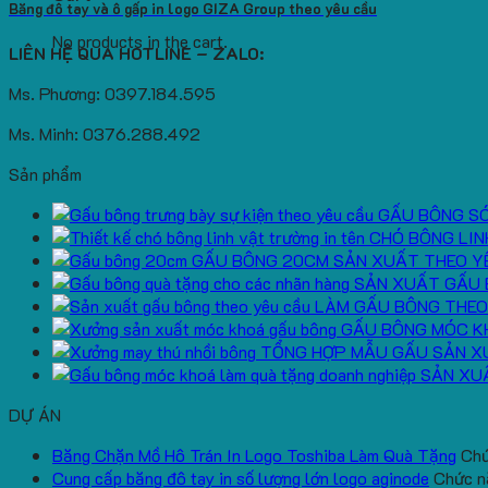
Băng đô tay và ô gấp in logo GIZA Group theo yêu cầu
No products in the cart.
LIÊN HỆ QUA HOTLINE – ZALO:
Ms. Phương: 0397.184.595
Ms. Minh: 0376.288.492
Sản phẩm
GẤU BÔNG S
CHÓ BÔNG LIN
GẤU BÔNG 20CM SẢN XUẤT THEO Y
SẢN XUẤT GẤU 
LÀM GẤU BÔNG THEO
GẤU BÔNG MÓC K
TỔNG HỢP MẪU GẤU SẢN X
SẢN XU
DỰ ÁN
Băng Chặn Mồ Hô Trán In Logo Toshiba Làm Quà Tặng
Chứ
Cung cấp băng đô tay in số lượng lớn logo aginode
Chức nă