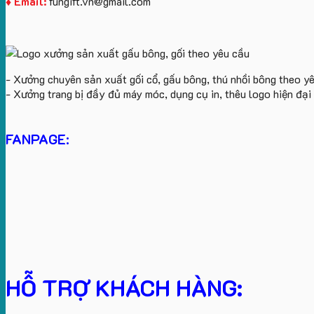
♦ Email:
fungift.vn@gmail.com
- Xưởng chuyên sản xuất gối cổ, gấu bông, thú nhồi bông theo y
- Xưởng trang bị đầy đủ máy móc, dụng cụ in, thêu logo hiện đạ
FANPAGE:
HỖ TRỢ KHÁCH HÀNG: