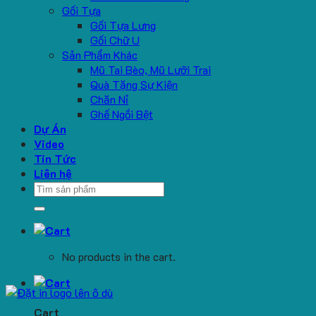
Gối Tựa
Gối Tựa Lưng
Gối Chữ U
Sản Phẩm Khác
Mũ Tai Bèo, Mũ Lưỡi Trai
Quà Tặng Sự Kiện
Chăn Nỉ
Ghế Ngồi Bệt
Dự Án
Video
Tin Tức
Liên hệ
Search
for:
No products in the cart.
Cart