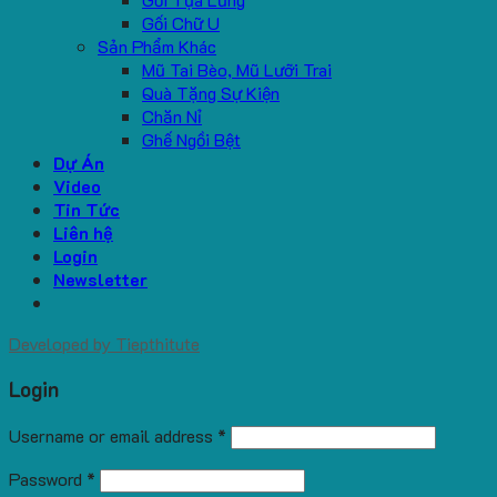
Gối Chữ U
Sản Phẩm Khác
Mũ Tai Bèo, Mũ Lưỡi Trai
Quà Tặng Sự Kiện
Chăn Nỉ
Ghế Ngồi Bệt
Dự Án
Video
Tin Tức
Liên hệ
Login
Newsletter
Developed by
Tiepthitute
Login
Username or email address
*
Password
*