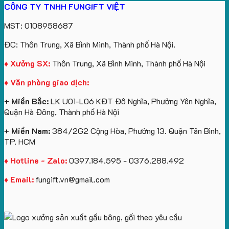
CÔNG TY TNHH FUNGIFT VIỆT
bông
tựa
in
Tặng
Làm
ATVNCG2026
kèm
ô
số
Sinh
Quà
MST: 0108958687
túi
tô
lượng
Viên
Tặng
giấy
số
lớn
Công
ĐC: Thôn Trung, Xã Bình Minh, Thành phố Hà Nội.
in
lượng
logo
Ty
logo
lớn
Trung
Lữ
♦ Xưởng SX:
Thôn Trung, Xã Bình Minh, Thành phố Hà Nội
Vinhomes
in
tâm
Hành
♦ Văn phòng giao dịch:
Royal
ấn
KEO
Island
logo
+ Miền Bắc:
LK U01-L06 KĐT Đô Nghĩa, Phường Yên Nghĩa,
theo
Quận Hà Đông, Thành phố Hà Nội
yêu
cầu
+ Miền Nam:
384/2G2 Cộng Hòa, Phường 13. Quận Tân Bình,
TP. HCM
♦ Hotline - Zalo:
0397.184.595 - 0376.288.492
♦ Email:
fungift.vn@gmail.com