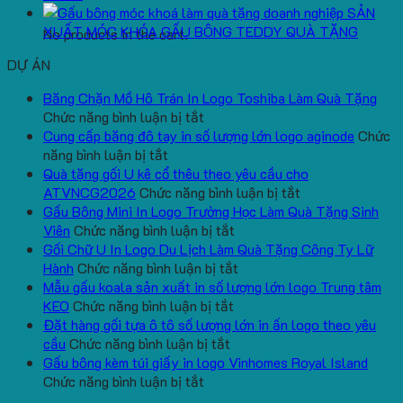
SẢN
XUẤT MÓC KHÓA GẤU BÔNG TEDDY QUÀ TẶNG
No products in the cart.
DỰ ÁN
Băng Chặn Mồ Hô Trán In Logo Toshiba Làm Quà Tặng
ở
Chức năng bình luận bị tắt
Băng
Cung cấp băng đô tay in số lượng lớn logo aginode
Chức
ở
Chặn
năng bình luận bị tắt
Cung
Mồ
Quà tặng gối U kê cổ thêu theo yêu cầu cho
cấp
Hô
ở
ATVNCG2026
Chức năng bình luận bị tắt
băng
Trán
Quà
Gấu Bông Mini In Logo Trường Học Làm Quà Tặng Sinh
đô
In
ở
tặng
Viên
Chức năng bình luận bị tắt
tay
Logo
Gấu
gối
Gối Chữ U In Logo Du Lịch Làm Quà Tặng Công Ty Lữ
in
Toshiba
Bông
ở
U
Hành
Chức năng bình luận bị tắt
số
Làm
Mini
Gối
kê
Mẫu gấu koala sản xuất in số lượng lớn logo Trung tâm
lượng
Quà
ở
In
Chữ
cổ
KEO
Chức năng bình luận bị tắt
lớn
Tặng
Mẫu
Logo
U
thêu
Đặt hàng gối tựa ô tô số lượng lớn in ấn logo theo yêu
logo
ở
gấu
Trường
In
theo
cầu
Chức năng bình luận bị tắt
aginode
Đặt
koala
Học
Logo
yêu
Gấu bông kèm túi giấy in logo Vinhomes Royal Island
ở
hàng
sản
Làm
Du
cầu
Chức năng bình luận bị tắt
Gấu
gối
xuất
Quà
Lịch
cho