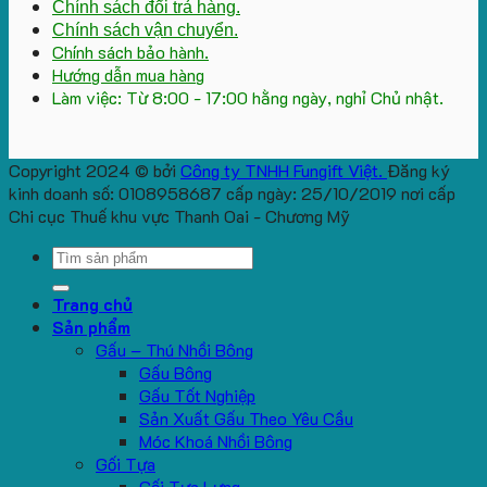
Chính sách đổi trả hàng.
Chính sách vận chuyển.
Chính sách bảo hành.
Hướng dẫn mua hàng
Làm việc: Từ 8:00 - 17:00 hằng ngày, nghỉ Chủ nhật.
Copyright 2024 © bởi
Công ty TNHH Fungift Việt.
Đăng ký
kinh doanh số: 0108958687 cấp ngày: 25/10/2019 nơi cấp
Chi cục Thuế khu vực Thanh Oai - Chương Mỹ
Search
for:
Trang chủ
Sản phẩm
Gấu – Thú Nhồi Bông
Gấu Bông
Gấu Tốt Nghiệp
Sản Xuất Gấu Theo Yêu Cầu
Móc Khoá Nhồi Bông
Gối Tựa
Gối Tựa Lưng