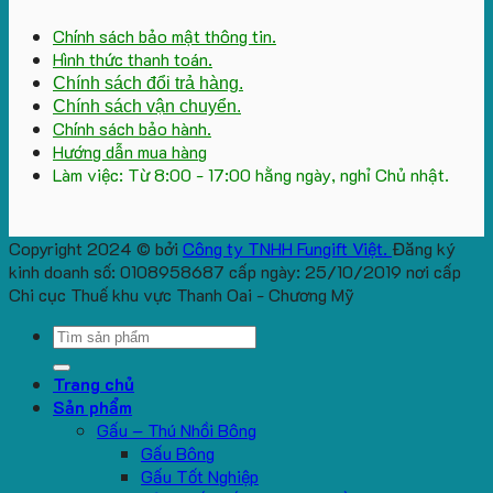
Chính sách bảo mật thông tin.
Hình thức thanh toán.
Chính sách đổi trả hàng.
Chính sách vận chuyển.
Chính sách bảo hành.
Hướng dẫn mua hàng
Làm việc: Từ 8:00 - 17:00 hằng ngày, nghỉ Chủ nhật.
Copyright 2024 © bởi
Công ty TNHH Fungift Việt.
Đăng ký
kinh doanh số: 0108958687 cấp ngày: 25/10/2019 nơi cấp
Chi cục Thuế khu vực Thanh Oai - Chương Mỹ
Search
for:
Trang chủ
Sản phẩm
Gấu – Thú Nhồi Bông
Gấu Bông
Gấu Tốt Nghiệp