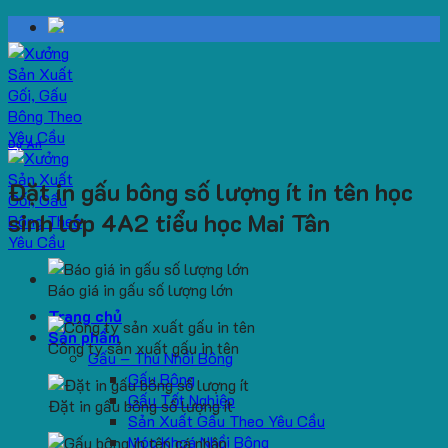
Skip
to
content
Dự Án
Đặt in gấu bông số lượng ít in tên học
sinh lớp 4A2 tiểu học Mai Tân
Báo giá in gấu số lượng lớn
Trang chủ
Sản phẩm
Công ty sản xuất gấu in tên
Gấu – Thú Nhồi Bông
Gấu Bông
Gấu Tốt Nghiệp
Đặt in gấu bông số lượng ít
Sản Xuất Gấu Theo Yêu Cầu
Móc Khoá Nhồi Bông