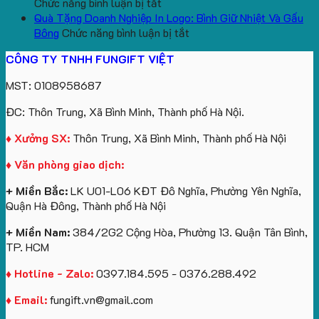
Vinhomes
ở
in
tâm
Sản
lượng
gấu
Chức năng bình luận bị tắt
Royal
Sản
ấn
KEO
Xuất
lớn
móc
Quà Tặng Doanh Nghiệp In Logo: Bình Giữ Nhiệt Và Gấu
Island
Xuất
logo
Quà
ở
in
khóa
Bông
Chức năng bình luận bị tắt
Gấu
theo
Tặng
Quà
logo
in
CÔNG TY TNHH FUNGIFT VIỆT
Bông
yêu
Sự
Tặng
Future
logo
Kỳ
cầu
Kiện
Doanh
Group
Catherine
MST: 0108958687
Lân
Gối
Nghiệp
làm
Cruise
Theo
Cổ
In
quà
làm
ĐC: Thôn Trung, Xã Bình Minh, Thành phố Hà Nội.
Yêu
Chữ
Logo:
tặng
quà
Cầu
U
Bình
tặng
♦ Xưởng SX:
Thôn Trung, Xã Bình Minh, Thành phố Hà Nội
Số
In
Giữ
♦ Văn phòng giao dịch:
Lượng
Logo
Nhiệt
Ít
Và
+ Miền Bắc:
LK U01-L06 KĐT Đô Nghĩa, Phường Yên Nghĩa,
Gấu
Quận Hà Đông, Thành phố Hà Nội
Bông
+ Miền Nam:
384/2G2 Cộng Hòa, Phường 13. Quận Tân Bình,
TP. HCM
♦ Hotline - Zalo:
0397.184.595 - 0376.288.492
♦ Email:
fungift.vn@gmail.com