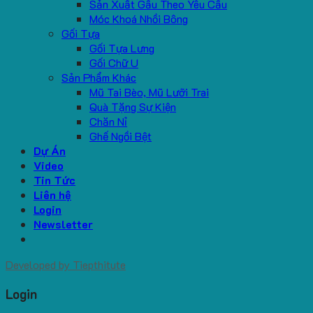
Sản Xuất Gấu Theo Yêu Cầu
Móc Khoá Nhồi Bông
Gối Tựa
Gối Tựa Lưng
Gối Chữ U
Sản Phẩm Khác
Mũ Tai Bèo, Mũ Lưỡi Trai
Quà Tặng Sự Kiện
Chăn Nỉ
Ghế Ngồi Bệt
Dự Án
Video
Tin Tức
Liên hệ
Login
Newsletter
Developed by
Tiepthitute
Login