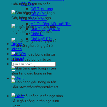
Gối Tựa
Gấu bông in tên cá nhân
Gối Tựa Lưng
Gối Chữ U
Gấu bông nâu xù in logo
Sản Phẩm Khác
Mũ Tai Bèo, Mũ Lưỡi Trai
Quà Tặng Sự Kiện
In gấu bông theo yêu cầu
Chăn Nỉ
Ghế Ngồi Bệt
Dự Án
In tên lên gấu bông giá rẻ
Video
Tin Tức
Liên hệ
Nhận in gấu bông nâu xù
Search
for:
Quà tặng gấu bông in tên
Sẵn hàng gấu bông in tên
No products in the cart.
Sỉ lẻ gấu bông in tên học sinh
Cart