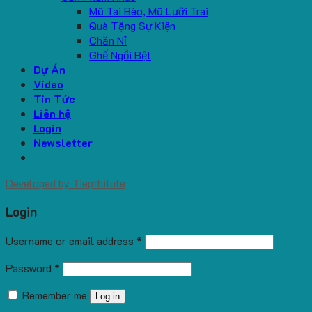
Mũ Tai Bèo, Mũ Lưỡi Trai
Quà Tặng Sự Kiện
Chăn Nỉ
Ghế Ngồi Bệt
Dự Án
Video
Tin Tức
Liên hệ
Login
Newsletter
Developed by
Tiepthitute
Login
Username or email address
*
Password
*
Remember me
Log in