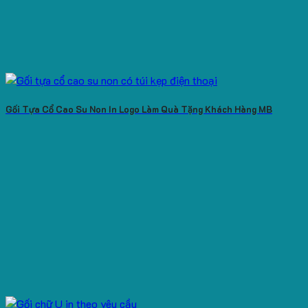
Gối Tựa Cổ Cao Su Non In Logo Làm Quà Tặng Khách Hàng MB