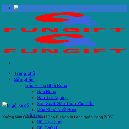
Skip
to
content
Trang chủ
Sản phẩm
Gấu – Thú Nhồi Bông
Gấu Bông
Gấu Tốt Nghiệp
Sản Xuất Gấu Theo Yêu Cầu
Móc Khoá Nhồi Bông
Gối Tựa
Xưởng May Gối Cổ Chữ U Cao Su Non In Logo Ngân Hàng BIDV
Gối Tựa Lưng
Gối Chữ U