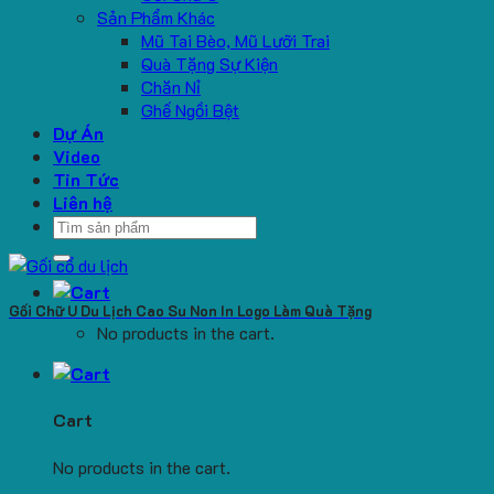
Sản Phẩm Khác
Mũ Tai Bèo, Mũ Lưỡi Trai
Quà Tặng Sự Kiện
Chăn Nỉ
Ghế Ngồi Bệt
Dự Án
Video
Tin Tức
Liên hệ
Search
for:
Gối Chữ U Du Lịch Cao Su Non In Logo Làm Quà Tặng
No products in the cart.
Cart
No products in the cart.