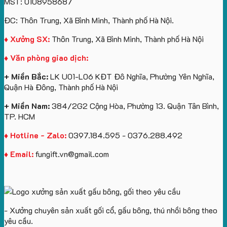
MST: 0108958687
túi
tô
lượng
Viên
Tặng
giấy
số
lớn
Công
ĐC: Thôn Trung, Xã Bình Minh, Thành phố Hà Nội.
in
lượng
logo
Ty
logo
lớn
Trung
Lữ
♦ Xưởng SX:
Thôn Trung, Xã Bình Minh, Thành phố Hà Nội
Vinhomes
in
tâm
Hành
♦ Văn phòng giao dịch:
Royal
ấn
KEO
Island
logo
+ Miền Bắc:
LK U01-L06 KĐT Đô Nghĩa, Phường Yên Nghĩa,
theo
Quận Hà Đông, Thành phố Hà Nội
yêu
cầu
+ Miền Nam:
384/2G2 Cộng Hòa, Phường 13. Quận Tân Bình,
TP. HCM
♦ Hotline - Zalo:
0397.184.595 - 0376.288.492
♦ Email:
fungift.vn@gmail.com
- Xưởng chuyên sản xuất gối cổ, gấu bông, thú nhồi bông theo
yêu cầu.