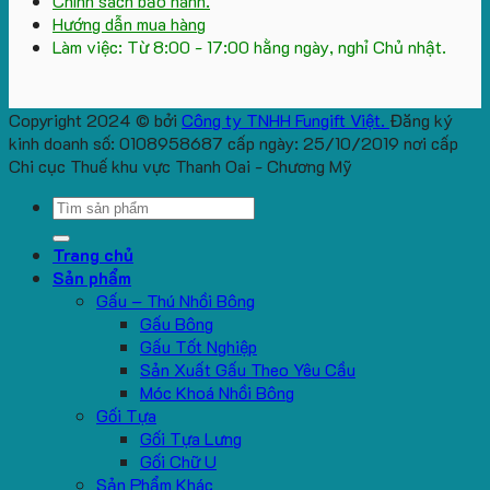
Chính sách bảo hành.
Hướng dẫn mua hàng
Làm việc: Từ 8:00 - 17:00 hằng ngày, nghỉ Chủ nhật.
Copyright 2024 © bởi
Công ty TNHH Fungift Việt.
Đăng ký
kinh doanh số: 0108958687 cấp ngày: 25/10/2019 nơi cấp
Chi cục Thuế khu vực Thanh Oai - Chương Mỹ
Search
for:
Trang chủ
Sản phẩm
Gấu – Thú Nhồi Bông
Gấu Bông
Gấu Tốt Nghiệp
Sản Xuất Gấu Theo Yêu Cầu
Móc Khoá Nhồi Bông
Gối Tựa
Gối Tựa Lưng
Gối Chữ U
Sản Phẩm Khác