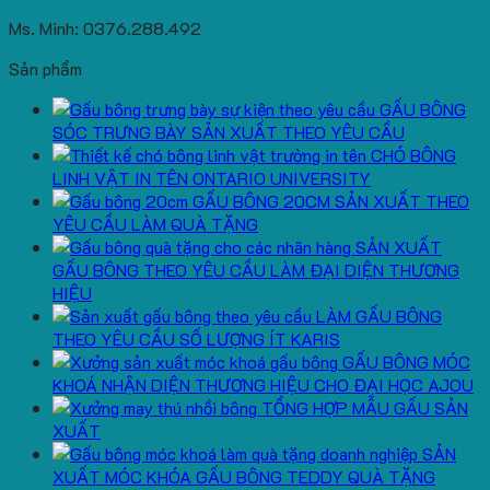
Ms. Minh: 0376.288.492
Sản phẩm
GẤU BÔNG
SÓC TRƯNG BÀY SẢN XUẤT THEO YÊU CẦU
CHÓ BÔNG
LINH VẬT IN TÊN ONTARIO UNIVERSITY
GẤU BÔNG 20CM SẢN XUẤT THEO
YÊU CẦU LÀM QUÀ TẶNG
SẢN XUẤT
GẤU BÔNG THEO YÊU CẦU LÀM ĐẠI DIỆN THƯƠNG
HIỆU
LÀM GẤU BÔNG
THEO YÊU CẦU SỐ LƯỢNG ÍT KARIS
GẤU BÔNG MÓC
KHOÁ NHẬN DIỆN THƯƠNG HIỆU CHO ĐẠI HỌC AJOU
TỔNG HỢP MẪU GẤU SẢN
XUẤT
SẢN
XUẤT MÓC KHÓA GẤU BÔNG TEDDY QUÀ TẶNG