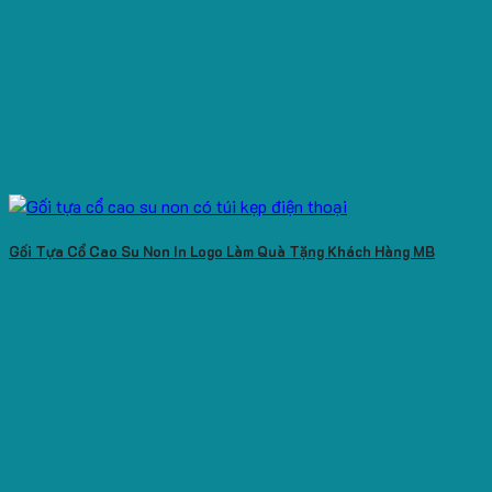
Gối Tựa Cổ Cao Su Non In Logo Làm Quà Tặng Khách Hàng MB