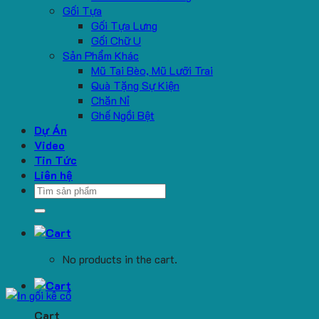
Gối Tựa
Gối Tựa Lưng
Gối Chữ U
Sản Phẩm Khác
Mũ Tai Bèo, Mũ Lưỡi Trai
Quà Tặng Sự Kiện
Chăn Nỉ
Ghế Ngồi Bệt
Dự Án
Video
Tin Tức
Liên hệ
Search
for:
No products in the cart.
Cart