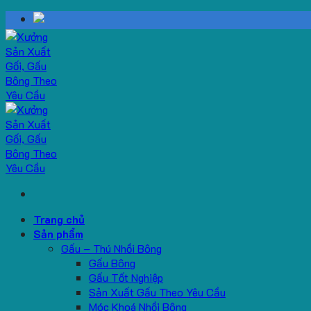
Skip
to
content
Trang chủ
Sản phẩm
Gấu – Thú Nhồi Bông
Gấu Bông
Gấu Tốt Nghiệp
Sản Xuất Gấu Theo Yêu Cầu
Móc Khoá Nhồi Bông