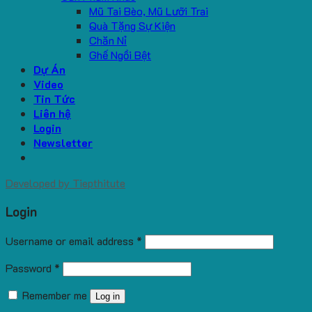
Mũ Tai Bèo, Mũ Lưỡi Trai
Quà Tặng Sự Kiện
Chăn Nỉ
Ghế Ngồi Bệt
Dự Án
Video
Tin Tức
Liên hệ
Login
Newsletter
Developed by
Tiepthitute
Login
Username or email address
*
Password
*
Remember me
Log in