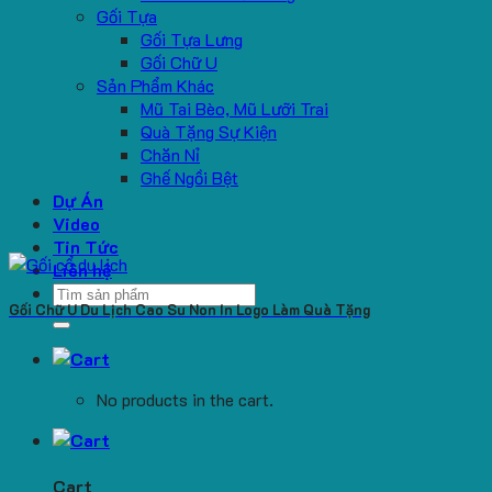
Gối Tựa
Gối Tựa Lưng
Gối Chữ U
Sản Phẩm Khác
Mũ Tai Bèo, Mũ Lưỡi Trai
Quà Tặng Sự Kiện
Chăn Nỉ
Ghế Ngồi Bệt
Dự Án
Video
Tin Tức
Liên hệ
Search
Gối Chữ U Du Lịch Cao Su Non In Logo Làm Quà Tặng
for:
No products in the cart.
Cart