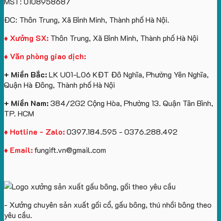
MST: 0108958687
túi
tô
lượng
Viên
Tặng
giấy
số
lớn
Công
ĐC: Thôn Trung, Xã Bình Minh, Thành phố Hà Nội.
in
lượng
logo
Ty
logo
lớn
Trung
Lữ
♦ Xưởng SX:
Thôn Trung, Xã Bình Minh, Thành phố Hà Nội
Vinhomes
in
tâm
Hành
♦ Văn phòng giao dịch:
Royal
ấn
KEO
Island
logo
+ Miền Bắc:
LK U01-L06 KĐT Đô Nghĩa, Phường Yên Nghĩa,
theo
Quận Hà Đông, Thành phố Hà Nội
yêu
cầu
+ Miền Nam:
384/2G2 Cộng Hòa, Phường 13. Quận Tân Bình,
TP. HCM
♦ Hotline - Zalo:
0397.184.595 - 0376.288.492
♦ Email:
fungift.vn@gmail.com
- Xưởng chuyên sản xuất gối cổ, gấu bông, thú nhồi bông theo
yêu cầu.