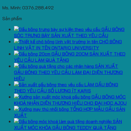
Ms. Minh: 0376.288.492
Sản phẩm
GẤU BÔNG
SÓC TRƯNG BÀY SẢN XUẤT THEO YÊU CẦU
CHÓ BÔNG
LINH VẬT IN TÊN ONTARIO UNIVERSITY
GẤU BÔNG 20CM SẢN XUẤT THEO
YÊU CẦU LÀM QUÀ TẶNG
SẢN XUẤT
GẤU BÔNG THEO YÊU CẦU LÀM ĐẠI DIỆN THƯƠNG
HIỆU
LÀM GẤU BÔNG
THEO YÊU CẦU SỐ LƯỢNG ÍT KARIS
GẤU BÔNG MÓC
KHOÁ NHẬN DIỆN THƯƠNG HIỆU CHO ĐẠI HỌC AJOU
TỔNG HỢP MẪU GẤU SẢN
XUẤT
SẢN
XUẤT MÓC KHÓA GẤU BÔNG TEDDY QUÀ TẶNG