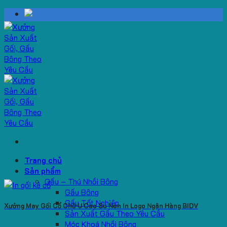
Skip
to
content
Trang chủ
Sản phẩm
Gấu – Thú Nhồi Bông
Gấu Bông
Gấu Tốt Nghiệp
Xưởng May Gối Cổ Chữ U Cao Su Non In Logo Ngân Hàng BIDV
Sản Xuất Gấu Theo Yêu Cầu
Móc Khoá Nhồi Bông