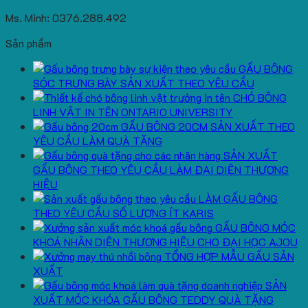
Ms. Minh: 0376.288.492
Sản phẩm
GẤU BÔNG
SÓC TRƯNG BÀY SẢN XUẤT THEO YÊU CẦU
CHÓ BÔNG
LINH VẬT IN TÊN ONTARIO UNIVERSITY
GẤU BÔNG 20CM SẢN XUẤT THEO
YÊU CẦU LÀM QUÀ TẶNG
SẢN XUẤT
GẤU BÔNG THEO YÊU CẦU LÀM ĐẠI DIỆN THƯƠNG
HIỆU
LÀM GẤU BÔNG
THEO YÊU CẦU SỐ LƯỢNG ÍT KARIS
GẤU BÔNG MÓC
KHOÁ NHẬN DIỆN THƯƠNG HIỆU CHO ĐẠI HỌC AJOU
TỔNG HỢP MẪU GẤU SẢN
XUẤT
SẢN
XUẤT MÓC KHÓA GẤU BÔNG TEDDY QUÀ TẶNG