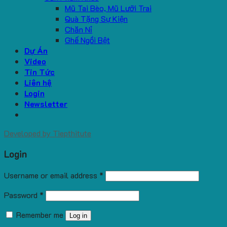
Mũ Tai Bèo, Mũ Lưỡi Trai
Quà Tặng Sự Kiện
Chăn Nỉ
Ghế Ngồi Bệt
Dự Án
Video
Tin Tức
Liên hệ
Login
Newsletter
Developed by
Tiepthitute
Login
Username or email address
*
Password
*
Remember me
Log in