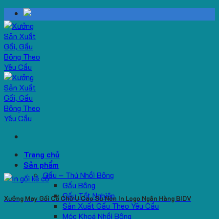
Skip
to
content
Trang chủ
Sản phẩm
Gấu – Thú Nhồi Bông
Gấu Bông
Gấu Tốt Nghiệp
Xưởng May Gối Cổ Chữ U Cao Su Non In Logo Ngân Hàng BIDV
Sản Xuất Gấu Theo Yêu Cầu
Móc Khoá Nhồi Bông