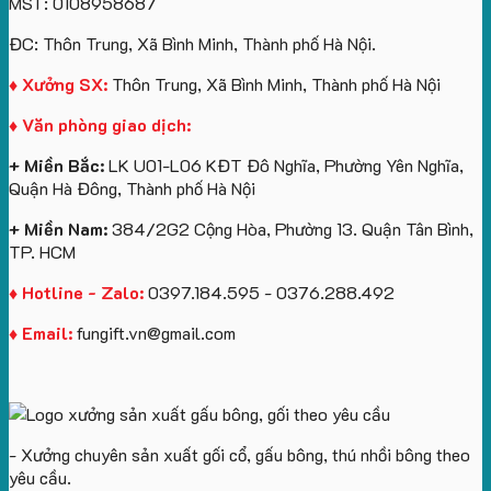
MST: 0108958687
túi
tô
lượng
Viên
Tặng
giấy
số
lớn
Công
ĐC: Thôn Trung, Xã Bình Minh, Thành phố Hà Nội.
in
lượng
logo
Ty
logo
lớn
Trung
Lữ
♦ Xưởng SX:
Thôn Trung, Xã Bình Minh, Thành phố Hà Nội
Vinhomes
in
tâm
Hành
♦ Văn phòng giao dịch:
Royal
ấn
KEO
Island
logo
+ Miền Bắc:
LK U01-L06 KĐT Đô Nghĩa, Phường Yên Nghĩa,
theo
Quận Hà Đông, Thành phố Hà Nội
yêu
cầu
+ Miền Nam:
384/2G2 Cộng Hòa, Phường 13. Quận Tân Bình,
TP. HCM
♦ Hotline - Zalo:
0397.184.595 - 0376.288.492
♦ Email:
fungift.vn@gmail.com
- Xưởng chuyên sản xuất gối cổ, gấu bông, thú nhồi bông theo
yêu cầu.