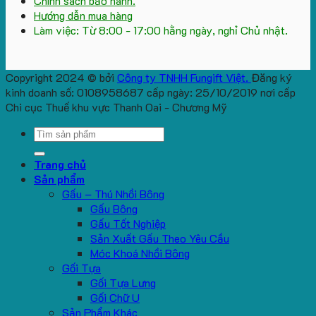
Chính sách bảo hành.
Hướng dẫn mua hàng
Làm việc: Từ 8:00 - 17:00 hằng ngày, nghỉ Chủ nhật.
Copyright 2024 © bởi
Công ty TNHH Fungift Việt.
Đăng ký
kinh doanh số: 0108958687 cấp ngày: 25/10/2019 nơi cấp
Chi cục Thuế khu vực Thanh Oai - Chương Mỹ
Search
for:
Trang chủ
Sản phẩm
Gấu – Thú Nhồi Bông
Gấu Bông
Gấu Tốt Nghiệp
Sản Xuất Gấu Theo Yêu Cầu
Móc Khoá Nhồi Bông
Gối Tựa
Gối Tựa Lưng
Gối Chữ U
Sản Phẩm Khác