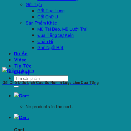
Gối Tựa
Gối Tựa Lưng
Gối Chữ U
Sản Phẩm Khác
Mũ Tai Bèo, Mũ Lưỡi Trai
Quà Tặng Sự Kiện
Chăn Nỉ
Ghế Ngồi Bệt
Dự Án
Video
Tin Tức
Liên hệ
Search
Gối Chữ U Du Lịch Cao Su Non In Logo Làm Quà Tặng
for:
No products in the cart.
Cart