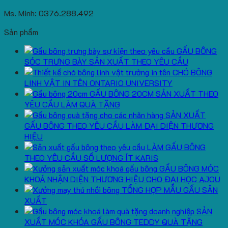
Ms. Minh: 0376.288.492
Sản phẩm
GẤU BÔNG
SÓC TRƯNG BÀY SẢN XUẤT THEO YÊU CẦU
CHÓ BÔNG
LINH VẬT IN TÊN ONTARIO UNIVERSITY
GẤU BÔNG 20CM SẢN XUẤT THEO
YÊU CẦU LÀM QUÀ TẶNG
SẢN XUẤT
GẤU BÔNG THEO YÊU CẦU LÀM ĐẠI DIỆN THƯƠNG
HIỆU
LÀM GẤU BÔNG
THEO YÊU CẦU SỐ LƯỢNG ÍT KARIS
GẤU BÔNG MÓC
KHOÁ NHẬN DIỆN THƯƠNG HIỆU CHO ĐẠI HỌC AJOU
TỔNG HỢP MẪU GẤU SẢN
XUẤT
SẢN
XUẤT MÓC KHÓA GẤU BÔNG TEDDY QUÀ TẶNG