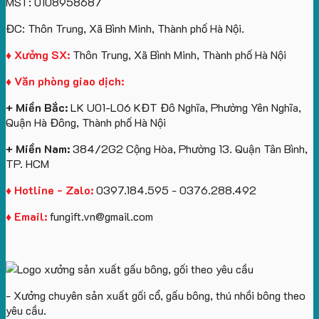
MST: 0108958687
Island
logo
Quà
in
khóa
theo
Tặng
logo
in
ĐC: Thôn Trung, Xã Bình Minh, Thành phố Hà Nội.
yêu
Sự
Future
logo
cầu
Kiện
Group
Catherine
♦ Xưởng SX:
Thôn Trung, Xã Bình Minh, Thành phố Hà Nội
Gối
làm
Cruise
♦ Văn phòng giao dịch:
Cổ
quà
làm
Chữ
tặng
quà
+ Miền Bắc:
LK U01-L06 KĐT Đô Nghĩa, Phường Yên Nghĩa,
U
tặng
Quận Hà Đông, Thành phố Hà Nội
In
Logo
+ Miền Nam:
384/2G2 Cộng Hòa, Phường 13. Quận Tân Bình,
TP. HCM
♦ Hotline - Zalo:
0397.184.595 - 0376.288.492
♦ Email:
fungift.vn@gmail.com
- Xưởng chuyên sản xuất gối cổ, gấu bông, thú nhồi bông theo
yêu cầu.