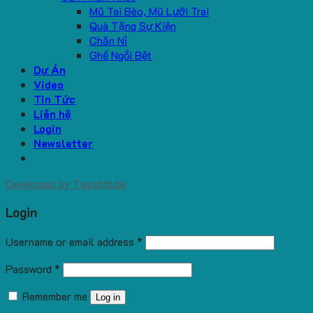
Mũ Tai Bèo, Mũ Lưỡi Trai
Quà Tặng Sự Kiện
Chăn Nỉ
Ghế Ngồi Bệt
Dự Án
Video
Tin Tức
Liên hệ
Login
Newsletter
Developed by
Tiepthitute
Login
Username or email address
*
Password
*
Remember me
Log in