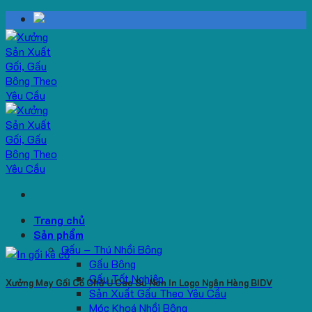
Skip
to
content
Trang chủ
Sản phẩm
Gấu – Thú Nhồi Bông
Gấu Bông
Gấu Tốt Nghiệp
Xưởng May Gối Cổ Chữ U Cao Su Non In Logo Ngân Hàng BIDV
Sản Xuất Gấu Theo Yêu Cầu
Móc Khoá Nhồi Bông