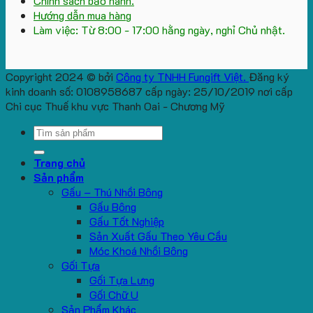
Chính sách bảo hành.
Hướng dẫn mua hàng
Làm việc: Từ 8:00 - 17:00 hằng ngày, nghỉ Chủ nhật.
Copyright 2024 © bởi
Công ty TNHH Fungift Việt.
Đăng ký
kinh doanh số: 0108958687 cấp ngày: 25/10/2019 nơi cấp
Chi cục Thuế khu vực Thanh Oai - Chương Mỹ
Search
for:
Trang chủ
Sản phẩm
Gấu – Thú Nhồi Bông
Gấu Bông
Gấu Tốt Nghiệp
Sản Xuất Gấu Theo Yêu Cầu
Móc Khoá Nhồi Bông
Gối Tựa
Gối Tựa Lưng
Gối Chữ U
Sản Phẩm Khác