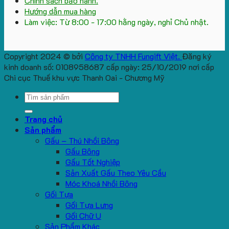
Chính sách bảo hành.
Hướng dẫn mua hàng
Làm việc: Từ 8:00 - 17:00 hằng ngày, nghỉ Chủ nhật.
Copyright 2024 © bởi
Công ty TNHH Fungift Việt.
Đăng ký
kinh doanh số: 0108958687 cấp ngày: 25/10/2019 nơi cấp
Chi cục Thuế khu vực Thanh Oai - Chương Mỹ
Search
for:
Trang chủ
Sản phẩm
Gấu – Thú Nhồi Bông
Gấu Bông
Gấu Tốt Nghiệp
Sản Xuất Gấu Theo Yêu Cầu
Móc Khoá Nhồi Bông
Gối Tựa
Gối Tựa Lưng
Gối Chữ U
Sản Phẩm Khác