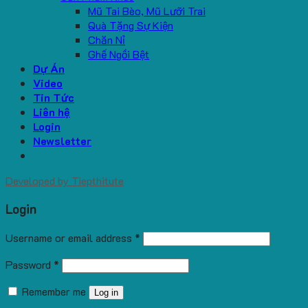
Mũ Tai Bèo, Mũ Lưỡi Trai
Quà Tặng Sự Kiện
Chăn Nỉ
Ghế Ngồi Bệt
Dự Án
Video
Tin Tức
Liên hệ
Login
Newsletter
Developed by
Tiepthitute
Login
Username or email address
*
Password
*
Remember me
Log in