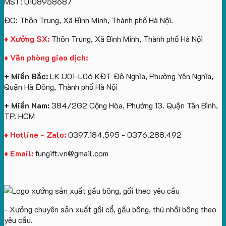
MST: 0108958687
túi
tô
lượng
Viên
Tặng
giấy
số
lớn
Công
ĐC: Thôn Trung, Xã Bình Minh, Thành phố Hà Nội.
in
lượng
logo
Ty
logo
lớn
Trung
Lữ
♦ Xưởng SX:
Thôn Trung, Xã Bình Minh, Thành phố Hà Nội
Vinhomes
in
tâm
Hành
♦ Văn phòng giao dịch:
Royal
ấn
KEO
Island
logo
+ Miền Bắc:
LK U01-L06 KĐT Đô Nghĩa, Phường Yên Nghĩa,
theo
Quận Hà Đông, Thành phố Hà Nội
yêu
cầu
+ Miền Nam:
384/2G2 Cộng Hòa, Phường 13. Quận Tân Bình,
TP. HCM
♦ Hotline - Zalo:
0397.184.595 - 0376.288.492
♦ Email:
fungift.vn@gmail.com
- Xưởng chuyên sản xuất gối cổ, gấu bông, thú nhồi bông theo
yêu cầu.