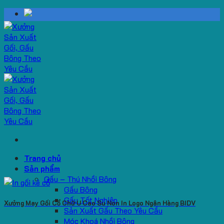
Skip
to
content
Trang chủ
Sản phẩm
Gấu – Thú Nhồi Bông
Gấu Bông
Gấu Tốt Nghiệp
Xưởng May Gối Cổ Chữ U Cao Su Non In Logo Ngân Hàng BIDV
Sản Xuất Gấu Theo Yêu Cầu
Móc Khoá Nhồi Bông