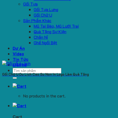
Gối Tựa
Gối Tựa Lưng
Gối Chữ U
Sản Phẩm Khác
Mũ Tai Bèo, Mũ Lưỡi Trai
Quà Tặng Sự Kiện
Chăn Nỉ
Ghế Ngồi Bệt
Dự Án
Video
Tin Tức
Liên hệ
Search
Gối Chữ U Du Lịch Cao Su Non In Logo Làm Quà Tặng
for:
No products in the cart.
Cart