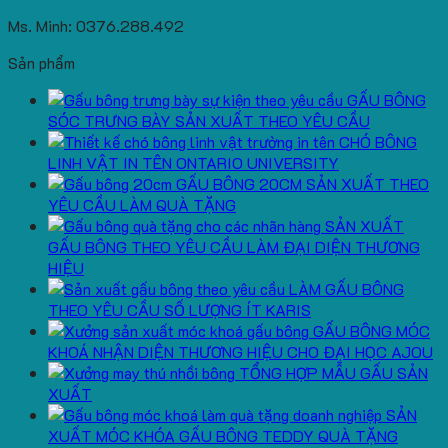
Ms. Minh: 0376.288.492
Sản phẩm
GẤU BÔNG
SÓC TRƯNG BÀY SẢN XUẤT THEO YÊU CẦU
CHÓ BÔNG
LINH VẬT IN TÊN ONTARIO UNIVERSITY
GẤU BÔNG 20CM SẢN XUẤT THEO
YÊU CẦU LÀM QUÀ TẶNG
SẢN XUẤT
GẤU BÔNG THEO YÊU CẦU LÀM ĐẠI DIỆN THƯƠNG
HIỆU
LÀM GẤU BÔNG
THEO YÊU CẦU SỐ LƯỢNG ÍT KARIS
GẤU BÔNG MÓC
KHOÁ NHẬN DIỆN THƯƠNG HIỆU CHO ĐẠI HỌC AJOU
TỔNG HỢP MẪU GẤU SẢN
XUẤT
SẢN
XUẤT MÓC KHÓA GẤU BÔNG TEDDY QUÀ TẶNG