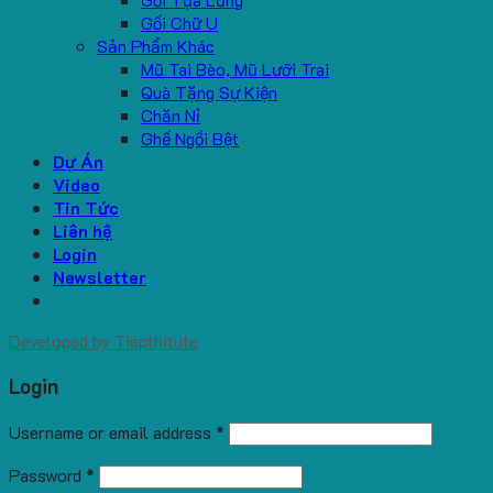
Gối Chữ U
Sản Phẩm Khác
Mũ Tai Bèo, Mũ Lưỡi Trai
Quà Tặng Sự Kiện
Chăn Nỉ
Ghế Ngồi Bệt
Dự Án
Video
Tin Tức
Liên hệ
Login
Newsletter
Developed by
Tiepthitute
Login
Username or email address
*
Password
*