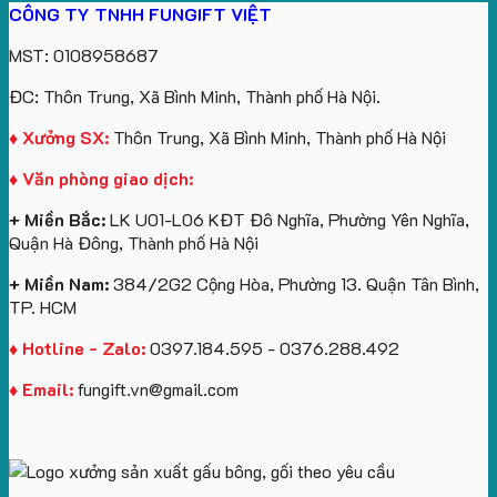
CÔNG TY TNHH FUNGIFT VIỆT
bông
tựa
in
Tặng
Làm
ATVNCG2026
kèm
ô
số
Sinh
Quà
MST: 0108958687
túi
tô
lượng
Viên
Tặng
giấy
số
lớn
Công
ĐC: Thôn Trung, Xã Bình Minh, Thành phố Hà Nội.
in
lượng
logo
Ty
logo
lớn
Trung
Lữ
♦ Xưởng SX:
Thôn Trung, Xã Bình Minh, Thành phố Hà Nội
Vinhomes
in
tâm
Hành
♦ Văn phòng giao dịch:
Royal
ấn
KEO
Island
logo
+ Miền Bắc:
LK U01-L06 KĐT Đô Nghĩa, Phường Yên Nghĩa,
theo
Quận Hà Đông, Thành phố Hà Nội
yêu
cầu
+ Miền Nam:
384/2G2 Cộng Hòa, Phường 13. Quận Tân Bình,
TP. HCM
♦ Hotline - Zalo:
0397.184.595 - 0376.288.492
♦ Email:
fungift.vn@gmail.com