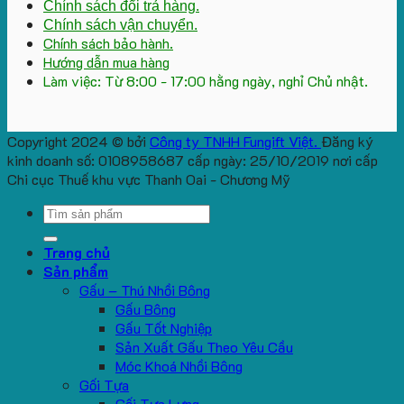
Chính sách đổi trả hàng.
Chính sách vận chuyển.
Chính sách bảo hành.
Hướng dẫn mua hàng
Làm việc: Từ 8:00 - 17:00 hằng ngày, nghỉ Chủ nhật.
Copyright 2024 © bởi
Công ty TNHH Fungift Việt.
Đăng ký
kinh doanh số: 0108958687 cấp ngày: 25/10/2019 nơi cấp
Chi cục Thuế khu vực Thanh Oai - Chương Mỹ
Search
for:
Trang chủ
Sản phẩm
Gấu – Thú Nhồi Bông
Gấu Bông
Gấu Tốt Nghiệp
Sản Xuất Gấu Theo Yêu Cầu
Móc Khoá Nhồi Bông
Gối Tựa
Gối Tựa Lưng