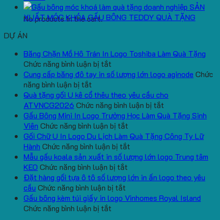
SẢN
XUẤT MÓC KHÓA GẤU BÔNG TEDDY QUÀ TẶNG
No products in the cart.
DỰ ÁN
Băng Chặn Mồ Hô Trán In Logo Toshiba Làm Quà Tặng
ở
Chức năng bình luận bị tắt
Băng
Cung cấp băng đô tay in số lượng lớn logo aginode
Chức
ở
Chặn
năng bình luận bị tắt
Cung
Mồ
Quà tặng gối U kê cổ thêu theo yêu cầu cho
cấp
Hô
ở
ATVNCG2026
Chức năng bình luận bị tắt
băng
Trán
Quà
Gấu Bông Mini In Logo Trường Học Làm Quà Tặng Sinh
đô
In
ở
tặng
Viên
Chức năng bình luận bị tắt
tay
Logo
Gấu
gối
Gối Chữ U In Logo Du Lịch Làm Quà Tặng Công Ty Lữ
in
Toshiba
Bông
ở
U
Hành
Chức năng bình luận bị tắt
số
Làm
Mini
Gối
kê
Mẫu gấu koala sản xuất in số lượng lớn logo Trung tâm
lượng
Quà
ở
In
Chữ
cổ
KEO
Chức năng bình luận bị tắt
lớn
Tặng
Mẫu
Logo
U
thêu
Đặt hàng gối tựa ô tô số lượng lớn in ấn logo theo yêu
logo
ở
gấu
Trường
In
theo
cầu
Chức năng bình luận bị tắt
aginode
Đặt
koala
Học
Logo
yêu
Gấu bông kèm túi giấy in logo Vinhomes Royal Island
ở
hàng
sản
Làm
Du
cầu
Chức năng bình luận bị tắt
Gấu
gối
xuất
Quà
Lịch
cho