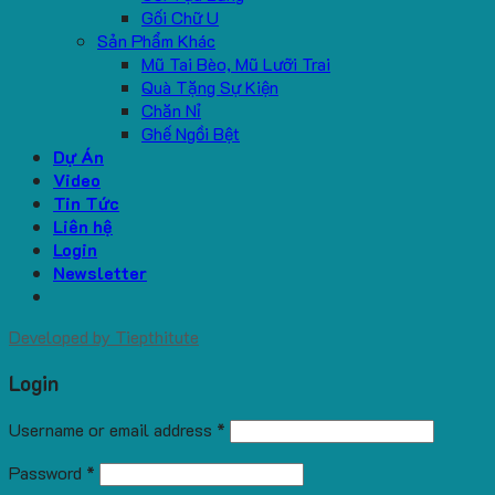
Gối Chữ U
Sản Phẩm Khác
Mũ Tai Bèo, Mũ Lưỡi Trai
Quà Tặng Sự Kiện
Chăn Nỉ
Ghế Ngồi Bệt
Dự Án
Video
Tin Tức
Liên hệ
Login
Newsletter
Developed by
Tiepthitute
Login
Username or email address
*
Password
*