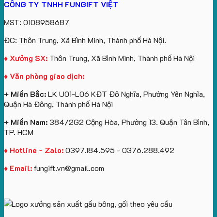
CÔNG TY TNHH FUNGIFT VIỆT
bông
tựa
in
Tặng
Làm
ATVNCG2026
kèm
ô
số
Sinh
Quà
MST: 0108958687
túi
tô
lượng
Viên
Tặng
giấy
số
lớn
Công
ĐC: Thôn Trung, Xã Bình Minh, Thành phố Hà Nội.
in
lượng
logo
Ty
logo
lớn
Trung
Lữ
♦ Xưởng SX:
Thôn Trung, Xã Bình Minh, Thành phố Hà Nội
Vinhomes
in
tâm
Hành
♦ Văn phòng giao dịch:
Royal
ấn
KEO
Island
logo
+ Miền Bắc:
LK U01-L06 KĐT Đô Nghĩa, Phường Yên Nghĩa,
theo
Quận Hà Đông, Thành phố Hà Nội
yêu
cầu
+ Miền Nam:
384/2G2 Cộng Hòa, Phường 13. Quận Tân Bình,
TP. HCM
♦ Hotline - Zalo:
0397.184.595 - 0376.288.492
♦ Email:
fungift.vn@gmail.com