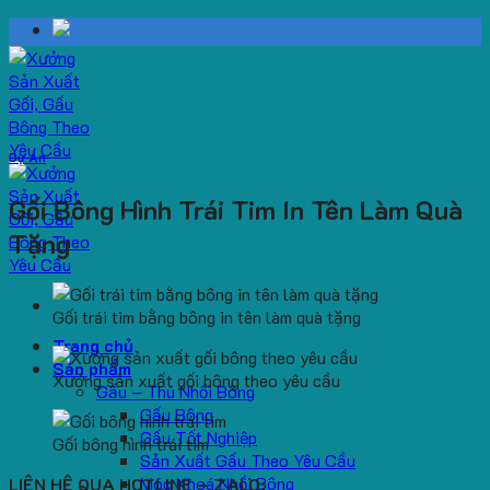
Skip
to
content
Dự Án
Gối Bông Hình Trái Tim In Tên Làm Quà
Tặng
Gối trái tim bằng bông in tên làm quà tặng
Trang chủ
Sản phẩm
Xưởng sản xuất gối bông theo yêu cầu
Gấu – Thú Nhồi Bông
Gấu Bông
Gấu Tốt Nghiệp
Gối bông hình trái tim
Sản Xuất Gấu Theo Yêu Cầu
Móc Khoá Nhồi Bông
LIÊN HỆ QUA HOTLINE – ZALO: