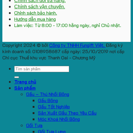
Chính sách đổi trả hàng.
Chính sách vận chuyển.
Chính sách bảo hành.
Hướng dẫn mua hàng
Làm việc: Từ 8:00 - 17:00 hằng ngày, nghỉ Chủ nhật.
Copyright 2024 © bởi
Công ty TNHH Fungift Việt.
Đăng ký
kinh doanh số: 0108958687 cấp ngày: 25/10/2019 nơi cấp
Chi cục Thuế khu vực Thanh Oai - Chương Mỹ
Search
for:
Trang chủ
Sản phẩm
Gấu – Thú Nhồi Bông
Gấu Bông
Gấu Tốt Nghiệp
Sản Xuất Gấu Theo Yêu Cầu
Móc Khoá Nhồi Bông
Gối Tựa
Gối Tựa Lưng