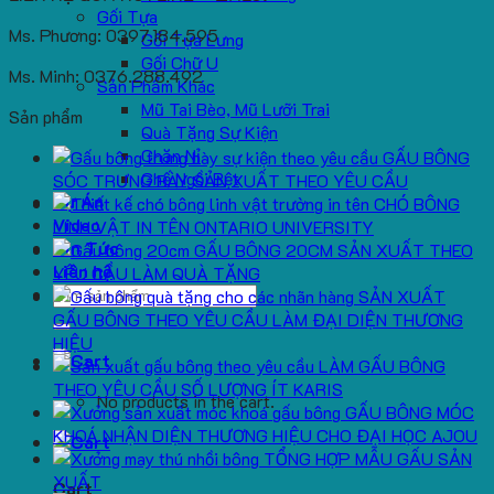
Gối Tựa
Ms. Phương: 0397.184.595
Gối Tựa Lưng
Gối Chữ U
Ms. Minh: 0376.288.492
Sản Phẩm Khác
Mũ Tai Bèo, Mũ Lưỡi Trai
Sản phẩm
Quà Tặng Sự Kiện
Chăn Nỉ
GẤU BÔNG
Ghế Ngồi Bệt
SÓC TRƯNG BÀY SẢN XUẤT THEO YÊU CẦU
Dự Án
CHÓ BÔNG
Video
LINH VẬT IN TÊN ONTARIO UNIVERSITY
Tin Tức
GẤU BÔNG 20CM SẢN XUẤT THEO
Liên hệ
YÊU CẦU LÀM QUÀ TẶNG
Search
SẢN XUẤT
for:
GẤU BÔNG THEO YÊU CẦU LÀM ĐẠI DIỆN THƯƠNG
HIỆU
LÀM GẤU BÔNG
THEO YÊU CẦU SỐ LƯỢNG ÍT KARIS
No products in the cart.
GẤU BÔNG MÓC
KHOÁ NHẬN DIỆN THƯƠNG HIỆU CHO ĐẠI HỌC AJOU
TỔNG HỢP MẪU GẤU SẢN
XUẤT
Cart