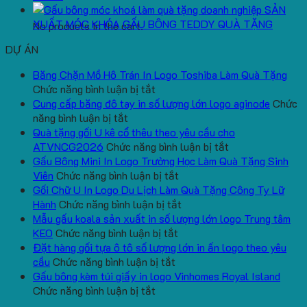
SẢN
XUẤT MÓC KHÓA GẤU BÔNG TEDDY QUÀ TẶNG
No products in the cart.
DỰ ÁN
Băng Chặn Mồ Hô Trán In Logo Toshiba Làm Quà Tặng
ở
Chức năng bình luận bị tắt
Băng
Cung cấp băng đô tay in số lượng lớn logo aginode
Chức
ở
Chặn
năng bình luận bị tắt
Cung
Mồ
Quà tặng gối U kê cổ thêu theo yêu cầu cho
cấp
Hô
ở
ATVNCG2026
Chức năng bình luận bị tắt
băng
Trán
Quà
Gấu Bông Mini In Logo Trường Học Làm Quà Tặng Sinh
đô
In
ở
tặng
Viên
Chức năng bình luận bị tắt
tay
Logo
Gấu
gối
Gối Chữ U In Logo Du Lịch Làm Quà Tặng Công Ty Lữ
in
Toshiba
Bông
ở
U
Hành
Chức năng bình luận bị tắt
số
Làm
Mini
Gối
kê
Mẫu gấu koala sản xuất in số lượng lớn logo Trung tâm
lượng
Quà
ở
In
Chữ
cổ
KEO
Chức năng bình luận bị tắt
lớn
Tặng
Mẫu
Logo
U
thêu
Đặt hàng gối tựa ô tô số lượng lớn in ấn logo theo yêu
logo
ở
gấu
Trường
In
theo
cầu
Chức năng bình luận bị tắt
aginode
Đặt
koala
Học
Logo
yêu
Gấu bông kèm túi giấy in logo Vinhomes Royal Island
ở
hàng
sản
Làm
Du
cầu
Chức năng bình luận bị tắt
Gấu
gối
xuất
Quà
Lịch
cho