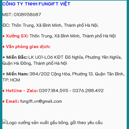
CÔNG TY TNHH FUNGIFT VIỆT
bông
tựa
in
Tặng
Làm
ATVNCG2026
kèm
ô
số
Sinh
Quà
MST: 0108958687
túi
tô
lượng
Viên
Tặng
giấy
số
lớn
Công
ĐC: Thôn Trung, Xã Bình Minh, Thành phố Hà Nội.
in
lượng
logo
Ty
logo
lớn
Trung
Lữ
♦ Xưởng SX:
Thôn Trung, Xã Bình Minh, Thành phố Hà Nội
Vinhomes
in
tâm
Hành
♦ Văn phòng giao dịch:
Royal
ấn
KEO
Island
logo
+ Miền Bắc:
LK U01-L06 KĐT Đô Nghĩa, Phường Yên Nghĩa,
theo
Quận Hà Đông, Thành phố Hà Nội
yêu
cầu
+ Miền Nam:
384/2G2 Cộng Hòa, Phường 13. Quận Tân Bình,
TP. HCM
♦ Hotline - Zalo:
0397.184.595 - 0376.288.492
♦ Email:
fungift.vn@gmail.com