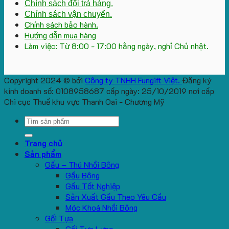
Chính sách đổi trả hàng.
Chính sách vận chuyển.
Chính sách bảo hành.
Hướng dẫn mua hàng
Làm việc: Từ 8:00 - 17:00 hằng ngày, nghỉ Chủ nhật.
Copyright 2024 © bởi
Công ty TNHH Fungift Việt.
Đăng ký
kinh doanh số: 0108958687 cấp ngày: 25/10/2019 nơi cấp
Chi cục Thuế khu vực Thanh Oai - Chương Mỹ
Search
for:
Trang chủ
Sản phẩm
Gấu – Thú Nhồi Bông
Gấu Bông
Gấu Tốt Nghiệp
Sản Xuất Gấu Theo Yêu Cầu
Móc Khoá Nhồi Bông
Gối Tựa
Gối Tựa Lưng