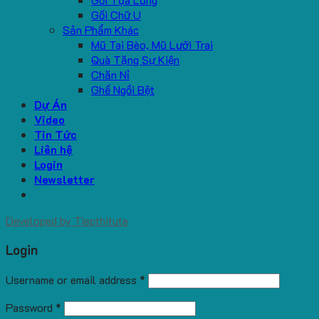
Gối Chữ U
Sản Phẩm Khác
Mũ Tai Bèo, Mũ Lưỡi Trai
Quà Tặng Sự Kiện
Chăn Nỉ
Ghế Ngồi Bệt
Dự Án
Video
Tin Tức
Liên hệ
Login
Newsletter
Developed by
Tiepthitute
Login
Username or email address
*
Password
*