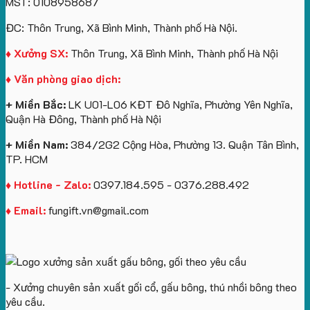
MST: 0108958687
túi
tô
lượng
Viên
Tặng
giấy
số
lớn
Công
ĐC: Thôn Trung, Xã Bình Minh, Thành phố Hà Nội.
in
lượng
logo
Ty
logo
lớn
Trung
Lữ
♦ Xưởng SX:
Thôn Trung, Xã Bình Minh, Thành phố Hà Nội
Vinhomes
in
tâm
Hành
♦ Văn phòng giao dịch:
Royal
ấn
KEO
Island
logo
+ Miền Bắc:
LK U01-L06 KĐT Đô Nghĩa, Phường Yên Nghĩa,
theo
Quận Hà Đông, Thành phố Hà Nội
yêu
cầu
+ Miền Nam:
384/2G2 Cộng Hòa, Phường 13. Quận Tân Bình,
TP. HCM
♦ Hotline - Zalo:
0397.184.595 - 0376.288.492
♦ Email:
fungift.vn@gmail.com
- Xưởng chuyên sản xuất gối cổ, gấu bông, thú nhồi bông theo
yêu cầu.