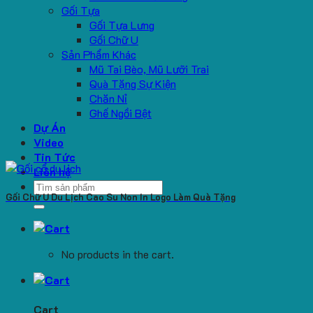
Gối Tựa
Gối Tựa Lưng
Gối Chữ U
Sản Phẩm Khác
Mũ Tai Bèo, Mũ Lưỡi Trai
Quà Tặng Sự Kiện
Chăn Nỉ
Ghế Ngồi Bệt
Dự Án
Video
Tin Tức
Liên hệ
Search
Gối Chữ U Du Lịch Cao Su Non In Logo Làm Quà Tặng
for:
No products in the cart.
Cart