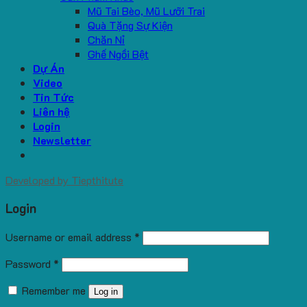
Mũ Tai Bèo, Mũ Lưỡi Trai
Quà Tặng Sự Kiện
Chăn Nỉ
Ghế Ngồi Bệt
Dự Án
Video
Tin Tức
Liên hệ
Login
Newsletter
Developed by
Tiepthitute
Login
Username or email address
*
Password
*
Remember me
Log in