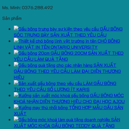
Ms. Minh: 0376.288.492
Sản phẩm
GẤU BÔNG
SÓC TRƯNG BÀY SẢN XUẤT THEO YÊU CẦU
CHÓ BÔNG
LINH VẬT IN TÊN ONTARIO UNIVERSITY
GẤU BÔNG 20CM SẢN XUẤT THEO
YÊU CẦU LÀM QUÀ TẶNG
SẢN XUẤT
GẤU BÔNG THEO YÊU CẦU LÀM ĐẠI DIỆN THƯƠNG
HIỆU
LÀM GẤU BÔNG
THEO YÊU CẦU SỐ LƯỢNG ÍT KARIS
GẤU BÔNG MÓC
KHOÁ NHẬN DIỆN THƯƠNG HIỆU CHO ĐẠI HỌC AJOU
TỔNG HỢP MẪU GẤU SẢN
XUẤT
SẢN
XUẤT MÓC KHÓA GẤU BÔNG TEDDY QUÀ TẶNG