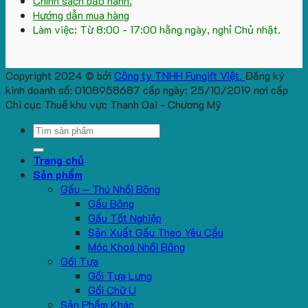
Chính sách bảo hành.
Hướng dẫn mua hàng
Làm việc: Từ 8:00 - 17:00 hằng ngày, nghỉ Chủ nhật.
Copyright 2024 © bởi
Công ty TNHH Fungift Việt.
Đăng ký
kinh doanh số: 0108958687 cấp ngày: 25/10/2019 nơi cấp
Chi cục Thuế khu vực Thanh Oai - Chương Mỹ
Search
for:
Trang chủ
Sản phẩm
Gấu – Thú Nhồi Bông
Gấu Bông
Gấu Tốt Nghiệp
Sản Xuất Gấu Theo Yêu Cầu
Móc Khoá Nhồi Bông
Gối Tựa
Gối Tựa Lưng
Gối Chữ U
Sản Phẩm Khác