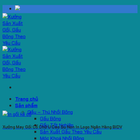
Skip
to
content
Trang chủ
Sản phẩm
Gấu – Thú Nhồi Bông
Gấu Bông
Gấu Tốt Nghiệp
Xưởng May Gối Cổ Chữ U Cao Su Non In Logo Ngân Hàng BIDV
Sản Xuất Gấu Theo Yêu Cầu
Móc Khoá Nhồi Bông