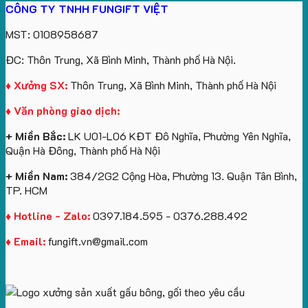
CÔNG TY TNHH FUNGIFT VIỆT
bông
tựa
in
Tặng
Làm
ATVNCG2026
kèm
ô
số
Sinh
Quà
MST: 0108958687
túi
tô
lượng
Viên
Tặng
giấy
số
lớn
Công
ĐC: Thôn Trung, Xã Bình Minh, Thành phố Hà Nội.
in
lượng
logo
Ty
logo
lớn
Trung
Lữ
♦ Xưởng SX:
Thôn Trung, Xã Bình Minh, Thành phố Hà Nội
Vinhomes
in
tâm
Hành
♦ Văn phòng giao dịch:
Royal
ấn
KEO
Island
logo
+ Miền Bắc:
LK U01-L06 KĐT Đô Nghĩa, Phường Yên Nghĩa,
theo
Quận Hà Đông, Thành phố Hà Nội
yêu
cầu
+ Miền Nam:
384/2G2 Cộng Hòa, Phường 13. Quận Tân Bình,
TP. HCM
♦ Hotline - Zalo:
0397.184.595 - 0376.288.492
♦ Email:
fungift.vn@gmail.com