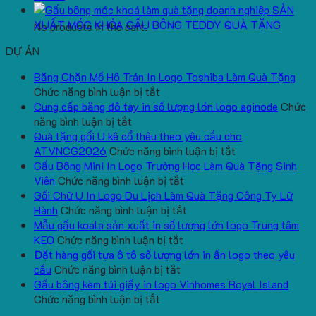
SẢN
XUẤT MÓC KHÓA GẤU BÔNG TEDDY QUÀ TẶNG
No products in the cart.
DỰ ÁN
Băng Chặn Mồ Hô Trán In Logo Toshiba Làm Quà Tặng
ở
Chức năng bình luận bị tắt
Băng
Cung cấp băng đô tay in số lượng lớn logo aginode
Chức
ở
Chặn
năng bình luận bị tắt
Cung
Mồ
Quà tặng gối U kê cổ thêu theo yêu cầu cho
cấp
Hô
ở
ATVNCG2026
Chức năng bình luận bị tắt
băng
Trán
Quà
Gấu Bông Mini In Logo Trường Học Làm Quà Tặng Sinh
đô
In
ở
tặng
Viên
Chức năng bình luận bị tắt
tay
Logo
Gấu
gối
Gối Chữ U In Logo Du Lịch Làm Quà Tặng Công Ty Lữ
in
Toshiba
Bông
ở
U
Hành
Chức năng bình luận bị tắt
số
Làm
Mini
Gối
kê
Mẫu gấu koala sản xuất in số lượng lớn logo Trung tâm
lượng
Quà
ở
In
Chữ
cổ
KEO
Chức năng bình luận bị tắt
lớn
Tặng
Mẫu
Logo
U
thêu
Đặt hàng gối tựa ô tô số lượng lớn in ấn logo theo yêu
logo
ở
gấu
Trường
In
theo
cầu
Chức năng bình luận bị tắt
aginode
Đặt
koala
Học
Logo
yêu
Gấu bông kèm túi giấy in logo Vinhomes Royal Island
ở
hàng
sản
Làm
Du
cầu
Chức năng bình luận bị tắt
Gấu
gối
xuất
Quà
Lịch
cho