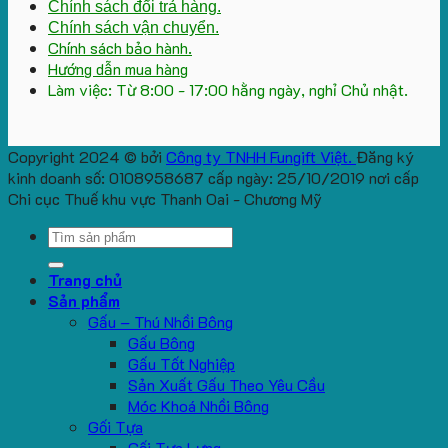
Chính sách đổi trả hàng.
Chính sách vận chuyển.
Chính sách bảo hành.
Hướng dẫn mua hàng
Làm việc: Từ 8:00 - 17:00 hằng ngày, nghỉ Chủ nhật.
Copyright 2024 © bởi
Công ty TNHH Fungift Việt.
Đăng ký
kinh doanh số: 0108958687 cấp ngày: 25/10/2019 nơi cấp
Chi cục Thuế khu vực Thanh Oai - Chương Mỹ
Search
for:
Trang chủ
Sản phẩm
Gấu – Thú Nhồi Bông
Gấu Bông
Gấu Tốt Nghiệp
Sản Xuất Gấu Theo Yêu Cầu
Móc Khoá Nhồi Bông
Gối Tựa
Gối Tựa Lưng