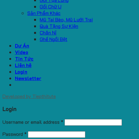
Gối Chữ U
Sản Phẩm Khác
Mũ Tai Bèo, Mũ Lưỡi Trai
Quà Tặng Sự Kiện
Chăn Nỉ
Ghế Ngồi Bệt
Dự Án
Video
Tin Tức
Liên hệ
Login
Newsletter
Developed by
Tiepthitute
Login
Username or email address
*
Password
*