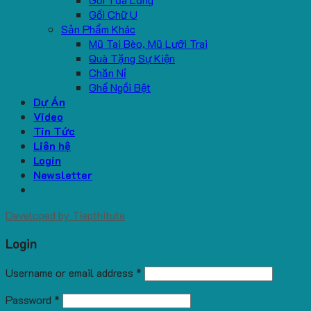
Gối Chữ U
Sản Phẩm Khác
Mũ Tai Bèo, Mũ Lưỡi Trai
Quà Tặng Sự Kiện
Chăn Nỉ
Ghế Ngồi Bệt
Dự Án
Video
Tin Tức
Liên hệ
Login
Newsletter
Developed by
Tiepthitute
Login
Username or email address
*
Password
*