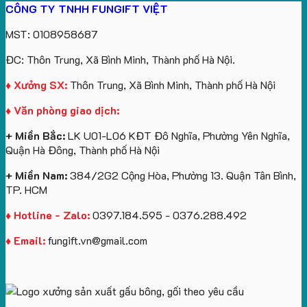
CÔNG TY TNHH FUNGIFT VIỆT
bông
tựa
in
Tặng
Làm
ATVNCG2026
kèm
ô
số
Sinh
Quà
MST: 0108958687
túi
tô
lượng
Viên
Tặng
giấy
số
lớn
Công
ĐC: Thôn Trung, Xã Bình Minh, Thành phố Hà Nội.
in
lượng
logo
Ty
logo
lớn
Trung
Lữ
♦ Xưởng SX:
Thôn Trung, Xã Bình Minh, Thành phố Hà Nội
Vinhomes
in
tâm
Hành
♦ Văn phòng giao dịch:
Royal
ấn
KEO
Island
logo
+ Miền Bắc:
LK U01-L06 KĐT Đô Nghĩa, Phường Yên Nghĩa,
theo
Quận Hà Đông, Thành phố Hà Nội
yêu
cầu
+ Miền Nam:
384/2G2 Cộng Hòa, Phường 13. Quận Tân Bình,
TP. HCM
♦ Hotline - Zalo:
0397.184.595 - 0376.288.492
♦ Email:
fungift.vn@gmail.com