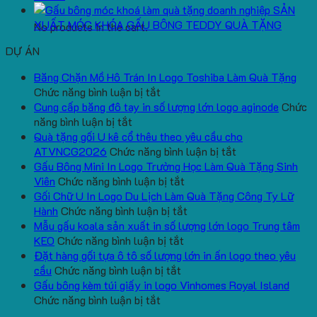
SẢN
XUẤT MÓC KHÓA GẤU BÔNG TEDDY QUÀ TẶNG
No products in the cart.
DỰ ÁN
Băng Chặn Mồ Hô Trán In Logo Toshiba Làm Quà Tặng
ở
Chức năng bình luận bị tắt
Băng
Cung cấp băng đô tay in số lượng lớn logo aginode
Chức
ở
Chặn
năng bình luận bị tắt
Cung
Mồ
Quà tặng gối U kê cổ thêu theo yêu cầu cho
cấp
Hô
ở
ATVNCG2026
Chức năng bình luận bị tắt
băng
Trán
Quà
Gấu Bông Mini In Logo Trường Học Làm Quà Tặng Sinh
đô
In
ở
tặng
Viên
Chức năng bình luận bị tắt
tay
Logo
Gấu
gối
Gối Chữ U In Logo Du Lịch Làm Quà Tặng Công Ty Lữ
in
Toshiba
Bông
ở
U
Hành
Chức năng bình luận bị tắt
số
Làm
Mini
Gối
kê
Mẫu gấu koala sản xuất in số lượng lớn logo Trung tâm
lượng
Quà
ở
In
Chữ
cổ
KEO
Chức năng bình luận bị tắt
lớn
Tặng
Mẫu
Logo
U
thêu
Đặt hàng gối tựa ô tô số lượng lớn in ấn logo theo yêu
logo
ở
gấu
Trường
In
theo
cầu
Chức năng bình luận bị tắt
aginode
Đặt
koala
Học
Logo
yêu
Gấu bông kèm túi giấy in logo Vinhomes Royal Island
ở
hàng
sản
Làm
Du
cầu
Chức năng bình luận bị tắt
Gấu
gối
xuất
Quà
Lịch
cho