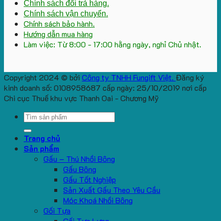
Chính sách đổi trả hàng.
Chính sách vận chuyển.
Chính sách bảo hành.
Hướng dẫn mua hàng
Làm việc: Từ 8:00 - 17:00 hằng ngày, nghỉ Chủ nhật.
Copyright 2024 © bởi
Công ty TNHH Fungift Việt.
Đăng ký
kinh doanh số: 0108958687 cấp ngày: 25/10/2019 nơi cấp
Chi cục Thuế khu vực Thanh Oai - Chương Mỹ
Search
for:
Trang chủ
Sản phẩm
Gấu – Thú Nhồi Bông
Gấu Bông
Gấu Tốt Nghiệp
Sản Xuất Gấu Theo Yêu Cầu
Móc Khoá Nhồi Bông
Gối Tựa
Gối Tựa Lưng