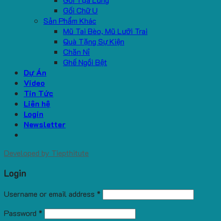
Gối Chữ U
Sản Phẩm Khác
Mũ Tai Bèo, Mũ Lưỡi Trai
Quà Tặng Sự Kiện
Chăn Nỉ
Ghế Ngồi Bệt
Dự Án
Video
Tin Tức
Liên hệ
Login
Newsletter
Developed by
Tiepthitute
Login
Username or email address
*
Password
*