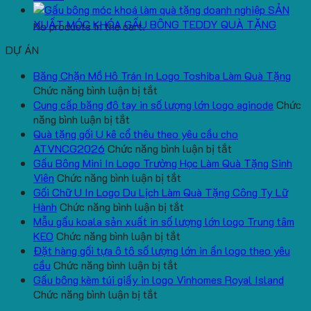
SẢN
XUẤT MÓC KHÓA GẤU BÔNG TEDDY QUÀ TẶNG
No products in the cart.
DỰ ÁN
Băng Chặn Mồ Hô Trán In Logo Toshiba Làm Quà Tặng
ở
Chức năng bình luận bị tắt
Băng
Cung cấp băng đô tay in số lượng lớn logo aginode
Chức
ở
Chặn
năng bình luận bị tắt
Cung
Mồ
Quà tặng gối U kê cổ thêu theo yêu cầu cho
cấp
Hô
ở
ATVNCG2026
Chức năng bình luận bị tắt
băng
Trán
Quà
Gấu Bông Mini In Logo Trường Học Làm Quà Tặng Sinh
đô
In
ở
tặng
Viên
Chức năng bình luận bị tắt
tay
Logo
Gấu
gối
Gối Chữ U In Logo Du Lịch Làm Quà Tặng Công Ty Lữ
in
Toshiba
Bông
ở
U
Hành
Chức năng bình luận bị tắt
số
Làm
Mini
Gối
kê
Mẫu gấu koala sản xuất in số lượng lớn logo Trung tâm
lượng
Quà
ở
In
Chữ
cổ
KEO
Chức năng bình luận bị tắt
lớn
Tặng
Mẫu
Logo
U
thêu
Đặt hàng gối tựa ô tô số lượng lớn in ấn logo theo yêu
logo
ở
gấu
Trường
In
theo
cầu
Chức năng bình luận bị tắt
aginode
Đặt
koala
Học
Logo
yêu
Gấu bông kèm túi giấy in logo Vinhomes Royal Island
ở
hàng
sản
Làm
Du
cầu
Chức năng bình luận bị tắt
Gấu
gối
xuất
Quà
Lịch
cho