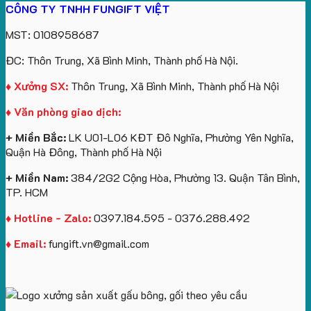
CÔNG TY TNHH FUNGIFT VIỆT
bông
tựa
in
Tặng
Làm
ATVNCG2026
kèm
ô
số
Sinh
Quà
MST: 0108958687
túi
tô
lượng
Viên
Tặng
giấy
số
lớn
Công
ĐC: Thôn Trung, Xã Bình Minh, Thành phố Hà Nội.
in
lượng
logo
Ty
logo
lớn
Trung
Lữ
♦ Xưởng SX:
Thôn Trung, Xã Bình Minh, Thành phố Hà Nội
Vinhomes
in
tâm
Hành
♦ Văn phòng giao dịch:
Royal
ấn
KEO
Island
logo
+ Miền Bắc:
LK U01-L06 KĐT Đô Nghĩa, Phường Yên Nghĩa,
theo
Quận Hà Đông, Thành phố Hà Nội
yêu
cầu
+ Miền Nam:
384/2G2 Cộng Hòa, Phường 13. Quận Tân Bình,
TP. HCM
♦ Hotline - Zalo:
0397.184.595 - 0376.288.492
♦ Email:
fungift.vn@gmail.com