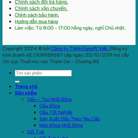
Chính sách đổi trả hàng.
Chính sách vận chuyển.
Chính sách bảo hành.
Hướng dẫn mua hàng
Làm việc: Từ 8:00 - 17:00 hằng ngày, nghỉ Chủ nhật.
Copyright 2024 © bởi
Công ty TNHH Fungift Việt.
Đăng ký
kinh doanh số: 0108958687 cấp ngày: 25/10/2019 nơi cấp
Chi cục Thuế khu vực Thanh Oai - Chương Mỹ
Search
for:
Trang chủ
Sản phẩm
Gấu – Thú Nhồi Bông
Gấu Bông
Gấu Tốt Nghiệp
Sản Xuất Gấu Theo Yêu Cầu
Móc Khoá Nhồi Bông
Gối Tựa
Gối Tựa Lưng