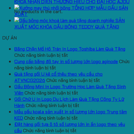
KHOÁ NHẬN DIỆN THƯƠNG HIỆU CHO ĐẠI HỌC AJOU
TỔNG HỢP MẪU GẤU SẢN
No products in the cart.
XUẤT
SẢN
XUẤT MÓC KHÓA GẤU BÔNG TEDDY QUÀ TẶNG
DỰ ÁN
Băng Chặn Mồ Hô Trán In Logo Toshiba Làm Quà Tặng
ở
Chức năng bình luận bị tắt
Băng
Cung cấp băng đô tay in số lượng lớn logo aginode
Chức
ở
Chặn
năng bình luận bị tắt
Cung
Mồ
Quà tặng gối U kê cổ thêu theo yêu cầu cho
cấp
Hô
ở
ATVNCG2026
Chức năng bình luận bị tắt
băng
Trán
Quà
Gấu Bông Mini In Logo Trường Học Làm Quà Tặng Sinh
đô
In
ở
tặng
Viên
Chức năng bình luận bị tắt
tay
Logo
Gấu
gối
Gối Chữ U In Logo Du Lịch Làm Quà Tặng Công Ty Lữ
in
Toshiba
Bông
ở
U
Hành
Chức năng bình luận bị tắt
số
Làm
Mini
Gối
kê
Mẫu gấu koala sản xuất in số lượng lớn logo Trung tâm
lượng
Quà
ở
In
Chữ
cổ
KEO
Chức năng bình luận bị tắt
lớn
Tặng
Mẫu
Logo
U
thêu
Đặt hàng gối tựa ô tô số lượng lớn in ấn logo theo yêu
logo
ở
gấu
Trường
In
theo
cầu
Chức năng bình luận bị tắt