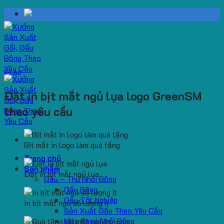
Skip
to
content
Dự Án
Đặt in bịt mắt ngủ lụa logo GreenSM
theo yêu cầu
Bịt mắt in logo làm quà tặng
Trang chủ
Sản phẩm
Đặt in bịt mắt ngủ lụa
Gấu – Thú Nhồi Bông
Gấu Bông
Gấu Tốt Nghiệp
In bịt mắt ngủ số lượng ít
Sản Xuất Gấu Theo Yêu Cầu
Móc Khoá Nhồi Bông