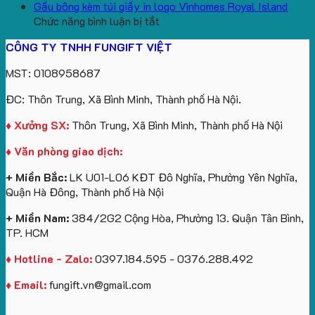
aginode
Đặt
koala
Học
Logo
yêu
Gấu bông kèm túi giấy in logo Vinhomes Royal Island
ở
hàng
sản
Làm
Du
cầu
Chức năng bình luận bị tắt
Gấu
gối
xuất
Quà
Lịch
cho
CÔNG TY TNHH FUNGIFT VIỆT
bông
tựa
in
Tặng
Làm
ATVNCG2026
kèm
ô
số
Sinh
Quà
MST: 0108958687
túi
tô
lượng
Viên
Tặng
giấy
số
lớn
Công
ĐC: Thôn Trung, Xã Bình Minh, Thành phố Hà Nội.
in
lượng
logo
Ty
logo
lớn
Trung
Lữ
♦ Xưởng SX:
Thôn Trung, Xã Bình Minh, Thành phố Hà Nội
Vinhomes
in
tâm
Hành
♦ Văn phòng giao dịch:
Royal
ấn
KEO
Island
logo
+ Miền Bắc:
LK U01-L06 KĐT Đô Nghĩa, Phường Yên Nghĩa,
theo
Quận Hà Đông, Thành phố Hà Nội
yêu
cầu
+ Miền Nam:
384/2G2 Cộng Hòa, Phường 13. Quận Tân Bình,
TP. HCM
♦ Hotline - Zalo:
0397.184.595 - 0376.288.492
♦ Email:
fungift.vn@gmail.com