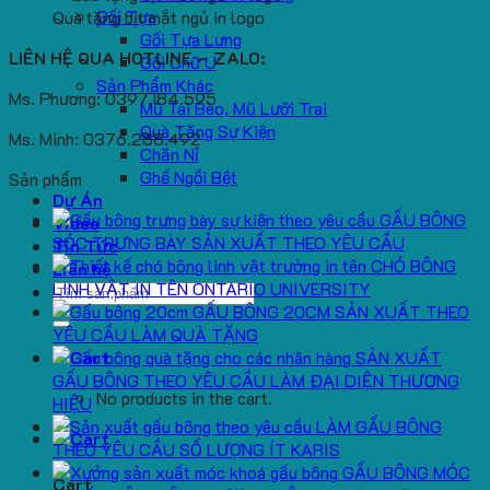
Gối Tựa
Quà tặng bịt mắt ngủ in logo
Gối Tựa Lưng
LIÊN HỆ QUA HOTLINE – ZALO:
Gối Chữ U
Sản Phẩm Khác
Ms. Phương: 0397.184.595
Mũ Tai Bèo, Mũ Lưỡi Trai
Quà Tặng Sự Kiện
Ms. Minh: 0376.288.492
Chăn Nỉ
Ghế Ngồi Bệt
Sản phẩm
Dự Án
GẤU BÔNG
Video
SÓC TRƯNG BÀY SẢN XUẤT THEO YÊU CẦU
Tin Tức
CHÓ BÔNG
Liên hệ
LINH VẬT IN TÊN ONTARIO UNIVERSITY
Search
GẤU BÔNG 20CM SẢN XUẤT THEO
for:
YÊU CẦU LÀM QUÀ TẶNG
SẢN XUẤT
GẤU BÔNG THEO YÊU CẦU LÀM ĐẠI DIỆN THƯƠNG
No products in the cart.
HIỆU
LÀM GẤU BÔNG
THEO YÊU CẦU SỐ LƯỢNG ÍT KARIS
GẤU BÔNG MÓC
Cart