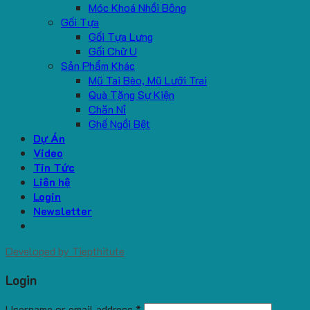
Móc Khoá Nhồi Bông
Gối Tựa
Gối Tựa Lưng
Gối Chữ U
Sản Phẩm Khác
Mũ Tai Bèo, Mũ Lưỡi Trai
Quà Tặng Sự Kiện
Chăn Nỉ
Ghế Ngồi Bệt
Dự Án
Video
Tin Tức
Liên hệ
Login
Newsletter
Developed by
Tiepthitute
Login
Username or email address
*