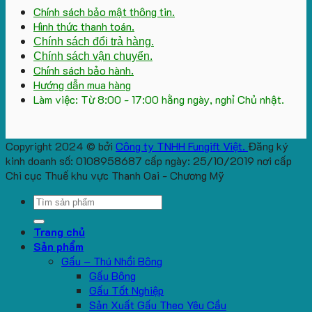
Chính sách bảo mật thông tin.
Hình thức thanh toán.
Chính sách đổi trả hàng.
Chính sách vận chuyển.
Chính sách bảo hành.
Hướng dẫn mua hàng
Làm việc: Từ 8:00 - 17:00 hằng ngày, nghỉ Chủ nhật.
Copyright 2024 © bởi
Công ty TNHH Fungift Việt.
Đăng ký
kinh doanh số: 0108958687 cấp ngày: 25/10/2019 nơi cấp
Chi cục Thuế khu vực Thanh Oai - Chương Mỹ
Search
for:
Trang chủ
Sản phẩm
Gấu – Thú Nhồi Bông
Gấu Bông
Gấu Tốt Nghiệp
Sản Xuất Gấu Theo Yêu Cầu