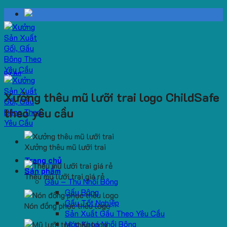
Skip
to
content
Dự Án
Xưởng thêu mũ lưỡi trai logo ChildSafe
theo yêu cầu
Xưởng thêu mũ lưỡi trai
Trang chủ
Sản phẩm
Thêu mũ lưỡi trai giá rẻ
Gấu – Thú Nhồi Bông
Gấu Bông
Gấu Tốt Nghiệp
Nón đồng phục thêu logo
Sản Xuất Gấu Theo Yêu Cầu
Móc Khoá Nhồi Bông