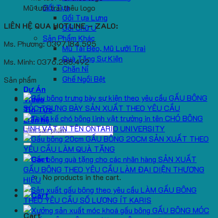
Gối Tựa
Mũ lưỡi trai thêu logo
Gối Tựa Lưng
LIÊN HỆ QUA HOTLINE – ZALO:
Gối Chữ U
Sản Phẩm Khác
Ms. Phương: 0397.184.595
Mũ Tai Bèo, Mũ Lưỡi Trai
Quà Tặng Sự Kiện
Ms. Minh: 0376.288.492
Chăn Nỉ
Ghế Ngồi Bệt
Sản phẩm
Dự Án
GẤU BÔNG
Video
SÓC TRƯNG BÀY SẢN XUẤT THEO YÊU CẦU
Tin Tức
CHÓ BÔNG
Liên hệ
LINH VẬT IN TÊN ONTARIO UNIVERSITY
Search
GẤU BÔNG 20CM SẢN XUẤT THEO
for:
YÊU CẦU LÀM QUÀ TẶNG
SẢN XUẤT
GẤU BÔNG THEO YÊU CẦU LÀM ĐẠI DIỆN THƯƠNG
No products in the cart.
HIỆU
LÀM GẤU BÔNG
THEO YÊU CẦU SỐ LƯỢNG ÍT KARIS
GẤU BÔNG MÓC
Cart