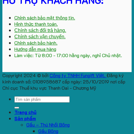
HỖ TRỢ KHÁCH HÀNG:
Chính sách bảo mật thông tin.
Hình thức thanh toán.
Chính sách đổi trả hàng.
Chính sách vận chuyển.
Chính sách bảo hành.
Hướng dẫn mua hàng
Làm việc: Từ 8:00 - 17:00 hằng ngày, nghỉ Chủ nhật.
Copyright 2024 © bởi
Công ty TNHH Fungift Việt.
Đăng ký
kinh doanh số: 0108958687 cấp ngày: 25/10/2019 nơi cấp
Chi cục Thuế khu vực Thanh Oai - Chương Mỹ
Search
for:
Trang chủ
Sản phẩm
Gấu – Thú Nhồi Bông
Gấu Bông