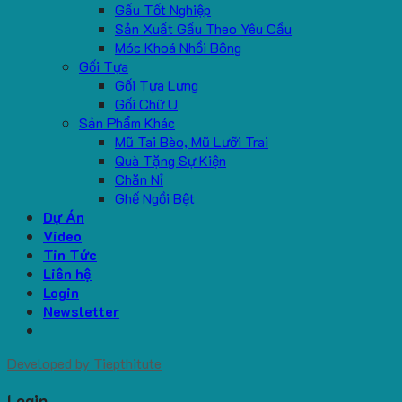
Gấu Tốt Nghiệp
Sản Xuất Gấu Theo Yêu Cầu
Móc Khoá Nhồi Bông
Gối Tựa
Gối Tựa Lưng
Gối Chữ U
Sản Phẩm Khác
Mũ Tai Bèo, Mũ Lưỡi Trai
Quà Tặng Sự Kiện
Chăn Nỉ
Ghế Ngồi Bệt
Dự Án
Video
Tin Tức
Liên hệ
Login
Newsletter
Developed by
Tiepthitute
Login