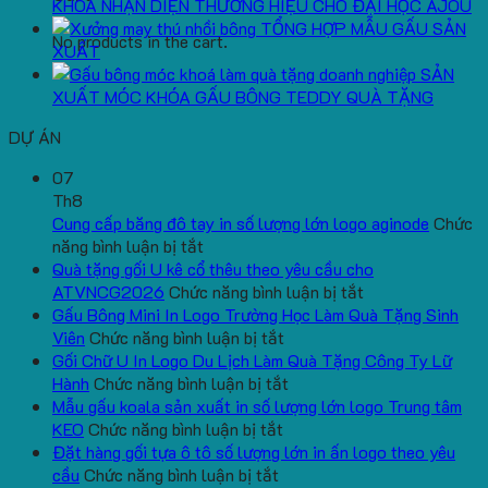
KHOÁ NHẬN DIỆN THƯƠNG HIỆU CHO ĐẠI HỌC AJOU
TỔNG HỢP MẪU GẤU SẢN
No products in the cart.
XUẤT
SẢN
XUẤT MÓC KHÓA GẤU BÔNG TEDDY QUÀ TẶNG
DỰ ÁN
07
Th8
Cung cấp băng đô tay in số lượng lớn logo aginode
Chức
ở
năng bình luận bị tắt
Cung
Quà tặng gối U kê cổ thêu theo yêu cầu cho
cấp
ở
ATVNCG2026
Chức năng bình luận bị tắt
băng
Quà
Gấu Bông Mini In Logo Trường Học Làm Quà Tặng Sinh
đô
ở
tặng
Viên
Chức năng bình luận bị tắt
tay
Gấu
gối
Gối Chữ U In Logo Du Lịch Làm Quà Tặng Công Ty Lữ
in
Bông
ở
U
Hành
Chức năng bình luận bị tắt
số
Mini
Gối
kê
Mẫu gấu koala sản xuất in số lượng lớn logo Trung tâm
lượng
ở
In
Chữ
cổ
KEO
Chức năng bình luận bị tắt
lớn
Mẫu
Logo
U
thêu
Đặt hàng gối tựa ô tô số lượng lớn in ấn logo theo yêu
logo
ở
gấu
Trường
In
theo
cầu
Chức năng bình luận bị tắt