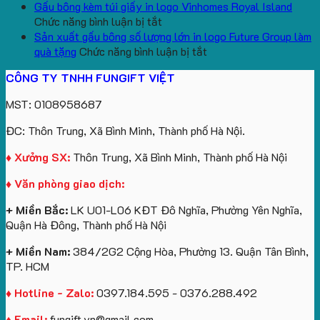
aginode
Đặt
koala
Học
Logo
yêu
Gấu bông kèm túi giấy in logo Vinhomes Royal Island
ở
hàng
sản
Làm
Du
cầu
Chức năng bình luận bị tắt
Gấu
gối
xuất
Quà
Lịch
cho
Sản xuất gấu bông số lượng lớn in logo Future Group làm
bông
tựa
in
Tặng
Làm
ở
ATVNCG2026
quà tặng
Chức năng bình luận bị tắt
kèm
ô
số
Sinh
Quà
Sản
CÔNG TY TNHH FUNGIFT VIỆT
túi
tô
lượng
Viên
Tặng
xuất
giấy
số
lớn
Công
gấu
MST: 0108958687
in
lượng
logo
Ty
bông
logo
lớn
Trung
Lữ
số
ĐC: Thôn Trung, Xã Bình Minh, Thành phố Hà Nội.
Vinhomes
in
tâm
Hành
lượng
Royal
ấn
KEO
lớn
♦ Xưởng SX:
Thôn Trung, Xã Bình Minh, Thành phố Hà Nội
Island
logo
in
♦ Văn phòng giao dịch:
theo
logo
yêu
Future
+ Miền Bắc:
LK U01-L06 KĐT Đô Nghĩa, Phường Yên Nghĩa,
cầu
Group
Quận Hà Đông, Thành phố Hà Nội
làm
quà
+ Miền Nam:
384/2G2 Cộng Hòa, Phường 13. Quận Tân Bình,
tặng
TP. HCM
♦ Hotline - Zalo:
0397.184.595 - 0376.288.492
♦ Email:
fungift.vn@gmail.com