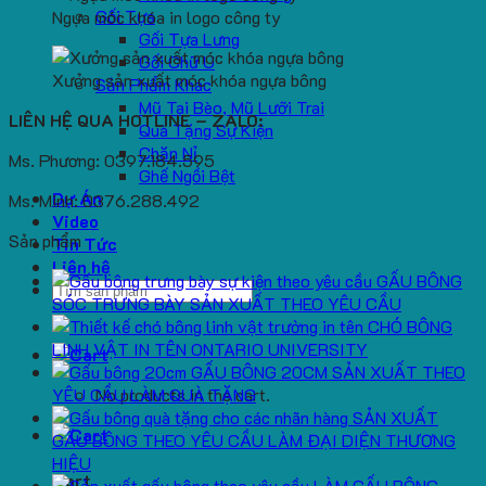
Gối Tựa
Ngựa móc khóa in logo công ty
Gối Tựa Lưng
Gối Chữ U
Xưởng sản xuất móc khóa ngựa bông
Sản Phẩm Khác
Mũ Tai Bèo, Mũ Lưỡi Trai
LIÊN HỆ QUA HOTLINE – ZALO:
Quà Tặng Sự Kiện
Chăn Nỉ
Ms. Phương: 0397.184.595
Ghế Ngồi Bệt
Dự Án
Ms. Minh: 0376.288.492
Video
Sản phẩm
Tin Tức
Liên hệ
GẤU BÔNG
Search
SÓC TRƯNG BÀY SẢN XUẤT THEO YÊU CẦU
for:
CHÓ BÔNG
LINH VẬT IN TÊN ONTARIO UNIVERSITY
GẤU BÔNG 20CM SẢN XUẤT THEO
YÊU CẦU LÀM QUÀ TẶNG
No products in the cart.
SẢN XUẤT
GẤU BÔNG THEO YÊU CẦU LÀM ĐẠI DIỆN THƯƠNG
HIỆU
Cart
LÀM GẤU BÔNG