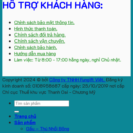
HỖ TRỢ KHÁCH HÀNG:
Chính sách bảo mật thông tin.
Hình thức thanh toán.
Chính sách đổi trả hàng.
Chính sách vận chuyển.
Chính sách bảo hành.
Hướng dẫn mua hàng
Làm việc: Từ 8:00 - 17:00 hằng ngày, nghỉ Chủ nhật.
Copyright 2024 © bởi
Công ty TNHH Fungift Việt.
Đăng ký
kinh doanh số: 0108958687 cấp ngày: 25/10/2019 nơi cấp
Chi cục Thuế khu vực Thanh Oai - Chương Mỹ
Search
for:
Trang chủ
Sản phẩm
Gấu – Thú Nhồi Bông