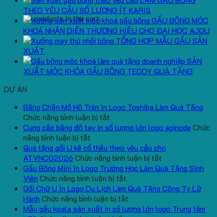
THEO YÊU CẦU SỐ LƯỢNG ÍT KARIS
No products in the cart.
GẤU BÔNG MÓC
KHOÁ NHẬN DIỆN THƯƠNG HIỆU CHO ĐẠI HỌC AJOU
TỔNG HỢP MẪU GẤU SẢN
XUẤT
SẢN
XUẤT MÓC KHÓA GẤU BÔNG TEDDY QUÀ TẶNG
DỰ ÁN
Băng Chặn Mồ Hô Trán In Logo Toshiba Làm Quà Tặng
ở
Chức năng bình luận bị tắt
Băng
Cung cấp băng đô tay in số lượng lớn logo aginode
Chức
ở
Chặn
năng bình luận bị tắt
Cung
Mồ
Quà tặng gối U kê cổ thêu theo yêu cầu cho
cấp
Hô
ở
ATVNCG2026
Chức năng bình luận bị tắt
băng
Trán
Quà
Gấu Bông Mini In Logo Trường Học Làm Quà Tặng Sinh
đô
In
ở
tặng
Viên
Chức năng bình luận bị tắt
tay
Logo
Gấu
gối
Gối Chữ U In Logo Du Lịch Làm Quà Tặng Công Ty Lữ
in
Toshiba
Bông
ở
U
Hành
Chức năng bình luận bị tắt
số
Làm
Mini
Gối
kê
Mẫu gấu koala sản xuất in số lượng lớn logo Trung tâm