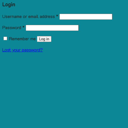
Login
Username or email address
*
Password
*
Remember me
Log in
Lost your password?