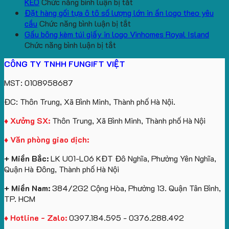
lượng
Quà
ở
In
Chữ
cổ
KEO
Chức năng bình luận bị tắt
lớn
Tặng
Mẫu
Logo
U
thêu
Đặt hàng gối tựa ô tô số lượng lớn in ấn logo theo yêu
logo
ở
gấu
Trường
In
theo
cầu
Chức năng bình luận bị tắt
aginode
Đặt
koala
Học
Logo
yêu
Gấu bông kèm túi giấy in logo Vinhomes Royal Island
ở
hàng
sản
Làm
Du
cầu
Chức năng bình luận bị tắt
Gấu
gối
xuất
Quà
Lịch
cho
CÔNG TY TNHH FUNGIFT VIỆT
bông
tựa
in
Tặng
Làm
ATVNCG2026
kèm
ô
số
Sinh
Quà
MST: 0108958687
túi
tô
lượng
Viên
Tặng
giấy
số
lớn
Công
ĐC: Thôn Trung, Xã Bình Minh, Thành phố Hà Nội.
in
lượng
logo
Ty
logo
lớn
Trung
Lữ
♦ Xưởng SX:
Thôn Trung, Xã Bình Minh, Thành phố Hà Nội
Vinhomes
in
tâm
Hành
♦ Văn phòng giao dịch:
Royal
ấn
KEO
Island
logo
+ Miền Bắc:
LK U01-L06 KĐT Đô Nghĩa, Phường Yên Nghĩa,
theo
Quận Hà Đông, Thành phố Hà Nội
yêu
cầu
+ Miền Nam:
384/2G2 Cộng Hòa, Phường 13. Quận Tân Bình,
TP. HCM
♦ Hotline - Zalo:
0397.184.595 - 0376.288.492