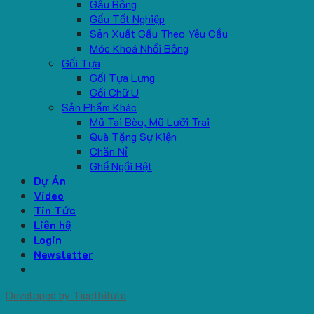
Gấu Bông
Gấu Tốt Nghiệp
Sản Xuất Gấu Theo Yêu Cầu
Móc Khoá Nhồi Bông
Gối Tựa
Gối Tựa Lưng
Gối Chữ U
Sản Phẩm Khác
Mũ Tai Bèo, Mũ Lưỡi Trai
Quà Tặng Sự Kiện
Chăn Nỉ
Ghế Ngồi Bệt
Dự Án
Video
Tin Tức
Liên hệ
Login
Newsletter
Developed by
Tiepthitute