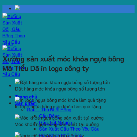
Skip
to
content
Dự Án
Xưởng sản xuất móc khóa ngựa bông
Mã Tiểu Dã in logo công ty
Đặt hàng móc khóa ngựa bông số lượng lớn
Trang chủ
Sản phẩm
In logo ngựa bông móc khóa làm quà tặng
Gấu – Thú Nhồi Bông
Gấu Bông
Gấu Tốt Nghiệp
Móc khóa ngựa bông sản xuất tại xưởng
Sản Xuất Gấu Theo Yêu Cầu
Móc Khoá Nhồi Bông