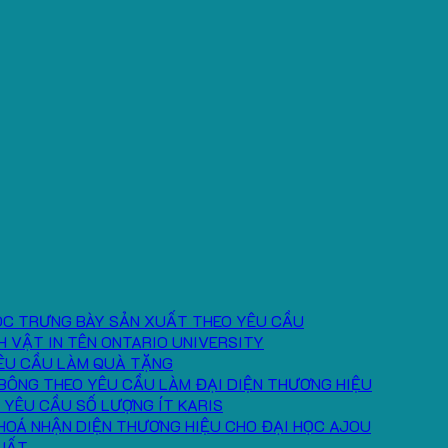
ÓC TRƯNG BÀY SẢN XUẤT THEO YÊU CẦU
H VẬT IN TÊN ONTARIO UNIVERSITY
ÊU CẦU LÀM QUÀ TẶNG
BÔNG THEO YÊU CẦU LÀM ĐẠI DIỆN THƯƠNG HIỆU
 YÊU CẦU SỐ LƯỢNG ÍT KARIS
HOÁ NHẬN DIỆN THƯƠNG HIỆU CHO ĐẠI HỌC AJOU
UẤT