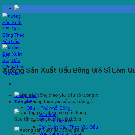
Skip
to
content
Dự Án
Xưởng Sản Xuất Gấu Bông Giá Sỉ Làm Q
Trang chủ
Làm gấu bông theo yêu cầu số lượng ít
Sản phẩm
Gấu – Thú Nhồi Bông
Gấu Bông
Quà tặng doanh nghiệp gấu bông
Gấu Tốt Nghiệp
Sản Xuất Gấu Theo Yêu Cầu
Móc Khoá Nhồi Bông