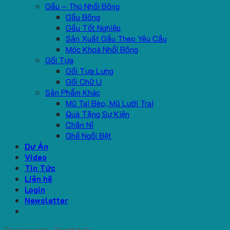
Gấu – Thú Nhồi Bông
Gấu Bông
Gấu Tốt Nghiệp
Sản Xuất Gấu Theo Yêu Cầu
Móc Khoá Nhồi Bông
Gối Tựa
Gối Tựa Lưng
Gối Chữ U
Sản Phẩm Khác
Mũ Tai Bèo, Mũ Lưỡi Trai
Quà Tặng Sự Kiện
Chăn Nỉ
Ghế Ngồi Bệt
Dự Án
Video
Tin Tức
Liên hệ
Login
Newsletter
Developed by
Tiepthitute