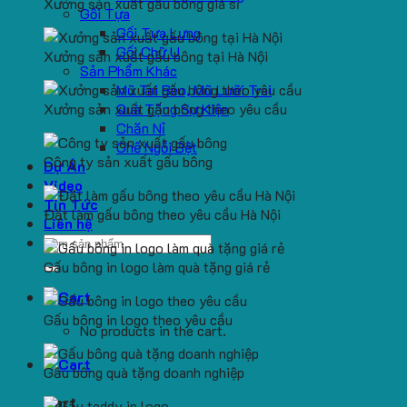
Xưởng sản xuất gấu bông giá sỉ
Gối Tựa
Gối Tựa Lưng
Gối Chữ U
Xưởng sản xuất gấu bông tại Hà Nội
Sản Phẩm Khác
Mũ Tai Bèo, Mũ Lưỡi Trai
Xưởng sản xuất gấu bông theo yêu cầu
Quà Tặng Sự Kiện
Chăn Nỉ
Ghế Ngồi Bệt
Công ty sản xuất gấu bông
Dự Án
Video
Tin Tức
Đặt làm gấu bông theo yêu cầu Hà Nội
Liên hệ
Search
for:
Gấu bông in logo làm quà tặng giá rẻ
Gấu bông in logo theo yêu cầu
No products in the cart.
Gấu bông quà tặng doanh nghiệp
Cart