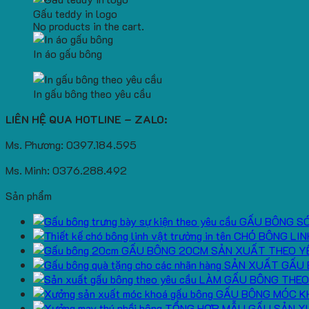
Gấu teddy in logo
No products in the cart.
In áo gấu bông
In gấu bông theo yêu cầu
LIÊN HỆ QUA HOTLINE – ZALO:
Ms. Phương: 0397.184.595
Ms. Minh: 0376.288.492
Sản phẩm
GẤU BÔNG S
CHÓ BÔNG LIN
GẤU BÔNG 20CM SẢN XUẤT THEO Y
SẢN XUẤT GẤU 
LÀM GẤU BÔNG THEO
GẤU BÔNG MÓC K
TỔNG HỢP MẪU GẤU SẢN X