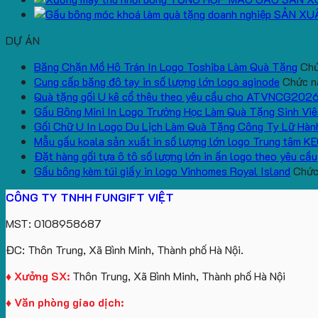
SẢN XU
DỰ ÁN
Băng Chặn Mồ Hô Trán In Logo Toshiba Làm Quà Tặng
Chứ
Cung cấp băng đô tay in số lượng lớn logo aginode
Chức nă
Quà tặng gối U kê cổ thêu theo yêu cầu cho ATVNCG202
Gấu Bông Mini In Logo Trường Học Làm Quà Tặng Sinh Viê
Gối Chữ U In Logo Du Lịch Làm Quà Tặng Công Ty Lữ Hàn
Mẫu gấu koala sản xuất in số lượng lớn logo Trung tâm K
Đặt hàng gối tựa ô tô số lượng lớn in ấn logo theo yêu cầu
Gấu bông kèm túi giấy in logo Vinhomes Royal Island
Chức 
CÔNG TY TNHH FUNGIFT VIỆT
MST: 0108958687
ĐC: Thôn Trung, Xã Bình Minh, Thành phố Hà Nội.
♦ Xưởng SX:
Thôn Trung, Xã Bình Minh, Thành phố Hà Nội
♦ Văn phòng giao dịch: