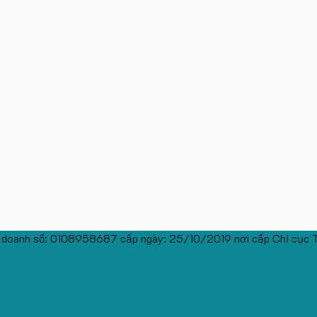
 doanh số: 0108958687 cấp ngày: 25/10/2019 nơi cấp Chi cục 