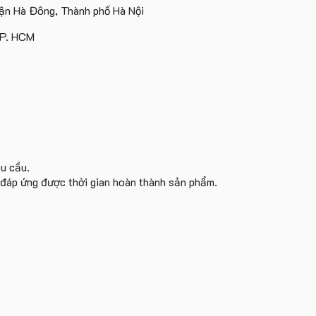
Island
ấn
Lữ
tâm
n Hà Đông, Thành phố Hà Nội
logo
Hành
KEO
theo
TP. HCM
yêu
cầu
êu cầu.
i đáp ứng được thời gian hoàn thành sản phẩm.