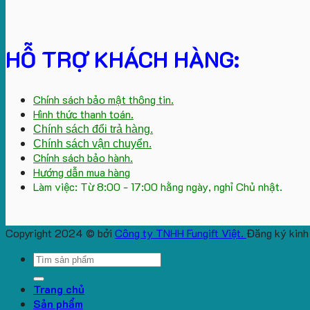
HỖ TRỢ KHÁCH HÀNG:
Chính sách bảo mật thông tin.
Hình thức thanh toán.
Chính sách đổi trả hàng.
Chính sách vận chuyển.
Chính sách bảo hành.
Hướng dẫn mua hàng
Làm việc: Từ 8:00 - 17:00 hằng ngày, nghỉ Chủ nhật.
Copyright 2024 © bởi
Công ty TNHH Fungift Việt.
Đăng ký kinh
Search
for:
Trang chủ
Sản phẩm