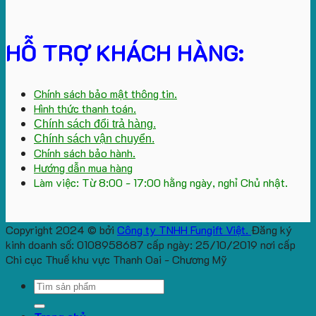
HỖ TRỢ KHÁCH HÀNG:
Chính sách bảo mật thông tin.
Hình thức thanh toán.
Chính sách đổi trả hàng.
Chính sách vận chuyển.
Chính sách bảo hành.
Hướng dẫn mua hàng
Làm việc: Từ 8:00 - 17:00 hằng ngày, nghỉ Chủ nhật.
Copyright 2024 © bởi
Công ty TNHH Fungift Việt.
Đăng ký
kinh doanh số: 0108958687 cấp ngày: 25/10/2019 nơi cấp
Chi cục Thuế khu vực Thanh Oai - Chương Mỹ
Search
for: