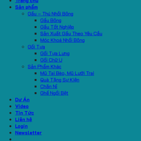
Trang chủ
Sản phẩm
Gấu – Thú Nhồi Bông
Gấu Bông
Gấu Tốt Nghiệp
Sản Xuất Gấu Theo Yêu Cầu
Móc Khoá Nhồi Bông
Gối Tựa
Gối Tựa Lưng
Gối Chữ U
Sản Phẩm Khác
Mũ Tai Bèo, Mũ Lưỡi Trai
Quà Tặng Sự Kiện
Chăn Nỉ
Ghế Ngồi Bệt
Dự Án
Video
Tin Tức
Liên hệ
Login
Newsletter