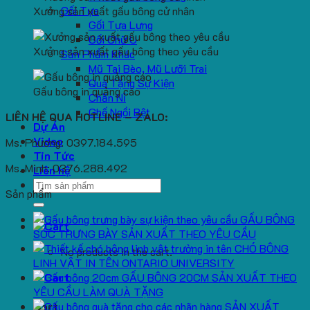
Gối Tựa
Xưởng sản xuất gấu bông cử nhân
Gối Tựa Lưng
Gối Chữ U
Xưởng sản xuất gấu bông theo yêu cầu
Sản Phẩm Khác
Mũ Tai Bèo, Mũ Lưỡi Trai
Quà Tặng Sự Kiện
Gấu bông in quảng cáo
Chăn Nỉ
Ghế Ngồi Bệt
LIÊN HỆ QUA HOTLINE – ZALO:
Dự Án
Video
Ms. Phương: 0397.184.595
Tin Tức
Ms. Minh: 0376.288.492
Liên hệ
Search
Sản phẩm
for:
GẤU BÔNG
SÓC TRƯNG BÀY SẢN XUẤT THEO YÊU CẦU
CHÓ BÔNG
No products in the cart.
LINH VẬT IN TÊN ONTARIO UNIVERSITY
GẤU BÔNG 20CM SẢN XUẤT THEO
YÊU CẦU LÀM QUÀ TẶNG
SẢN XUẤT
Cart