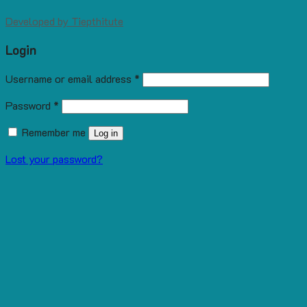
Developed by
Tiepthitute
Login
Username or email address
*
Password
*
Remember me
Log in
Lost your password?