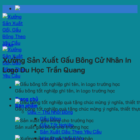
Skip
to
content
Dự Án
Xưởng Sản Xuất Gấu Bông Cử Nhân In
Logo Du Học Trần Quang
Gấu bông tốt nghiệp ghi tên, in logo trường học
Trang chủ
Sản phẩm
Gấu bông tốt nghiệp quà tặng chúc mừng ý nghĩa, thiết thự
Gấu – Thú Nhồi Bông
Gấu Bông
Gấu Tốt Nghiệp
Sản xuất gấu bông cho trường học
Sản Xuất Gấu Theo Yêu Cầu
Móc Khoá Nhồi Bông