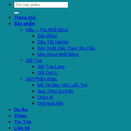
Search
for:
Trang chủ
Sản phẩm
Gấu – Thú Nhồi Bông
Gấu Bông
Gấu Tốt Nghiệp
Sản Xuất Gấu Theo Yêu Cầu
Móc Khoá Nhồi Bông
Gối Tựa
Gối Tựa Lưng
Gối Chữ U
Sản Phẩm Khác
Mũ Tai Bèo, Mũ Lưỡi Trai
Quà Tặng Sự Kiện
Chăn Nỉ
Ghế Ngồi Bệt
Dự Án
Video
Tin Tức
Liên hệ