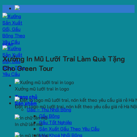
Skip
to
content
Dự Án
Xưởng In Mũ Lưỡi Trai Làm Quà Tặng
Cho Green Tour
Xưởng mũ lưỡi trai in logo
Trang chủ
Sản phẩm
Đặt in logo mũ lưỡi trai, nón kết theo yêu cầu giá rẻ Hà Nộ
Gấu – Thú Nhồi Bông
Gấu Bông
Gấu Tốt Nghiệp
In chữ lên mũ
Sản Xuất Gấu Theo Yêu Cầu
Móc Khoá Nhồi Bông