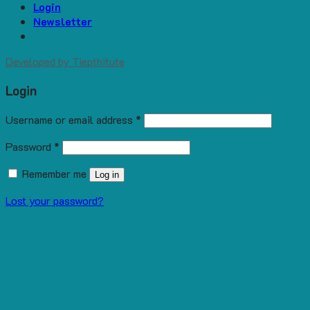
Login
Newsletter
Developed by
Tiepthitute
Login
Username or email address
*
Password
*
Remember me
Log in
Lost your password?