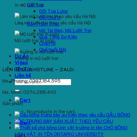
Gối Tựa
In mũ lưỡi trai
Gối Tựa Lưng
Gối Chữ U
Làm mũ lưỡi trai theo yêu cầu Hà Nội
Sản Phẩm Khác
Mũ Tai Bèo, Mũ Lưỡi Trai
Quà Tặng Sự Kiện
Mũ lưỡi trai in logo
Chăn Nỉ
Ghế Ngồi Bệt
Dự Án
Xưởng in mũ lưỡi trai
Video
Tin Tức
LIÊN HỆ QUA HOTLINE – ZALO:
Liên hệ
Ms. Phương: 0397.184.595
Search
for:
Ms. Minh: 0376.288.492
Sản phẩm
No products in the cart.
GẤU BÔNG
SÓC TRƯNG BÀY SẢN XUẤT THEO YÊU CẦU
CHÓ BÔNG
LINH VẬT IN TÊN ONTARIO UNIVERSITY
Cart