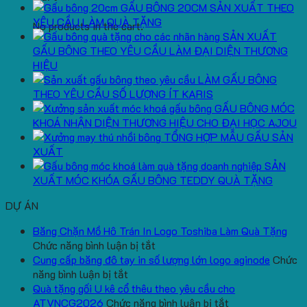
GẤU BÔNG 20CM SẢN XUẤT THEO
YÊU CẦU LÀM QUÀ TẶNG
No products in the cart.
SẢN XUẤT
GẤU BÔNG THEO YÊU CẦU LÀM ĐẠI DIỆN THƯƠNG
HIỆU
LÀM GẤU BÔNG
THEO YÊU CẦU SỐ LƯỢNG ÍT KARIS
GẤU BÔNG MÓC
KHOÁ NHẬN DIỆN THƯƠNG HIỆU CHO ĐẠI HỌC AJOU
TỔNG HỢP MẪU GẤU SẢN
XUẤT
SẢN
XUẤT MÓC KHÓA GẤU BÔNG TEDDY QUÀ TẶNG
DỰ ÁN
Băng Chặn Mồ Hô Trán In Logo Toshiba Làm Quà Tặng
ở
Chức năng bình luận bị tắt
Băng
Cung cấp băng đô tay in số lượng lớn logo aginode
Chức
ở
Chặn
năng bình luận bị tắt
Cung
Mồ
Quà tặng gối U kê cổ thêu theo yêu cầu cho
cấp
Hô
ở
ATVNCG2026
Chức năng bình luận bị tắt