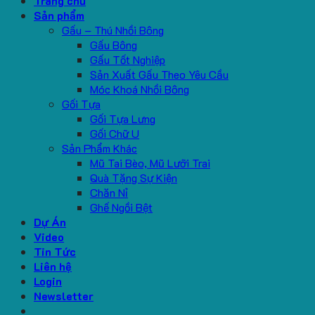
Trang chủ
Sản phẩm
Gấu – Thú Nhồi Bông
Gấu Bông
Gấu Tốt Nghiệp
Sản Xuất Gấu Theo Yêu Cầu
Móc Khoá Nhồi Bông
Gối Tựa
Gối Tựa Lưng
Gối Chữ U
Sản Phẩm Khác
Mũ Tai Bèo, Mũ Lưỡi Trai
Quà Tặng Sự Kiện
Chăn Nỉ
Ghế Ngồi Bệt
Dự Án
Video
Tin Tức
Liên hệ
Login
Newsletter