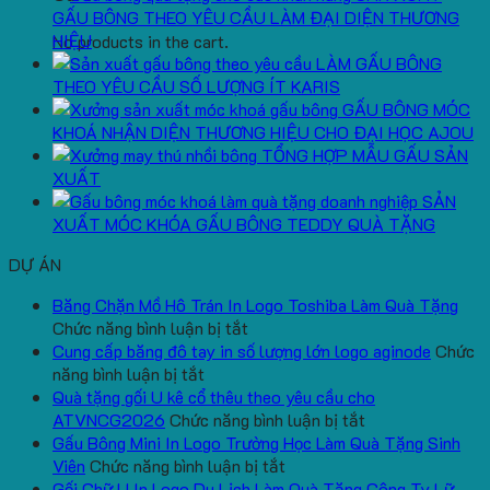
GẤU BÔNG THEO YÊU CẦU LÀM ĐẠI DIỆN THƯƠNG
HIỆU
No products in the cart.
LÀM GẤU BÔNG
THEO YÊU CẦU SỐ LƯỢNG ÍT KARIS
GẤU BÔNG MÓC
KHOÁ NHẬN DIỆN THƯƠNG HIỆU CHO ĐẠI HỌC AJOU
TỔNG HỢP MẪU GẤU SẢN
XUẤT
SẢN
XUẤT MÓC KHÓA GẤU BÔNG TEDDY QUÀ TẶNG
DỰ ÁN
Băng Chặn Mồ Hô Trán In Logo Toshiba Làm Quà Tặng
ở
Chức năng bình luận bị tắt
Băng
Cung cấp băng đô tay in số lượng lớn logo aginode
Chức
ở
Chặn
năng bình luận bị tắt
Cung
Mồ
Quà tặng gối U kê cổ thêu theo yêu cầu cho
cấp
Hô
ở
ATVNCG2026
Chức năng bình luận bị tắt
băng
Trán
Quà
Gấu Bông Mini In Logo Trường Học Làm Quà Tặng Sinh
đô
In
ở
tặng
Viên
Chức năng bình luận bị tắt
tay
Logo
Gấu
gối
Gối Chữ U In Logo Du Lịch Làm Quà Tặng Công Ty Lữ