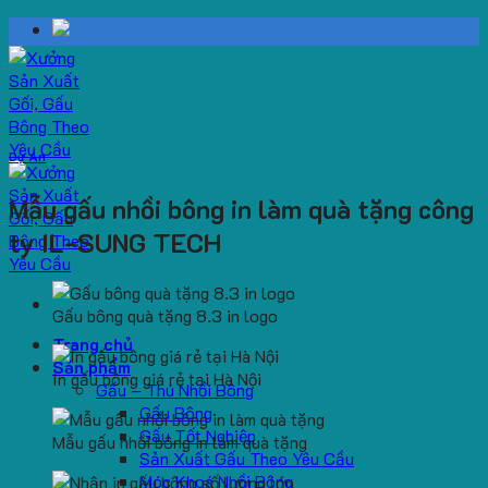
Skip
to
content
Dự Án
Mẫu gấu nhồi bông in làm quà tặng công
ty IL-SUNG TECH
Gấu bông quà tặng 8.3 in logo
Trang chủ
Sản phẩm
In gấu bông giá rẻ tại Hà Nội
Gấu – Thú Nhồi Bông
Gấu Bông
Gấu Tốt Nghiệp
Mẫu gấu nhồi bông in làm quà tặng
Sản Xuất Gấu Theo Yêu Cầu
Móc Khoá Nhồi Bông