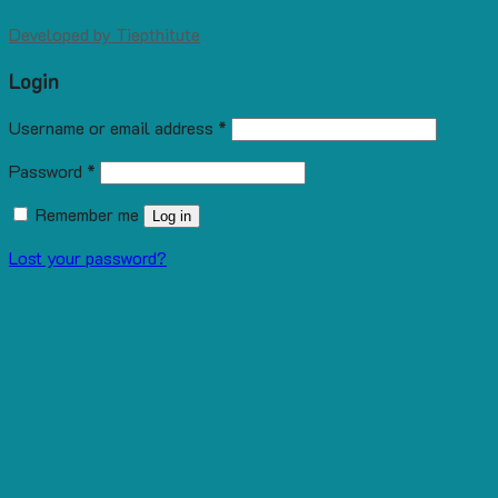
Developed by
Tiepthitute
Login
Username or email address
*
Password
*
Remember me
Log in
Lost your password?