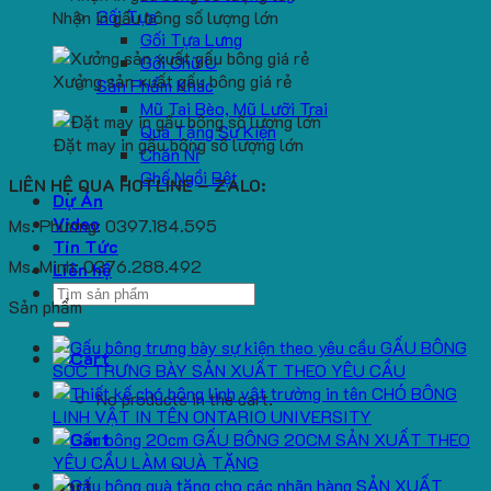
Gối Tựa
Nhận in gấu bông số lượng lớn
Gối Tựa Lưng
Gối Chữ U
Xưởng sản xuất gấu bông giá rẻ
Sản Phẩm Khác
Mũ Tai Bèo, Mũ Lưỡi Trai
Quà Tặng Sự Kiện
Đặt may in gấu bông số lượng lớn
Chăn Nỉ
Ghế Ngồi Bệt
LIÊN HỆ QUA HOTLINE – ZALO:
Dự Án
Video
Ms. Phương: 0397.184.595
Tin Tức
Ms. Minh: 0376.288.492
Liên hệ
Search
Sản phẩm
for:
GẤU BÔNG
SÓC TRƯNG BÀY SẢN XUẤT THEO YÊU CẦU
CHÓ BÔNG
No products in the cart.
LINH VẬT IN TÊN ONTARIO UNIVERSITY
GẤU BÔNG 20CM SẢN XUẤT THEO
YÊU CẦU LÀM QUÀ TẶNG
SẢN XUẤT
Cart