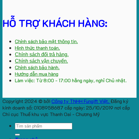
HỖ TRỢ KHÁCH HÀNG:
Chính sách bảo mật thông tin.
Hình thức thanh toán.
Chính sách đổi trả hàng.
Chính sách vận chuyển.
Chính sách bảo hành.
Hướng dẫn mua hàng
Làm việc: Từ 8:00 - 17:00 hằng ngày, nghỉ Chủ nhật.
Copyright 2024 © bởi
Công ty TNHH Fungift Việt.
Đăng ký
kinh doanh số: 0108958687 cấp ngày: 25/10/2019 nơi cấp
Chi cục Thuế khu vực Thanh Oai - Chương Mỹ
Search
for: