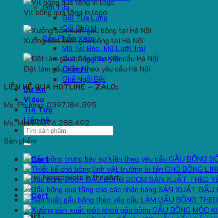
Gối Tựa
Vịt bông quà tặng in logo
Gối Tựa Lưng
Gối Chữ U
Sản Phẩm Khác
Xưởng sản xuất gấu bông tại Hà Nội
Mũ Tai Bèo, Mũ Lưỡi Trai
Quà Tặng Sự Kiện
Đặt làm gấu bông theo yêu cầu Hà Nội
Chăn Nỉ
Ghế Ngồi Bệt
LIÊN HỆ QUA HOTLINE – ZALO:
Dự Án
Video
Ms. Phương: 0397.184.595
Tin Tức
Liên hệ
Ms. Minh: 0376.288.492
Search
for:
Sản phẩm
GẤU BÔNG S
CHÓ BÔNG LIN
No products in the cart.
GẤU BÔNG 20CM SẢN XUẤT THEO Y
SẢN XUẤT GẤU 
LÀM GẤU BÔNG THEO
GẤU BÔNG MÓC K
Cart