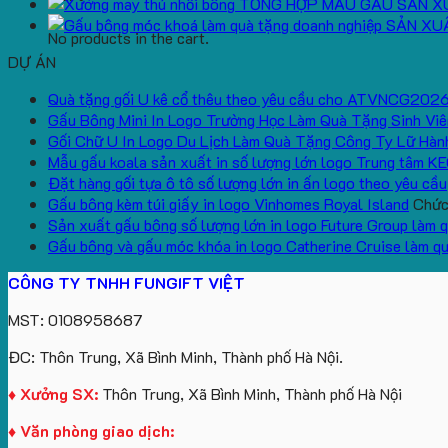
TỔNG HỢP MẪU GẤU SẢN X
SẢN XU
No products in the cart.
DỰ ÁN
Quà tặng gối U kê cổ thêu theo yêu cầu cho ATVNCG202
Gấu Bông Mini In Logo Trường Học Làm Quà Tặng Sinh Viê
Gối Chữ U In Logo Du Lịch Làm Quà Tặng Công Ty Lữ Hàn
Mẫu gấu koala sản xuất in số lượng lớn logo Trung tâm K
Đặt hàng gối tựa ô tô số lượng lớn in ấn logo theo yêu cầu
Gấu bông kèm túi giấy in logo Vinhomes Royal Island
Chức 
Sản xuất gấu bông số lượng lớn in logo Future Group làm 
Gấu bông và gấu móc khóa in logo Catherine Cruise làm q
CÔNG TY TNHH FUNGIFT VIỆT
MST: 0108958687
ĐC: Thôn Trung, Xã Bình Minh, Thành phố Hà Nội.
♦ Xưởng SX:
Thôn Trung, Xã Bình Minh, Thành phố Hà Nội
♦ Văn phòng giao dịch: