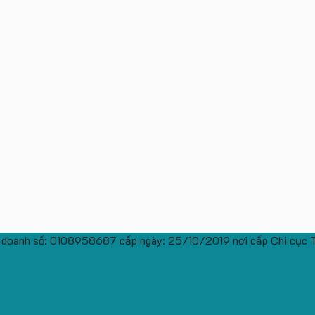
 doanh số: 0108958687 cấp ngày: 25/10/2019 nơi cấp Chi cục 