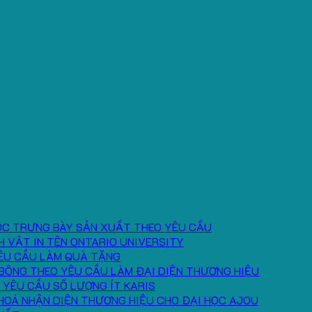
ÓC TRƯNG BÀY SẢN XUẤT THEO YÊU CẦU
H VẬT IN TÊN ONTARIO UNIVERSITY
ÊU CẦU LÀM QUÀ TẶNG
BÔNG THEO YÊU CẦU LÀM ĐẠI DIỆN THƯƠNG HIỆU
 YÊU CẦU SỐ LƯỢNG ÍT KARIS
HOÁ NHẬN DIỆN THƯƠNG HIỆU CHO ĐẠI HỌC AJOU