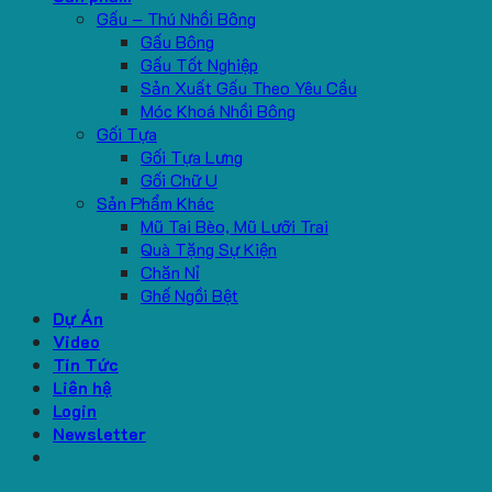
Gấu – Thú Nhồi Bông
Gấu Bông
Gấu Tốt Nghiệp
Sản Xuất Gấu Theo Yêu Cầu
Móc Khoá Nhồi Bông
Gối Tựa
Gối Tựa Lưng
Gối Chữ U
Sản Phẩm Khác
Mũ Tai Bèo, Mũ Lưỡi Trai
Quà Tặng Sự Kiện
Chăn Nỉ
Ghế Ngồi Bệt
Dự Án
Video
Tin Tức
Liên hệ
Login
Newsletter