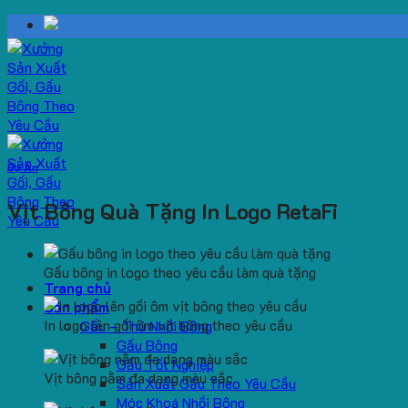
Skip
to
content
Dự Án
Vịt Bông Quà Tặng In Logo RetaFi
Gấu bông in logo theo yêu cầu làm quà tặng
Trang chủ
Sản phẩm
In logo lên gối ôm vịt bông theo yêu cầu
Gấu – Thú Nhồi Bông
Gấu Bông
Gấu Tốt Nghiệp
Vịt bông nằm đa dạng màu sắc
Sản Xuất Gấu Theo Yêu Cầu
Móc Khoá Nhồi Bông