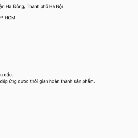
theo
Cruise
Group
n Hà Đông, Thành phố Hà Nội
yêu
làm
làm
cầu
quà
quà
TP. HCM
tặng
tặng
êu cầu.
i đáp ứng được thời gian hoàn thành sản phẩm.