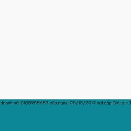
 doanh số: 0108958687 cấp ngày: 25/10/2019 nơi cấp Chi cục 