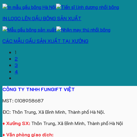
IN LOGO LÊN GẤU BÔNG SẢN XUẤT
CÁC MẪU GẤU SẢN XUẤT TẠI XƯỞNG
1
2
3
4
CÔNG TY TNHH FUNGIFT VIỆT
MST: 0108958687
ĐC: Thôn Trung, Xã Bình Minh, Thành phố Hà Nội.
♦ Xưởng SX:
Thôn Trung, Xã Bình Minh, Thành phố Hà Nội
♦ Văn phòng giao dịch: