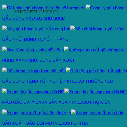
No products in the cart.
GẤU BÔNG NÂU XÙ NHỠ 30CM
GẤU NHỒI BÔNG TUYẾT TRẮNG
RỒNG XANH NHỒI BÔNG SẢN XUẤT
GẤU BÔNG TẶNG TỐT NGHIỆP IN LOGO TRƯỜNG NEU
MẪU GẤU CAPYBARA SẢN XUẤT IN LOGO PHỤ KIỆN
SẢN XUẤT GẤU ĐỘI MŨ IN LOGO FORTRA