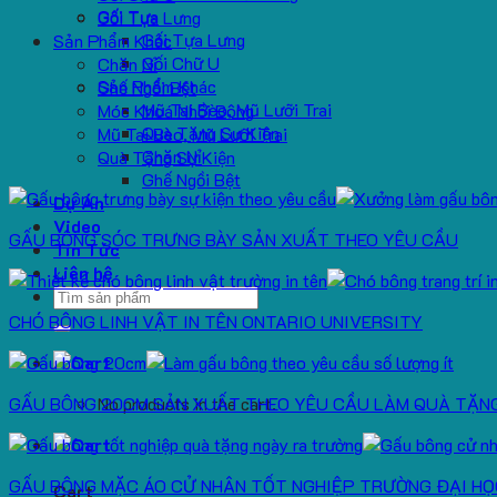
Gối Tựa
Gối Tựa Lưng
Gối Tựa Lưng
Sản Phẩm Khác
Gối Chữ U
Chăn Nỉ
Sản Phẩm Khác
Ghế Ngồi Bệt
Mũ Tai Bèo, Mũ Lưỡi Trai
Móc Khoá Nhồi Bông
Quà Tặng Sự Kiện
Mũ Tai Bèo, Mũ Lưỡi Trai
Chăn Nỉ
Quà Tặng Sự Kiện
Ghế Ngồi Bệt
Dự Án
Video
GẤU BÔNG SÓC TRƯNG BÀY SẢN XUẤT THEO YÊU CẦU
Tin Tức
Liên hệ
Search
for:
CHÓ BÔNG LINH VẬT IN TÊN ONTARIO UNIVERSITY
GẤU BÔNG 20CM SẢN XUẤT THEO YÊU CẦU LÀM QUÀ TẶN
No products in the cart.
GẤU BÔNG MẶC ÁO CỬ NHÂN TỐT NGHIỆP TRƯỜNG ĐẠI HỌ
Cart