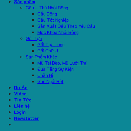
Sản phẩm
Gấu – Thú Nhồi Bông
Gấu Bông
Gấu Tốt Nghiệp
Sản Xuất Gấu Theo Yêu Cầu
Móc Khoá Nhồi Bông
Gối Tựa
Gối Tựa Lưng
Gối Chữ U
Sản Phẩm Khác
Mũ Tai Bèo, Mũ Lưỡi Trai
Quà Tặng Sự Kiện
Chăn Nỉ
Ghế Ngồi Bệt
Dự Án
Video
Tin Tức
Liên hệ
Login
Newsletter