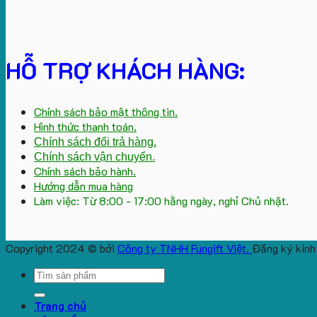
HỖ TRỢ KHÁCH HÀNG:
Chính sách bảo mật thông tin.
Hình thức thanh toán.
Chính sách đổi trả hàng.
Chính sách vận chuyển.
Chính sách bảo hành.
Hướng dẫn mua hàng
Làm việc: Từ 8:00 - 17:00 hằng ngày, nghỉ Chủ nhật.
Copyright 2024 © bởi
Công ty TNHH Fungift Việt.
Đăng ký kinh
Search
for:
Trang chủ