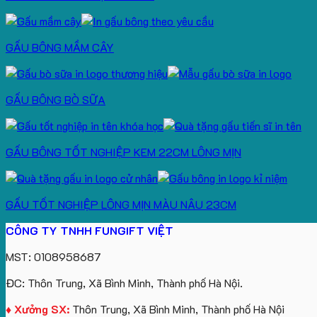
GẤU BÔNG MẦM CÂY
GẤU BÔNG BÒ SỮA
GẤU BÔNG TỐT NGHIỆP KEM 22CM LÔNG MỊN
GẤU TỐT NGHIỆP LÔNG MỊN MÀU NÂU 23CM
CÔNG TY TNHH FUNGIFT VIỆT
MST: 0108958687
ĐC: Thôn Trung, Xã Bình Minh, Thành phố Hà Nội.
♦ Xưởng SX:
Thôn Trung, Xã Bình Minh, Thành phố Hà Nội