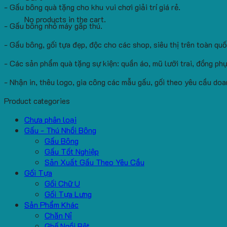
- Gấu bông quà tặng cho khu vui chơi giải trí giá rẻ.
No products in the cart.
- Gấu bông nhỏ máy gấp thú.
- Gấu bông, gối tựa đẹp, độc cho các shop, siêu thị trên toàn quố
- Các sản phẩm quà tặng sự kiện: quần áo, mũ lưỡi trai, đồng phụ
- Nhận in, thêu logo, gia công các mẫu gấu, gối theo yêu cầu doa
Product categories
Chưa phân loại
Gấu - Thú Nhồi Bông
Gấu Bông
Gấu Tốt Nghiệp
Sản Xuất Gấu Theo Yêu Cầu
Gối Tựa
Gối Chữ U
Gối Tựa Lưng
Sản Phẩm Khác
Chăn Nỉ
Ghế Ngồi Bệt