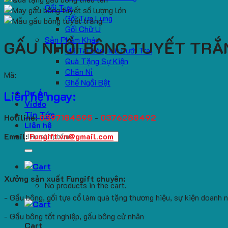
Gối Tựa
Gối Tựa Lưng
Gối Chữ U
Sản Phẩm Khác
GẤU NHỒI BÔNG TUYẾT TRẮ
Mũ Tai Bèo, Mũ Lưỡi Trai
Quà Tặng Sự Kiện
Chăn Nỉ
Mã:
Ghế Ngồi Bệt
Dự Án
Liên hệ ngay:
Video
Tin Tức
Hotiline:
0397184595
-
0376288492
Liên hệ
Search
Email:
Fungift.vn@gmail.com
for:
Xưởng sản xuất Fungift chuyên:
No products in the cart.
- Gấu bông, gối tựa cổ làm quà tặng thương hiệu, sự kiện doanh 
- Gấu bông tốt nghiệp, gấu bông cử nhân
Cart