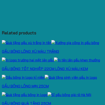
Related products
GẤU BÔNG LÔNG XÙ MÀU TRẮNG
GẤU BÔNG TỐT NGHIỆP 22CM LÔNG XÙ MÀU KEM
GẤU BÔNG LÔNG MỊN 25CM
GẤU BÔNG QUÀ TẶNG 25CM