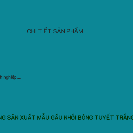
CHI TIẾT SẢN PHẨM
nh nghiệp,…
NG SẢN XUẤT MẪU GẤU NHỒI BÔNG TUYẾT TRẮNG