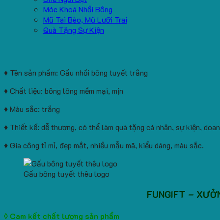
Móc Khoá Nhồi Bông
Mũ Tai Bèo, Mũ Lưỡi Trai
Quà Tặng Sự Kiện
♦ Tên sản phẩm: Gấu nhồi bông tuyết trắng
♦ Chất liệu: bông lông mềm mại, mịn
♦ Màu sắc: trắng
♦ Thiết kế: dễ thương, có thể làm quà tặng cá nhân, sự kiện, doa
♦ Gia công tỉ mỉ, đẹp mắt, nhiều mẫu mã, kiểu dáng, màu sắc.
Gấu bông tuyết thêu logo
FUNGIFT – XƯỞ
◊ Cam kết chất lượng sản phẩm