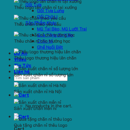
Gối Tựa
Thêu logo lên chăn nỉ tại xưởng
Gối Tựa Lưng
Gối Chữ U
Sản Phẩm Khác
Thêu chăn theo yêu cầu
Mũ Tai Bèo, Mũ Lưỡi Trai
Quà Tặng Sự Kiện
Thêu chăn nỉ cho trường học
Chăn Nỉ
Ghế Ngồi Bệt
Dự Án
Thêu logo thương hiệu lên chăn
Video
Tin Tức
Liên hệ
Sản xuất chăn nỉ số lượng lớn
Search
for:
Sản xuất chăn nỉ Hà Nội
No products in the cart.
Sản xuất chăn mền nỉ
Quà tặng chăn nỉ thêu logo
Cart