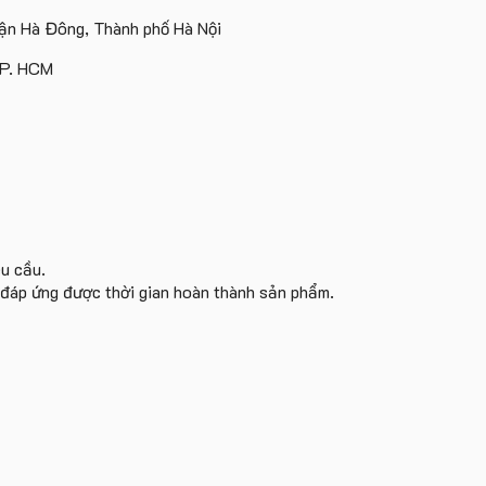
Lượng
In
Và
tặng
tặng
n Hà Đông, Thành phố Hà Nội
Ít
Logo
Gấu
Bông
TP. HCM
êu cầu.
i đáp ứng được thời gian hoàn thành sản phẩm.