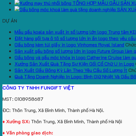
TỔNG HỢP MẪU GẤU SẢN X
SẢN XU
DỰ ÁN
Mẫu gấu koala sản xuất in số lượng lớn logo Trung tâm K
Đặt hàng gối tựa ô tô số lượng lớn in ấn logo theo yêu cầu
Gấu bông kèm túi giấy in logo Vinhomes Royal Island
Chức 
Sản xuất gấu bông số lượng lớn in logo Future Group làm 
Gấu bông và gấu móc khóa in logo Catherine Cruise làm q
Xưởng Sản Xuất Quà Tặng Sự Kiện Gối Cổ Chữ U In Logo
Sản Xuất Gấu Bông Kỳ Lân Theo Yêu Cầu Số Lượng Ít
Chứ
Quà Tặng Doanh Nghiệp In Logo: Bình Giữ Nhiệt Và Gấu B
CÔNG TY TNHH FUNGIFT VIỆT
MST: 0108958687
ĐC: Thôn Trung, Xã Bình Minh, Thành phố Hà Nội.
♦ Xưởng SX:
Thôn Trung, Xã Bình Minh, Thành phố Hà Nội
♦ Văn phòng giao dịch: