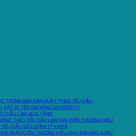
ÓC TRƯNG BÀY SẢN XUẤT THEO YÊU CẦU
H VẬT IN TÊN ONTARIO UNIVERSITY
ÊU CẦU LÀM QUÀ TẶNG
BÔNG THEO YÊU CẦU LÀM ĐẠI DIỆN THƯƠNG HIỆU
 YÊU CẦU SỐ LƯỢNG ÍT KARIS
HOÁ NHẬN DIỆN THƯƠNG HIỆU CHO ĐẠI HỌC AJOU