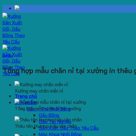
Skip
to
content
Dự Án
Tổng hợp mẫu chăn nỉ tại xưởng in thêu g
Xưởng may chăn mền nỉ
Trang chủ
Sản phẩm
Tổng hợp mẫu chăn nỉ tại xưởng
Gấu – Thú Nhồi Bông
Gấu Bông
Gấu Tốt Nghiệp
Thêu tên thương hiệu lên chăn
Sản Xuất Gấu Theo Yêu Cầu
Móc Khoá Nhồi Bông