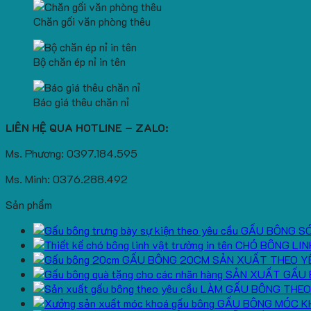
Chăn gối văn phòng thêu
Bộ chăn ép nỉ in tên
Báo giá thêu chăn nỉ
LIÊN HỆ QUA HOTLINE – ZALO:
Ms. Phương: 0397.184.595
Ms. Minh: 0376.288.492
Sản phẩm
GẤU BÔNG S
CHÓ BÔNG LIN
GẤU BÔNG 20CM SẢN XUẤT THEO Y
SẢN XUẤT GẤU 
LÀM GẤU BÔNG THEO
GẤU BÔNG MÓC K