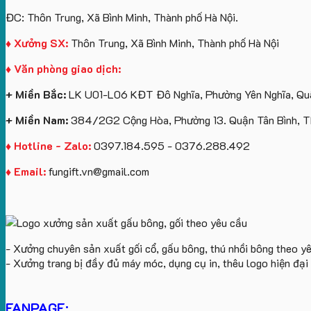
ĐC: Thôn Trung, Xã Bình Minh, Thành phố Hà Nội.
♦ Xưởng SX:
Thôn Trung, Xã Bình Minh, Thành phố Hà Nội
♦ Văn phòng giao dịch:
+ Miền Bắc:
LK U01-L06 KĐT Đô Nghĩa, Phường Yên Nghĩa, Quậ
+ Miền Nam:
384/2G2 Cộng Hòa, Phường 13. Quận Tân Bình, 
♦ Hotline - Zalo:
0397.184.595 - 0376.288.492
♦ Email:
fungift.vn@gmail.com
- Xưởng chuyên sản xuất gối cổ, gấu bông, thú nhồi bông theo y
- Xưởng trang bị đầy đủ máy móc, dụng cụ in, thêu logo hiện đạ
FANPAGE: