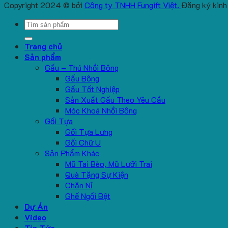
Copyright 2024 © bởi
Công ty TNHH Fungift Việt.
Đăng ký kinh
Search
for:
Trang chủ
Sản phẩm
Gấu – Thú Nhồi Bông
Gấu Bông
Gấu Tốt Nghiệp
Sản Xuất Gấu Theo Yêu Cầu
Móc Khoá Nhồi Bông
Gối Tựa
Gối Tựa Lưng
Gối Chữ U
Sản Phẩm Khác
Mũ Tai Bèo, Mũ Lưỡi Trai
Quà Tặng Sự Kiện
Chăn Nỉ
Ghế Ngồi Bệt
Dự Án
Video
Tin Tức