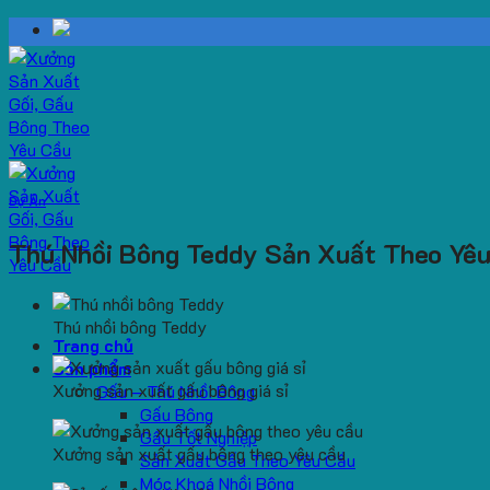
Skip
to
content
Dự Án
Thú Nhồi Bông Teddy Sản Xuất Theo Yê
Thú nhồi bông Teddy
Trang chủ
Sản phẩm
Xưởng sản xuất gấu bông giá sỉ
Gấu – Thú Nhồi Bông
Gấu Bông
Gấu Tốt Nghiệp
Xưởng sản xuất gấu bông theo yêu cầu
Sản Xuất Gấu Theo Yêu Cầu
Móc Khoá Nhồi Bông