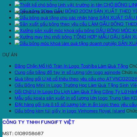
CHÓ BÔNG LIN
GẤU BÔNG 20CM SẢN XUẤT THEO Y
No products in the cart.
SẢN XUẤT GẤU 
LÀM GẤU BÔNG THEO
GẤU BÔNG MÓC K
TỔNG HỢP MẪU GẤU SẢN X
SẢN XU
DỰ ÁN
Băng Chặn Mồ Hô Trán In Logo Toshiba Làm Quà Tặng
Chứ
Cung cấp băng đô tay in số lượng lớn logo aginode
Chức nă
Quà tặng gối U kê cổ thêu theo yêu cầu cho ATVNCG202
Gấu Bông Mini In Logo Trường Học Làm Quà Tặng Sinh Viê
Gối Chữ U In Logo Du Lịch Làm Quà Tặng Công Ty Lữ Hàn
Mẫu gấu koala sản xuất in số lượng lớn logo Trung tâm K
Đặt hàng gối tựa ô tô số lượng lớn in ấn logo theo yêu cầu
Gấu bông kèm túi giấy in logo Vinhomes Royal Island
Chức 
CÔNG TY TNHH FUNGIFT VIỆT
MST: 0108958687