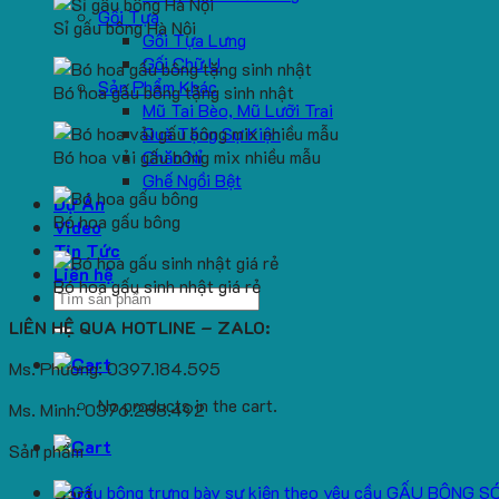
Gối Tựa
Sỉ gấu bông Hà Nội
Gối Tựa Lưng
Gối Chữ U
Sản Phẩm Khác
Bó hoa gấu bông tặng sinh nhật
Mũ Tai Bèo, Mũ Lưỡi Trai
Quà Tặng Sự Kiện
Bó hoa vải gấu bông mix nhiều mẫu
Chăn Nỉ
Ghế Ngồi Bệt
Dự Án
Bó hoa gấu bông
Video
Tin Tức
Liên hệ
Bó hoa gấu sinh nhật giá rẻ
Search
for:
LIÊN HỆ QUA HOTLINE – ZALO:
Ms. Phương: 0397.184.595
No products in the cart.
Ms. Minh: 0376.288.492
Sản phẩm
GẤU BÔNG S
Cart