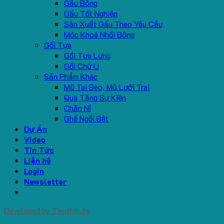
Gấu Bông
Gấu Tốt Nghiệp
Sản Xuất Gấu Theo Yêu Cầu
Móc Khoá Nhồi Bông
Gối Tựa
Gối Tựa Lưng
Gối Chữ U
Sản Phẩm Khác
Mũ Tai Bèo, Mũ Lưỡi Trai
Quà Tặng Sự Kiện
Chăn Nỉ
Ghế Ngồi Bệt
Dự Án
Video
Tin Tức
Liên hệ
Login
Newsletter
Developed by
Tiepthitute