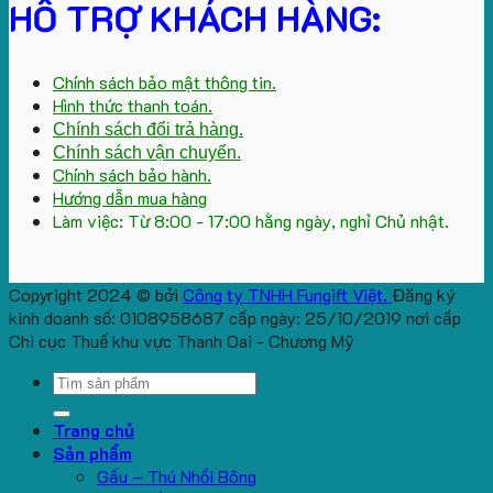
HỖ TRỢ KHÁCH HÀNG:
Chính sách bảo mật thông tin.
Hình thức thanh toán.
Chính sách đổi trả hàng.
Chính sách vận chuyển.
Chính sách bảo hành.
Hướng dẫn mua hàng
Làm việc: Từ 8:00 - 17:00 hằng ngày, nghỉ Chủ nhật.
Copyright 2024 © bởi
Công ty TNHH Fungift Việt.
Đăng ký
kinh doanh số: 0108958687 cấp ngày: 25/10/2019 nơi cấp
Chi cục Thuế khu vực Thanh Oai - Chương Mỹ
Search
for:
Trang chủ
Sản phẩm
Gấu – Thú Nhồi Bông