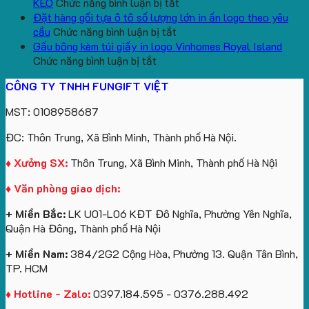
lượng
Quà
ở
In
Chữ
cổ
KEO
Chức năng bình luận bị tắt
lớn
Tặng
Mẫu
Logo
U
thêu
Đặt hàng gối tựa ô tô số lượng lớn in ấn logo theo yêu
logo
ở
gấu
Trường
In
theo
cầu
Chức năng bình luận bị tắt
aginode
Đặt
koala
Học
Logo
yêu
Gấu bông kèm túi giấy in logo Vinhomes Royal Island
ở
hàng
sản
Làm
Du
cầu
Chức năng bình luận bị tắt
Gấu
gối
xuất
Quà
Lịch
cho
CÔNG TY TNHH FUNGIFT VIỆT
bông
tựa
in
Tặng
Làm
ATVNCG2026
kèm
ô
số
Sinh
Quà
MST: 0108958687
túi
tô
lượng
Viên
Tặng
giấy
số
lớn
Công
ĐC: Thôn Trung, Xã Bình Minh, Thành phố Hà Nội.
in
lượng
logo
Ty
logo
lớn
Trung
Lữ
♦ Xưởng SX:
Thôn Trung, Xã Bình Minh, Thành phố Hà Nội
Vinhomes
in
tâm
Hành
♦ Văn phòng giao dịch:
Royal
ấn
KEO
Island
logo
+ Miền Bắc:
LK U01-L06 KĐT Đô Nghĩa, Phường Yên Nghĩa,
theo
Quận Hà Đông, Thành phố Hà Nội
yêu
cầu
+ Miền Nam:
384/2G2 Cộng Hòa, Phường 13. Quận Tân Bình,
TP. HCM
♦ Hotline - Zalo:
0397.184.595 - 0376.288.492