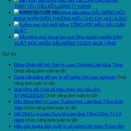
THEO YÊU CẦU SỐ LƯỢNG ÍT KARIS
No products in the cart.
GẤU BÔNG MÓC
KHOÁ NHẬN DIỆN THƯƠNG HIỆU CHO ĐẠI HỌC AJOU
TỔNG HỢP MẪU GẤU SẢN
XUẤT
SẢN
XUẤT MÓC KHÓA GẤU BÔNG TEDDY QUÀ TẶNG
DỰ ÁN
Băng Chặn Mồ Hô Trán In Logo Toshiba Làm Quà Tặng
ở
Chức năng bình luận bị tắt
Băng
Cung cấp băng đô tay in số lượng lớn logo aginode
Chức
ở
Chặn
năng bình luận bị tắt
Cung
Mồ
Quà tặng gối U kê cổ thêu theo yêu cầu cho
cấp
Hô
ở
ATVNCG2026
Chức năng bình luận bị tắt
băng
Trán
Quà
Gấu Bông Mini In Logo Trường Học Làm Quà Tặng Sinh
đô
In
ở
tặng
Viên
Chức năng bình luận bị tắt
tay
Logo
Gấu
gối
Gối Chữ U In Logo Du Lịch Làm Quà Tặng Công Ty Lữ
in
Toshiba
Bông
ở
U
Hành
Chức năng bình luận bị tắt
số
Làm
Mini
Gối
kê
Mẫu gấu koala sản xuất in số lượng lớn logo Trung tâm