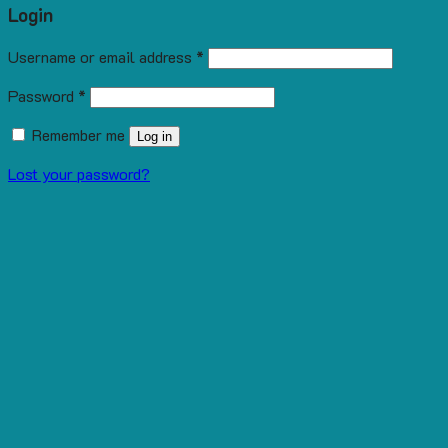
Login
Username or email address
*
Password
*
Remember me
Log in
Lost your password?