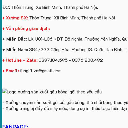
ĐC: Thôn Trung, Xã Bình Minh, Thành phố Hà Nội.
♦ Xưởng SX:
Thôn Trung, Xã Bình Minh, Thành phố Hà Nội
♦ Văn phòng giao dịch:
+ Miền Bắc:
LK U01-L06 KĐT Đô Nghĩa, Phường Yên Nghĩa, Quậ
+ Miền Nam:
384/2G2 Cộng Hòa, Phường 13. Quận Tân Bình, 
♦ Hotline - Zalo:
0397.184.595 - 0376.288.492
♦ Email:
fungift.vn@gmail.com
- Xưởng chuyên sản xuất gối cổ, gấu bông, thú nhồi bông theo y
- Xưởng trang bị đầy đủ máy móc, dụng cụ in, thêu logo hiện đạ
FANPAGE: