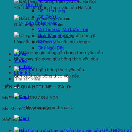
Gối Tựa
Đặt làm gấu bông theo yêu cầu Hà Nội
Gối Tựa Lưng
Gối Chữ U
Sản Phẩm Khác
Gấu bông nhân vật Anime
Mũ Tai Bèo, Mũ Lưỡi Trai
Quà Tặng Sự Kiện
Làm gấu bông theo yêu cầu số lượng ít
Chăn Nỉ
Ghế Ngồi Bệt
Dự Án
Nhận may gia công gấu bông theo yêu cầu
Video
Tin Tức
Liên hệ
Sản xuất gấu bông theo yêu cầu
Search
for:
LIÊN HỆ QUA HOTLINE – ZALO:
Ms. Phương: 0397.184.595
No products in the cart.
Ms. Minh: 0376.288.492
Sản phẩm
GẤU BÔNG S
Cart