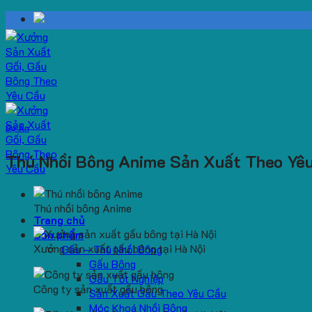
Skip
to
content
Dự Án
Thú Nhồi Bông Anime Sản Xuất Theo Yê
Thú nhồi bông Anime
Trang chủ
Sản phẩm
Xưởng sản xuất gấu bông tại Hà Nội
Gấu – Thú Nhồi Bông
Gấu Bông
Gấu Tốt Nghiệp
Công ty sản xuất gấu bông
Sản Xuất Gấu Theo Yêu Cầu
Móc Khoá Nhồi Bông