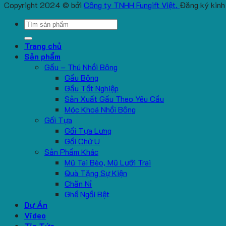
Copyright 2024 © bởi
Công ty TNHH Fungift Việt.
Đăng ký kinh
Search
for:
Trang chủ
Sản phẩm
Gấu – Thú Nhồi Bông
Gấu Bông
Gấu Tốt Nghiệp
Sản Xuất Gấu Theo Yêu Cầu
Móc Khoá Nhồi Bông
Gối Tựa
Gối Tựa Lưng
Gối Chữ U
Sản Phẩm Khác
Mũ Tai Bèo, Mũ Lưỡi Trai
Quà Tặng Sự Kiện
Chăn Nỉ
Ghế Ngồi Bệt
Dự Án
Video
Tin Tức