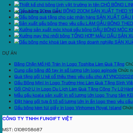
CHÓ BÔNG LIN
GẤU BÔNG 20CM SẢN XUẤT THEO Y
No products in the cart.
SẢN XUẤT GẤU 
LÀM GẤU BÔNG THEO
GẤU BÔNG MÓC K
TỔNG HỢP MẪU GẤU SẢN X
SẢN XU
DỰ ÁN
Băng Chặn Mồ Hô Trán In Logo Toshiba Làm Quà Tặng
Chứ
Cung cấp băng đô tay in số lượng lớn logo aginode
Chức nă
Quà tặng gối U kê cổ thêu theo yêu cầu cho ATVNCG202
Gấu Bông Mini In Logo Trường Học Làm Quà Tặng Sinh Viê
Gối Chữ U In Logo Du Lịch Làm Quà Tặng Công Ty Lữ Hàn
Mẫu gấu koala sản xuất in số lượng lớn logo Trung tâm K
Đặt hàng gối tựa ô tô số lượng lớn in ấn logo theo yêu cầu
Gấu bông kèm túi giấy in logo Vinhomes Royal Island
Chức 
CÔNG TY TNHH FUNGIFT VIỆT
MST: 0108958687