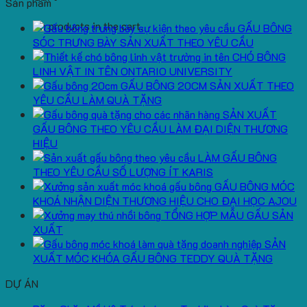
Sản phẩm
No products in the cart.
GẤU BÔNG
SÓC TRƯNG BÀY SẢN XUẤT THEO YÊU CẦU
CHÓ BÔNG
LINH VẬT IN TÊN ONTARIO UNIVERSITY
GẤU BÔNG 20CM SẢN XUẤT THEO
YÊU CẦU LÀM QUÀ TẶNG
SẢN XUẤT
GẤU BÔNG THEO YÊU CẦU LÀM ĐẠI DIỆN THƯƠNG
HIỆU
LÀM GẤU BÔNG
THEO YÊU CẦU SỐ LƯỢNG ÍT KARIS
GẤU BÔNG MÓC
KHOÁ NHẬN DIỆN THƯƠNG HIỆU CHO ĐẠI HỌC AJOU
TỔNG HỢP MẪU GẤU SẢN
XUẤT
SẢN
XUẤT MÓC KHÓA GẤU BÔNG TEDDY QUÀ TẶNG
DỰ ÁN