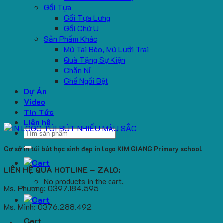
Gối Tựa
Gối Tựa Lưng
Gối Chữ U
Sản Phẩm Khác
Mũ Tai Bèo, Mũ Lưỡi Trai
Quà Tặng Sự Kiện
Chăn Nỉ
Ghế Ngồi Bệt
Dự Án
Video
Tin Tức
Liên hệ
Search
for:
Cơ sở in túi bút học sinh đẹp in logo KIM GIANG Primary school
LIÊN HỆ QUA HOTLINE – ZALO:
No products in the cart.
Ms. Phương: 0397.184.595
Ms. Minh: 0376.288.492
Cart