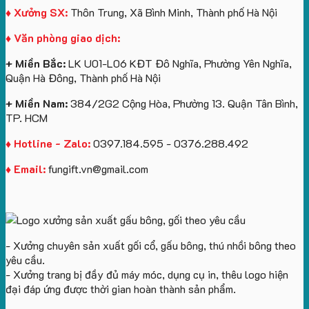
logo
lớn
Trung
Lữ
♦ Xưởng SX:
Thôn Trung, Xã Bình Minh, Thành phố Hà Nội
Vinhomes
in
tâm
Hành
♦ Văn phòng giao dịch:
Royal
ấn
KEO
Island
logo
+ Miền Bắc:
LK U01-L06 KĐT Đô Nghĩa, Phường Yên Nghĩa,
theo
Quận Hà Đông, Thành phố Hà Nội
yêu
cầu
+ Miền Nam:
384/2G2 Cộng Hòa, Phường 13. Quận Tân Bình,
TP. HCM
♦ Hotline - Zalo:
0397.184.595 - 0376.288.492
♦ Email:
fungift.vn@gmail.com
- Xưởng chuyên sản xuất gối cổ, gấu bông, thú nhồi bông theo
yêu cầu.
- Xưởng trang bị đầy đủ máy móc, dụng cụ in, thêu logo hiện
đại đáp ứng được thời gian hoàn thành sản phẩm.