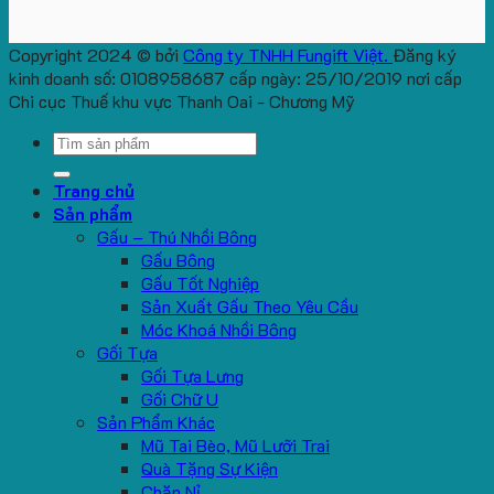
Copyright 2024 © bởi
Công ty TNHH Fungift Việt.
Đăng ký
kinh doanh số: 0108958687 cấp ngày: 25/10/2019 nơi cấp
Chi cục Thuế khu vực Thanh Oai - Chương Mỹ
Search
for:
Trang chủ
Sản phẩm
Gấu – Thú Nhồi Bông
Gấu Bông
Gấu Tốt Nghiệp
Sản Xuất Gấu Theo Yêu Cầu
Móc Khoá Nhồi Bông
Gối Tựa
Gối Tựa Lưng
Gối Chữ U
Sản Phẩm Khác
Mũ Tai Bèo, Mũ Lưỡi Trai
Quà Tặng Sự Kiện
Chăn Nỉ