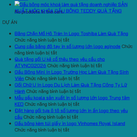
SẢN
XUẤT MÓC KHÓA GẤU BÔNG TEDDY QUÀ TẶNG
No products in the cart.
DỰ ÁN
Băng Chặn Mồ Hô Trán In Logo Toshiba Làm Quà Tặng
ở
Chức năng bình luận bị tắt
Băng
Cung cấp băng đô tay in số lượng lớn logo aginode
Chức
ở
Chặn
năng bình luận bị tắt
Cung
Mồ
Quà tặng gối U kê cổ thêu theo yêu cầu cho
cấp
Hô
ở
ATVNCG2026
Chức năng bình luận bị tắt
băng
Trán
Quà
Gấu Bông Mini In Logo Trường Học Làm Quà Tặng Sinh
đô
In
ở
tặng
Viên
Chức năng bình luận bị tắt
tay
Logo
Gấu
gối
Gối Chữ U In Logo Du Lịch Làm Quà Tặng Công Ty Lữ
in
Toshiba
Bông
ở
U
Hành
Chức năng bình luận bị tắt
số
Làm
Mini
Gối
kê
Mẫu gấu koala sản xuất in số lượng lớn logo Trung tâm
lượng
Quà
ở
In
Chữ
cổ
KEO
Chức năng bình luận bị tắt
lớn
Tặng
Mẫu
Logo
U
thêu
Đặt hàng gối tựa ô tô số lượng lớn in ấn logo theo yêu
logo
ở
gấu
Trường
In
theo
cầu
Chức năng bình luận bị tắt
aginode
Đặt
koala
Học
Logo
yêu
Gấu bông kèm túi giấy in logo Vinhomes Royal Island
ở
hàng
sản
Làm
Du
cầu
Chức năng bình luận bị tắt
Gấu
gối
xuất
Quà
Lịch
cho