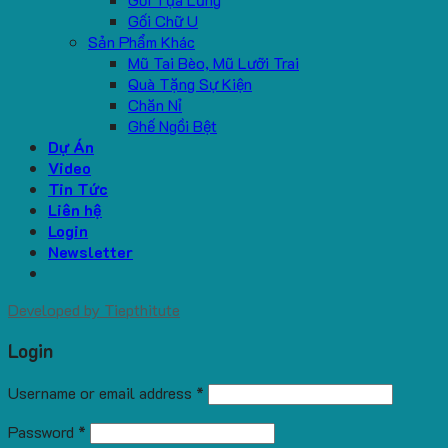
Gối Chữ U
Sản Phẩm Khác
Mũ Tai Bèo, Mũ Lưỡi Trai
Quà Tặng Sự Kiện
Chăn Nỉ
Ghế Ngồi Bệt
Dự Án
Video
Tin Tức
Liên hệ
Login
Newsletter
Developed by
Tiepthitute
Login
Username or email address
*
Password
*