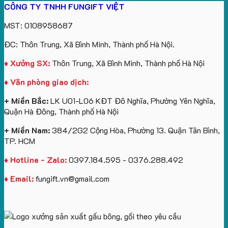
CÔNG TY TNHH FUNGIFT VIỆT
bông
tựa
in
Tặng
Làm
ATVNCG2026
kèm
ô
số
Sinh
Quà
MST: 0108958687
túi
tô
lượng
Viên
Tặng
giấy
số
lớn
Công
ĐC: Thôn Trung, Xã Bình Minh, Thành phố Hà Nội.
in
lượng
logo
Ty
logo
lớn
Trung
Lữ
♦ Xưởng SX:
Thôn Trung, Xã Bình Minh, Thành phố Hà Nội
Vinhomes
in
tâm
Hành
♦ Văn phòng giao dịch:
Royal
ấn
KEO
Island
logo
+ Miền Bắc:
LK U01-L06 KĐT Đô Nghĩa, Phường Yên Nghĩa,
theo
Quận Hà Đông, Thành phố Hà Nội
yêu
cầu
+ Miền Nam:
384/2G2 Cộng Hòa, Phường 13. Quận Tân Bình,
TP. HCM
♦ Hotline - Zalo:
0397.184.595 - 0376.288.492
♦ Email:
fungift.vn@gmail.com