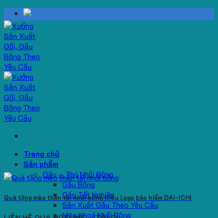
Skip
to
content
Trang chủ
Sản phẩm
Gấu – Thú Nhồi Bông
Gấu Bông
Gấu Tốt Nghiệp
Quà tặng mèo thần tài nhồi bông thêu logo bảo hiểm DAI-ICHI
Sản Xuất Gấu Theo Yêu Cầu
Móc Khoá Nhồi Bông
LIÊN HỆ QUA HOTLINE – ZALO: