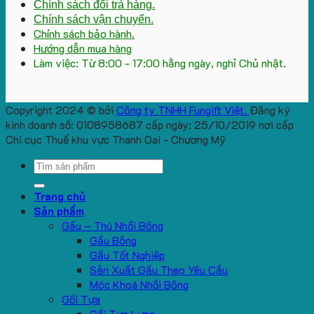
Chính sách đổi trả hàng.
Chính sách vận chuyển.
Chính sách bảo hành.
Hướng dẫn mua hàng
Làm việc: Từ 8:00 - 17:00 hằng ngày, nghỉ Chủ nhật.
Copyright 2024 © bởi
Công ty TNHH Fungift Việt.
Đăng ký
kinh doanh số: 0108958687 cấp ngày: 25/10/2019 nơi cấp
Chi cục Thuế khu vực Thanh Oai - Chương Mỹ
Search
for:
Trang chủ
Sản phẩm
Gấu – Thú Nhồi Bông
Gấu Bông
Gấu Tốt Nghiệp
Sản Xuất Gấu Theo Yêu Cầu
Móc Khoá Nhồi Bông
Gối Tựa
Gối Tựa Lưng