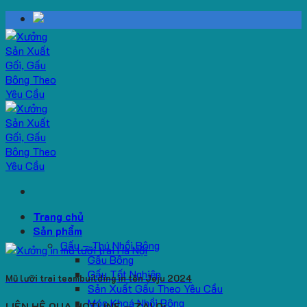
Skip
to
content
Trang chủ
Sản phẩm
Gấu – Thú Nhồi Bông
Gấu Bông
Gấu Tốt Nghiệp
Mũ lưỡi trai teambuilding in tên Jeju 2024
Sản Xuất Gấu Theo Yêu Cầu
Móc Khoá Nhồi Bông
LIÊN HỆ QUA HOTLINE – ZALO: