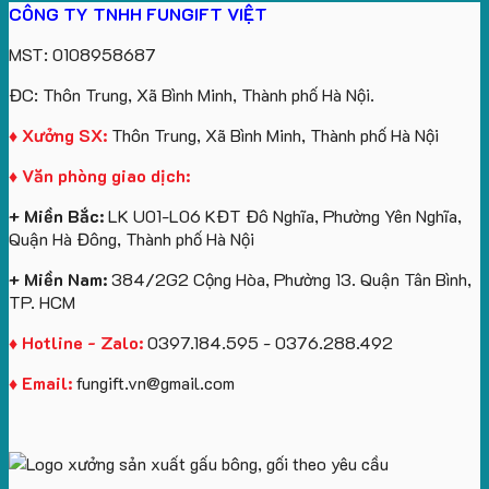
CÔNG TY TNHH FUNGIFT VIỆT
Vinhomes
in
tâm
Hành
Sản
lượng
gấu
Royal
ấn
KEO
Xuất
lớn
móc
MST: 0108958687
Island
logo
Quà
in
khóa
theo
Tặng
logo
in
ĐC: Thôn Trung, Xã Bình Minh, Thành phố Hà Nội.
yêu
Sự
Future
logo
cầu
Kiện
Group
Catherine
♦ Xưởng SX:
Thôn Trung, Xã Bình Minh, Thành phố Hà Nội
Gối
làm
Cruise
♦ Văn phòng giao dịch:
Cổ
quà
làm
Chữ
tặng
quà
+ Miền Bắc:
LK U01-L06 KĐT Đô Nghĩa, Phường Yên Nghĩa,
U
tặng
Quận Hà Đông, Thành phố Hà Nội
In
Logo
+ Miền Nam:
384/2G2 Cộng Hòa, Phường 13. Quận Tân Bình,
TP. HCM
♦ Hotline - Zalo:
0397.184.595 - 0376.288.492
♦ Email:
fungift.vn@gmail.com