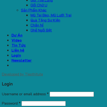
Gối Chữ U
Sản Phẩm Khác
Mũ Tai Bèo, Mũ Lưỡi Trai
Quà Tặng Sự Kiện
Chăn Nỉ
Ghế Ngồi Bệt
Dự Án
Video
Tin Tức
Liên hệ
Login
Newsletter
Developed by
Tiepthitute
Login
Username or email address
*
Password
*