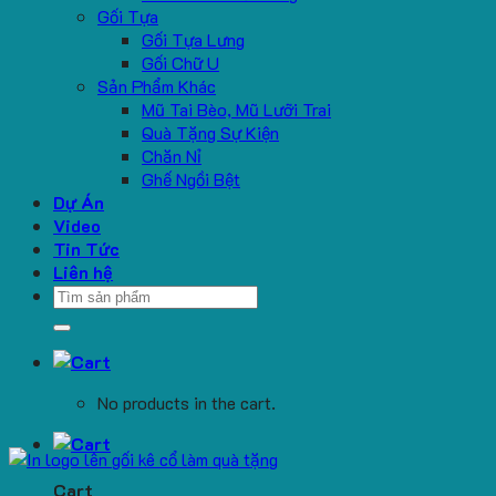
Gối Tựa
Gối Tựa Lưng
Gối Chữ U
Sản Phẩm Khác
Mũ Tai Bèo, Mũ Lưỡi Trai
Quà Tặng Sự Kiện
Chăn Nỉ
Ghế Ngồi Bệt
Dự Án
Video
Tin Tức
Liên hệ
Search
for:
No products in the cart.
Cart