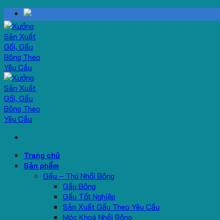
Skip
to
content
Trang chủ
Sản phẩm
Gấu – Thú Nhồi Bông
Gấu Bông
Gấu Tốt Nghiệp
Sản Xuất Gấu Theo Yêu Cầu
Móc Khoá Nhồi Bông