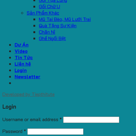
Gối Chữ U
Sản Phẩm Khác
Mũ Tai Bèo, Mũ Lưỡi Trai
Quà Tặng Sự Kiện
Chăn Nỉ
Ghế Ngồi Bệt
Dự Án
Video
Tin Tức
Liên hệ
Login
Newsletter
Developed by
Tiepthitute
Login
Username or email address
*
Password
*