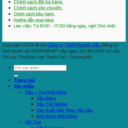
Chính sách đổi trả hàng.
Chính sách vận chuyển.
Chính sách bảo hành.
Hướng dẫn mua hàng
Làm việc: Từ 8:00 - 17:00 hằng ngày, nghỉ Chủ nhật.
Copyright 2024 © bởi
Công ty TNHH Fungift Việt.
Đăng ký
kinh doanh số: 0108958687 cấp ngày: 25/10/2019 nơi cấp
Chi cục Thuế khu vực Thanh Oai - Chương Mỹ
Search
for:
Trang chủ
Sản phẩm
Gấu – Thú Nhồi Bông
Gấu Bông
Gấu Tốt Nghiệp
Sản Xuất Gấu Theo Yêu Cầu
Móc Khoá Nhồi Bông
Gối Tựa
Gối Tựa Lưng