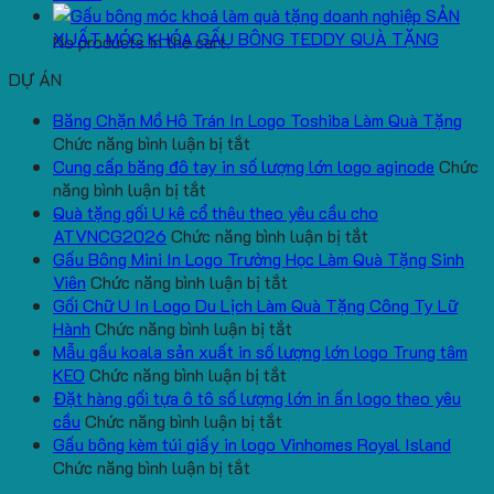
SẢN
XUẤT MÓC KHÓA GẤU BÔNG TEDDY QUÀ TẶNG
No products in the cart.
DỰ ÁN
Băng Chặn Mồ Hô Trán In Logo Toshiba Làm Quà Tặng
ở
Chức năng bình luận bị tắt
Băng
Cung cấp băng đô tay in số lượng lớn logo aginode
Chức
ở
Chặn
năng bình luận bị tắt
Cung
Mồ
Quà tặng gối U kê cổ thêu theo yêu cầu cho
cấp
Hô
ở
ATVNCG2026
Chức năng bình luận bị tắt
băng
Trán
Quà
Gấu Bông Mini In Logo Trường Học Làm Quà Tặng Sinh
đô
In
ở
tặng
Viên
Chức năng bình luận bị tắt
tay
Logo
Gấu
gối
Gối Chữ U In Logo Du Lịch Làm Quà Tặng Công Ty Lữ
in
Toshiba
Bông
ở
U
Hành
Chức năng bình luận bị tắt
số
Làm
Mini
Gối
kê
Mẫu gấu koala sản xuất in số lượng lớn logo Trung tâm
lượng
Quà
ở
In
Chữ
cổ
KEO
Chức năng bình luận bị tắt
lớn
Tặng
Mẫu
Logo
U
thêu
Đặt hàng gối tựa ô tô số lượng lớn in ấn logo theo yêu
logo
ở
gấu
Trường
In
theo
cầu
Chức năng bình luận bị tắt
aginode
Đặt
koala
Học
Logo
yêu
Gấu bông kèm túi giấy in logo Vinhomes Royal Island
ở
hàng
sản
Làm
Du
cầu
Chức năng bình luận bị tắt
Gấu
gối
xuất
Quà
Lịch
cho