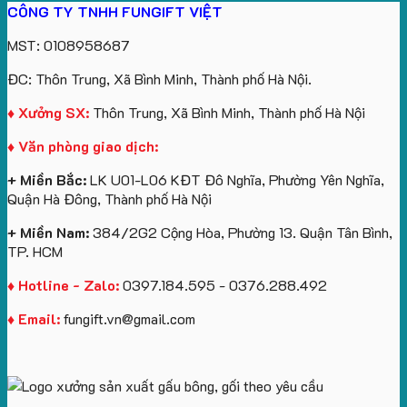
CÔNG TY TNHH FUNGIFT VIỆT
bông
tựa
in
Tặng
Làm
ATVNCG2026
kèm
ô
số
Sinh
Quà
MST: 0108958687
túi
tô
lượng
Viên
Tặng
giấy
số
lớn
Công
ĐC: Thôn Trung, Xã Bình Minh, Thành phố Hà Nội.
in
lượng
logo
Ty
logo
lớn
Trung
Lữ
♦ Xưởng SX:
Thôn Trung, Xã Bình Minh, Thành phố Hà Nội
Vinhomes
in
tâm
Hành
♦ Văn phòng giao dịch:
Royal
ấn
KEO
Island
logo
+ Miền Bắc:
LK U01-L06 KĐT Đô Nghĩa, Phường Yên Nghĩa,
theo
Quận Hà Đông, Thành phố Hà Nội
yêu
cầu
+ Miền Nam:
384/2G2 Cộng Hòa, Phường 13. Quận Tân Bình,
TP. HCM
♦ Hotline - Zalo:
0397.184.595 - 0376.288.492
♦ Email:
fungift.vn@gmail.com