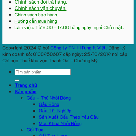
Chính sách đổi trả hàng.
Chính sách vận chuyển.
Chính sách bảo hành.
Hướng dẫn mua hàng
Làm việc: Từ 8:00 - 17:00 hằng ngày, nghỉ Chủ nhật.
Copyright 2024 © bởi
Công ty TNHH Fungift Việt.
Đăng ký
kinh doanh số: 0108958687 cấp ngày: 25/10/2019 nơi cấp
Chi cục Thuế khu vực Thanh Oai - Chương Mỹ
Search
for:
Trang chủ
Sản phẩm
Gấu – Thú Nhồi Bông
Gấu Bông
Gấu Tốt Nghiệp
Sản Xuất Gấu Theo Yêu Cầu
Móc Khoá Nhồi Bông
Gối Tựa
Gối Tựa Lưng