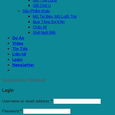
Gối Chữ U
Sản Phẩm Khác
Mũ Tai Bèo, Mũ Lưỡi Trai
Quà Tặng Sự Kiện
Chăn Nỉ
Ghế Ngồi Bệt
Dự Án
Video
Tin Tức
Liên hệ
Login
Newsletter
Developed by
Tiepthitute
Login
Username or email address
*
Password
*