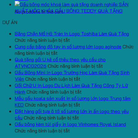
SẢN
XUẤT MÓC KHÓA GẤU BÔNG TEDDY QUÀ TẶNG
No products in the cart.
DỰ ÁN
Băng Chặn Mồ Hô Trán In Logo Toshiba Làm Quà Tặng
ở
Chức năng bình luận bị tắt
Băng
Cung cấp băng đô tay in số lượng lớn logo aginode
Chức
ở
Chặn
năng bình luận bị tắt
Cung
Mồ
Quà tặng gối U kê cổ thêu theo yêu cầu cho
cấp
Hô
ở
ATVNCG2026
Chức năng bình luận bị tắt
băng
Trán
Quà
Gấu Bông Mini In Logo Trường Học Làm Quà Tặng Sinh
đô
In
ở
tặng
Viên
Chức năng bình luận bị tắt
tay
Logo
Gấu
gối
Gối Chữ U In Logo Du Lịch Làm Quà Tặng Công Ty Lữ
in
Toshiba
Bông
ở
U
Hành
Chức năng bình luận bị tắt
số
Làm
Mini
Gối
kê
Mẫu gấu koala sản xuất in số lượng lớn logo Trung tâm
lượng
Quà
ở
In
Chữ
cổ
KEO
Chức năng bình luận bị tắt
lớn
Tặng
Mẫu
Logo
U
thêu
Đặt hàng gối tựa ô tô số lượng lớn in ấn logo theo yêu
logo
ở
gấu
Trường
In
theo
cầu
Chức năng bình luận bị tắt
aginode
Đặt
koala
Học
Logo
yêu
Gấu bông kèm túi giấy in logo Vinhomes Royal Island
ở
hàng
sản
Làm
Du
cầu
Chức năng bình luận bị tắt
Gấu
gối
xuất
Quà
Lịch
cho