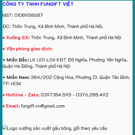
CÔNG TY TNHH FUNGIFT VIỆT
bông
tựa
in
Tặng
Làm
ATVNCG2026
kèm
ô
số
Sinh
Quà
MST: 0108958687
túi
tô
lượng
Viên
Tặng
giấy
số
lớn
Công
ĐC: Thôn Trung, Xã Bình Minh, Thành phố Hà Nội.
in
lượng
logo
Ty
logo
lớn
Trung
Lữ
♦ Xưởng SX:
Thôn Trung, Xã Bình Minh, Thành phố Hà Nội
Vinhomes
in
tâm
Hành
♦ Văn phòng giao dịch:
Royal
ấn
KEO
Island
logo
+ Miền Bắc:
LK U01-L06 KĐT Đô Nghĩa, Phường Yên Nghĩa,
theo
Quận Hà Đông, Thành phố Hà Nội
yêu
cầu
+ Miền Nam:
384/2G2 Cộng Hòa, Phường 13. Quận Tân Bình,
TP. HCM
♦ Hotline - Zalo:
0397.184.595 - 0376.288.492
♦ Email:
fungift.vn@gmail.com