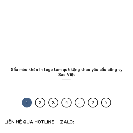
Gấu móc khóa in logo làm quà tặng theo yêu cầu công ty
Sao Việt
1
2
3
4
…
7
LIÊN HỆ QUA HOTLINE – ZALO: