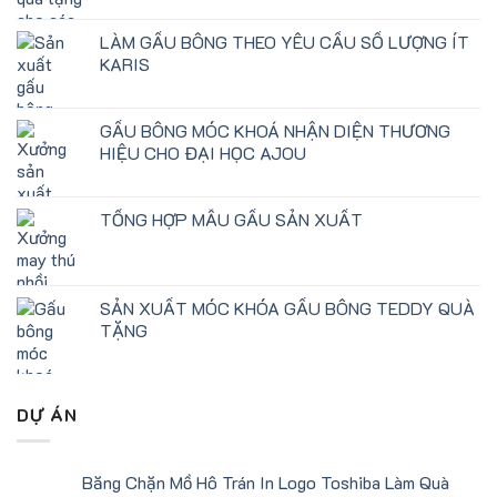
LÀM GẤU BÔNG THEO YÊU CẦU SỐ LƯỢNG ÍT
KARIS
GẤU BÔNG MÓC KHOÁ NHẬN DIỆN THƯƠNG
HIỆU CHO ĐẠI HỌC AJOU
TỔNG HỢP MẪU GẤU SẢN XUẤT
SẢN XUẤT MÓC KHÓA GẤU BÔNG TEDDY QUÀ
TẶNG
DỰ ÁN
Băng Chặn Mồ Hô Trán In Logo Toshiba Làm Quà