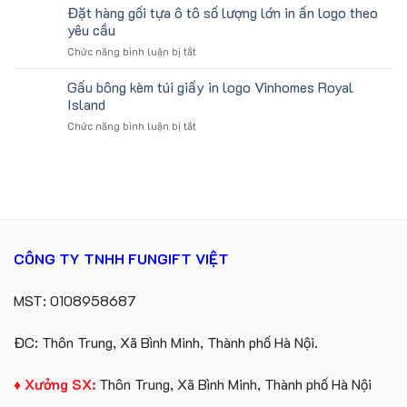
gấu
Đặt hàng gối tựa ô tô số lượng lớn in ấn logo theo
Lịch
Viên
koala
Làm
yêu cầu
sản
Quà
ở
Chức năng bình luận bị tắt
xuất
Tặng
Đặt
in
Công
hàng
Gấu bông kèm túi giấy in logo Vinhomes Royal
số
Ty
gối
lượng
Island
Lữ
tựa
lớn
Hành
ở
Chức năng bình luận bị tắt
ô
logo
Gấu
tô
Trung
bông
số
tâm
kèm
lượng
KEO
túi
lớn
giấy
in
in
ấn
logo
logo
Vinhomes
theo
CÔNG TY TNHH FUNGIFT VIỆT
Royal
yêu
Island
cầu
MST: 0108958687
ĐC: Thôn Trung, Xã Bình Minh, Thành phố Hà Nội.
♦ Xưởng SX:
Thôn Trung, Xã Bình Minh, Thành phố Hà Nội