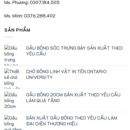
Ms. Phương: 0397.184.595
Ms. Minh: 0376.288.492
SẢN PHẨM
GẤU BÔNG SÓC TRƯNG BÀY SẢN XUẤT THEO
YÊU CẦU
CHÓ BÔNG LINH VẬT IN TÊN ONTARIO
UNIVERSITY
GẤU BÔNG 20CM SẢN XUẤT THEO YÊU CẦU
LÀM QUÀ TẶNG
SẢN XUẤT GẤU BÔNG THEO YÊU CẦU LÀM
ĐẠI DIỆN THƯƠNG HIỆU