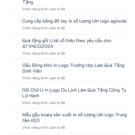
Tặng
ở
Chức năng bình luận bị tắt
Băng
Chặn
Cung cấp băng đô tay in số lượng lớn logo aginode
Mồ
ở
Chức năng bình luận bị tắt
Hô
Cung
Trán
cấp
Quà tặng gối U kê cổ thêu theo yêu cầu cho
In
băng
Logo
ATVNCG2026
đô
Toshiba
ở
Chức năng bình luận bị tắt
tay
Làm
Quà
in
Quà
tặng
số
Gấu Bông Mini In Logo Trường Học Làm Quà Tặng
Tặng
gối
lượng
Sinh Viên
U
lớn
ở
Chức năng bình luận bị tắt
kê
logo
Gấu
cổ
aginode
Bông
Gối Chữ U In Logo Du Lịch Làm Quà Tặng Công Ty
thêu
Mini
theo
Lữ Hành
In
yêu
ở
Chức năng bình luận bị tắt
Logo
cầu
Gối
Trường
cho
Chữ
Mẫu gấu koala sản xuất in số lượng lớn logo Trung
Học
ATVNCG2026
U
Làm
tâm KEO
In
Quà
ở
Chức năng bình luận bị tắt
Logo
Tặng
Mẫu
Du
Sinh