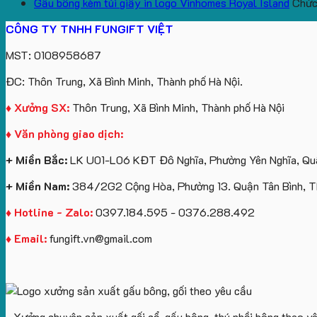
Gấu bông kèm túi giấy in logo Vinhomes Royal Island
Chức 
CÔNG TY TNHH FUNGIFT VIỆT
MST: 0108958687
ĐC: Thôn Trung, Xã Bình Minh, Thành phố Hà Nội.
♦ Xưởng SX:
Thôn Trung, Xã Bình Minh, Thành phố Hà Nội
♦ Văn phòng giao dịch:
+ Miền Bắc:
LK U01-L06 KĐT Đô Nghĩa, Phường Yên Nghĩa, Quậ
+ Miền Nam:
384/2G2 Cộng Hòa, Phường 13. Quận Tân Bình, 
♦ Hotline - Zalo:
0397.184.595 - 0376.288.492
♦ Email:
fungift.vn@gmail.com
- Xưởng chuyên sản xuất gối cổ, gấu bông, thú nhồi bông theo y