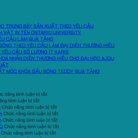
ÓC TRƯNG BÀY SẢN XUẤT THEO YÊU CẦU
H VẬT IN TÊN ONTARIO UNIVERSITY
ÊU CẦU LÀM QUÀ TẶNG
BÔNG THEO YÊU CẦU LÀM ĐẠI DIỆN THƯƠNG HIỆU
 YÊU CẦU SỐ LƯỢNG ÍT KARIS
HOÁ NHẬN DIỆN THƯƠNG HIỆU CHO ĐẠI HỌC AJOU
UẤT
ẤT MÓC KHÓA GẤU BÔNG TEDDY QUÀ TẶNG
ở
c năng bình luận bị tắt
ở
Băng
ng bình luận bị tắt
Cung
Chặn
ở
6
Chức năng bình luận bị tắt
cấp
Mồ
Quà
ở
n
Chức năng bình luận bị tắt
băng
Hô
tặng
ở
Gấu
h
Chức năng bình luận bị tắt
đô
Trán
gối
Gối
Bông
ở
EO
Chức năng bình luận bị tắt
tay
In
ở
U
Chữ
Mini
Mẫu
Chức năng bình luận bị tắt