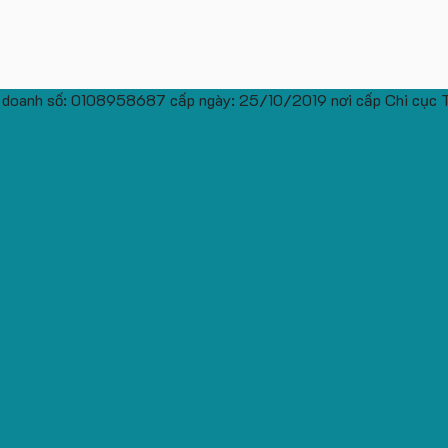
 doanh số: 0108958687 cấp ngày: 25/10/2019 nơi cấp Chi cục 