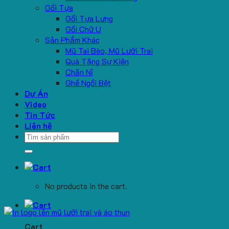
Gối Tựa
Gối Tựa Lưng
Gối Chữ U
Sản Phẩm Khác
Mũ Tai Bèo, Mũ Lưỡi Trai
Quà Tặng Sự Kiện
Chăn Nỉ
Ghế Ngồi Bệt
Dự Án
Video
Tin Tức
Liên hệ
Search
for:
No products in the cart.
Cart