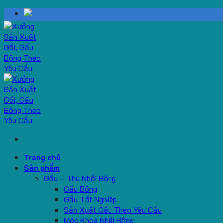
Skip
to
content
Trang chủ
Sản phẩm
Gấu – Thú Nhồi Bông
Gấu Bông
Gấu Tốt Nghiệp
Sản Xuất Gấu Theo Yêu Cầu
Móc Khoá Nhồi Bông