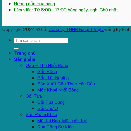
Hướng dẫn mua hàng
Làm việc: Từ 8:00 - 17:00 hằng ngày, nghỉ Chủ nhật.
Copyright 2024 © bởi
Công ty TNHH Fungift Việt.
Đăng ký kinh
Search
for:
Trang chủ
Sản phẩm
Gấu – Thú Nhồi Bông
Gấu Bông
Gấu Tốt Nghiệp
Sản Xuất Gấu Theo Yêu Cầu
Móc Khoá Nhồi Bông
Gối Tựa
Gối Tựa Lưng
Gối Chữ U
Sản Phẩm Khác
Mũ Tai Bèo, Mũ Lưỡi Trai
Quà Tặng Sự Kiện