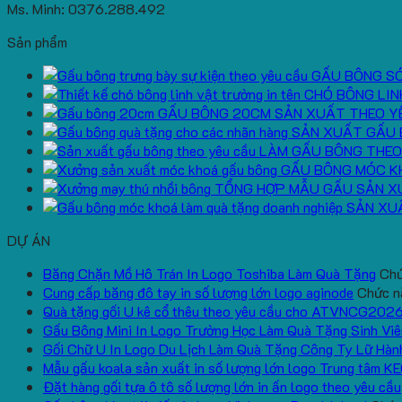
Ms. Minh: 0376.288.492
Sản phẩm
GẤU BÔNG S
CHÓ BÔNG LIN
GẤU BÔNG 20CM SẢN XUẤT THEO Y
SẢN XUẤT GẤU 
LÀM GẤU BÔNG THEO
GẤU BÔNG MÓC K
TỔNG HỢP MẪU GẤU SẢN X
SẢN XU
DỰ ÁN
Băng Chặn Mồ Hô Trán In Logo Toshiba Làm Quà Tặng
Chứ
Cung cấp băng đô tay in số lượng lớn logo aginode
Chức nă
Quà tặng gối U kê cổ thêu theo yêu cầu cho ATVNCG202
Gấu Bông Mini In Logo Trường Học Làm Quà Tặng Sinh Viê
Gối Chữ U In Logo Du Lịch Làm Quà Tặng Công Ty Lữ Hàn
Mẫu gấu koala sản xuất in số lượng lớn logo Trung tâm K
Đặt hàng gối tựa ô tô số lượng lớn in ấn logo theo yêu cầu