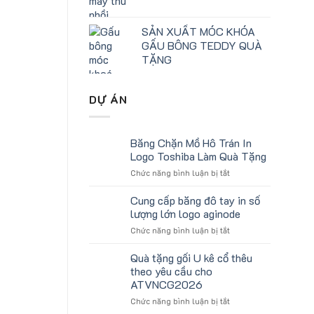
SẢN XUẤT MÓC KHÓA
GẤU BÔNG TEDDY QUÀ
TẶNG
DỰ ÁN
Băng Chặn Mồ Hô Trán In
Logo Toshiba Làm Quà Tặng
ở
Chức năng bình luận bị tắt
Băng
Chặn
Cung cấp băng đô tay in số
Mồ
lượng lớn logo aginode
Hô
ở
Chức năng bình luận bị tắt
Trán
Cung
In
cấp
Quà tặng gối U kê cổ thêu
Logo
băng
Toshiba
theo yêu cầu cho
đô
Làm
ATVNCG2026
tay
Quà
ở
Chức năng bình luận bị tắt
in
Tặng
Quà
số