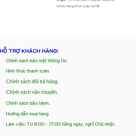
tựa
logo
ở
Chức năng bình luận bị tắt
ô
Trung
Gấu
tô
tâm
bông
số
KEO
kèm
lượng
túi
lớn
giấy
in
in
ấn
logo
logo
Vinhomes
theo
HỖ TRỢ KHÁCH HÀNG:
Royal
yêu
Island
cầu
Chính sách bảo mật thông tin.
Hình thức thanh toán.
Chính sách đổi trả hàng.
Chính sách vận chuyển.
Chính sách bảo hành.
Hướng dẫn mua hàng
Làm việc: Từ 8:00 - 17:00 hằng ngày, nghỉ Chủ nhật.