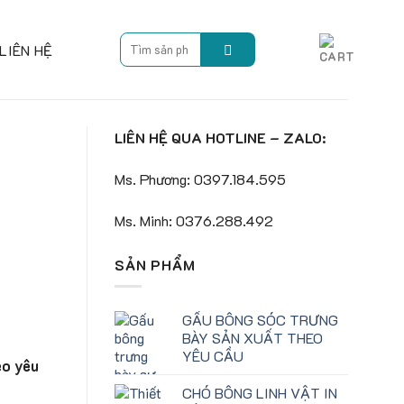
Search
LIÊN HỆ
for:
LIÊN HỆ QUA HOTLINE – ZALO:
Ms. Phương: 0397.184.595
Ms. Minh: 0376.288.492
SẢN PHẨM
GẤU BÔNG SÓC TRƯNG
BÀY SẢN XUẤT THEO
YÊU CẦU
eo yêu
CHÓ BÔNG LINH VẬT IN