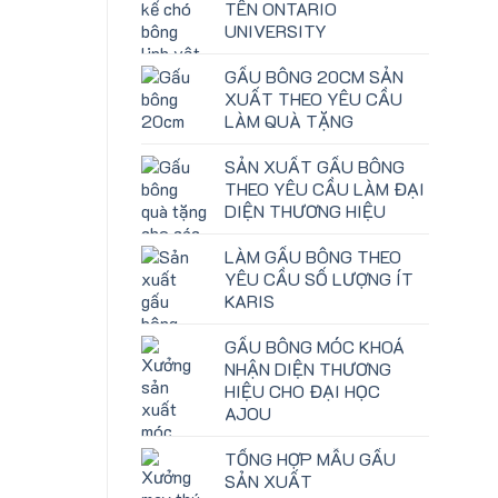
TÊN ONTARIO
UNIVERSITY
GẤU BÔNG 20CM SẢN
XUẤT THEO YÊU CẦU
LÀM QUÀ TẶNG
SẢN XUẤT GẤU BÔNG
THEO YÊU CẦU LÀM ĐẠI
DIỆN THƯƠNG HIỆU
LÀM GẤU BÔNG THEO
YÊU CẦU SỐ LƯỢNG ÍT
KARIS
GẤU BÔNG MÓC KHOÁ
NHẬN DIỆN THƯƠNG
HIỆU CHO ĐẠI HỌC
AJOU
TỔNG HỢP MẪU GẤU
SẢN XUẤT