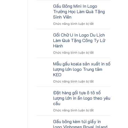
tặng
lượng
Gấu Bông Mini In Logo
gối
lớn
Trường Học Làm Quà Tặng
U
logo
Sinh Viên
kê
aginode
ở
Chức năng bình luận bị tắt
cổ
Gấu
thêu
Bông
theo
Gối Chữ U In Logo Du Lịch
Mini
yêu
Làm Quà Tặng Công Ty Lữ
In
cầu
Hành
Logo
cho
ở
Chức năng bình luận bị tắt
Trường
ATVNCG2026
Gối
Học
Chữ
Làm
Mẫu gấu koala sản xuất in số
U
Quà
lượng lớn logo Trung tâm
In
Tặng
KEO
Logo
Sinh
ở
Chức năng bình luận bị tắt
Du
Viên
Mẫu
Lịch
gấu
Làm
Đặt hàng gối tựa ô tô số
koala
Quà
lượng lớn in ấn logo theo yêu
sản
Tặng
cầu
xuất
Công
ở
Chức năng bình luận bị tắt
in
Ty
Đặt
số
Lữ
hàng
lượng
Hành
Gấu bông kèm túi giấy in
gối
lớn
logo Vinhomes Royal Island