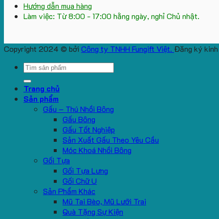
Hướng dẫn mua hàng
Làm việc: Từ 8:00 - 17:00 hằng ngày, nghỉ Chủ nhật.
Copyright 2024 © bởi
Công ty TNHH Fungift Việt.
Đăng ký kinh
Search
for:
Trang chủ
Sản phẩm
Gấu – Thú Nhồi Bông
Gấu Bông
Gấu Tốt Nghiệp
Sản Xuất Gấu Theo Yêu Cầu
Móc Khoá Nhồi Bông
Gối Tựa
Gối Tựa Lưng
Gối Chữ U
Sản Phẩm Khác
Mũ Tai Bèo, Mũ Lưỡi Trai
Quà Tặng Sự Kiện