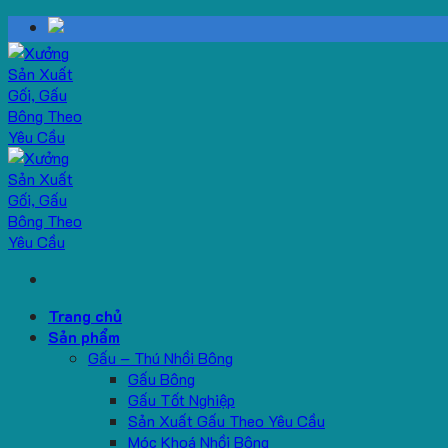
Skip
to
content
Trang chủ
Sản phẩm
Gấu – Thú Nhồi Bông
Gấu Bông
Gấu Tốt Nghiệp
Sản Xuất Gấu Theo Yêu Cầu
Móc Khoá Nhồi Bông