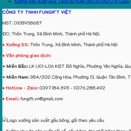
Xưởng Sản Xuất Quà Tặng Sự Kiện Gối Cổ Chữ U In Logo
CÔNG TY TNHH FUNGIFT VIỆT
MST: 0108958687
ĐC: Thôn Trung, Xã Bình Minh, Thành phố Hà Nội.
♦ Xưởng SX:
Thôn Trung, Xã Bình Minh, Thành phố Hà Nội
♦ Văn phòng giao dịch:
+ Miền Bắc:
LK U01-L06 KĐT Đô Nghĩa, Phường Yên Nghĩa, Quậ
+ Miền Nam:
384/2G2 Cộng Hòa, Phường 13. Quận Tân Bình, 
♦ Hotline - Zalo:
0397.184.595 - 0376.288.492
♦ Email:
fungift.vn@gmail.com
- Xưởng chuyên sản xuất gối cổ, gấu bông, thú nhồi bông theo y