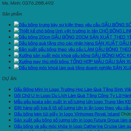
Ms. Minh: 0376.288.492
Sản phẩm
GẤU BÔNG S
CHÓ BÔNG LIN
GẤU BÔNG 20CM SẢN XUẤT THEO Y
SẢN XUẤT GẤU 
LÀM GẤU BÔNG THEO
GẤU BÔNG MÓC K
TỔNG HỢP MẪU GẤU SẢN X
SẢN XU
DỰ ÁN
Gấu Bông Mini In Logo Trường Học Làm Quà Tặng Sinh Viê
Gối Chữ U In Logo Du Lịch Làm Quà Tặng Công Ty Lữ Hàn
Mẫu gấu koala sản xuất in số lượng lớn logo Trung tâm K
Đặt hàng gối tựa ô tô số lượng lớn in ấn logo theo yêu cầu
Gấu bông kèm túi giấy in logo Vinhomes Royal Island
Chức 
Sản xuất gấu bông số lượng lớn in logo Future Group làm 
Gấu bông và gấu móc khóa in logo Catherine Cruise làm q