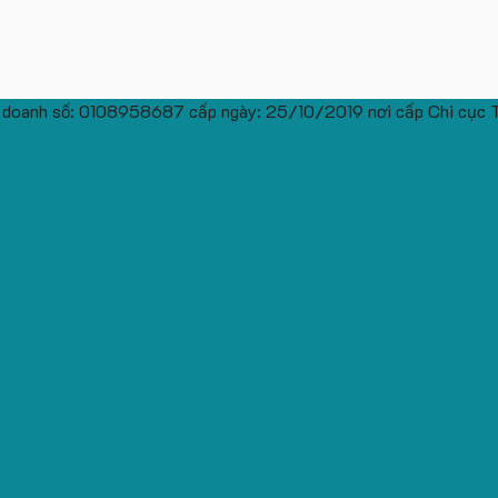
 doanh số: 0108958687 cấp ngày: 25/10/2019 nơi cấp Chi cục 