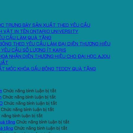
ÓC TRƯNG BÀY SẢN XUẤT THEO YÊU CẦU
H VẬT IN TÊN ONTARIO UNIVERSITY
ÊU CẦU LÀM QUÀ TẶNG
BÔNG THEO YÊU CẦU LÀM ĐẠI DIỆN THƯƠNG HIỆU
 YÊU CẦU SỐ LƯỢNG ÍT KARIS
HOÁ NHẬN DIỆN THƯƠNG HIỆU CHO ĐẠI HỌC AJOU
UẤT
ẤT MÓC KHÓA GẤU BÔNG TEDDY QUÀ TẶNG
ở
n
Chức năng bình luận bị tắt
ở
Gấu
h
Chức năng bình luận bị tắt
Gối
Bông
ở
EO
Chức năng bình luận bị tắt
ở
Chữ
Mini
Mẫu
Chức năng bình luận bị tắt
ở
Đặt
U
In
gấu
năng bình luận bị tắt
Gấu
hàng
In
Logo
koala
ở
quà tặng
Chức năng bình luận bị tắt
bông
gối
Logo
Trường
sản
ở
Sản
uà tặng
Chức năng bình luận bị tắt