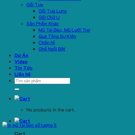
Gối Tựa
Gối Tựa Lưng
Gối Chữ U
Sản Phẩm Khác
Mũ Tai Bèo, Mũ Lưỡi Trai
Quà Tặng Sự Kiện
Chăn Nỉ
Ghế Ngồi Bệt
Dự Án
Video
Tin Tức
Liên hệ
Search
for:
No products in the cart.
Cart