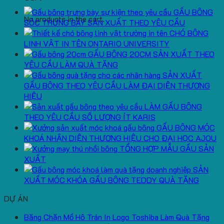
GẤU BÔNG
No products in the cart.
SÓC TRƯNG BÀY SẢN XUẤT THEO YÊU CẦU
CHÓ BÔNG
LINH VẬT IN TÊN ONTARIO UNIVERSITY
GẤU BÔNG 20CM SẢN XUẤT THEO
YÊU CẦU LÀM QUÀ TẶNG
SẢN XUẤT
GẤU BÔNG THEO YÊU CẦU LÀM ĐẠI DIỆN THƯƠNG
HIỆU
LÀM GẤU BÔNG
THEO YÊU CẦU SỐ LƯỢNG ÍT KARIS
GẤU BÔNG MÓC
KHOÁ NHẬN DIỆN THƯƠNG HIỆU CHO ĐẠI HỌC AJOU
TỔNG HỢP MẪU GẤU SẢN
XUẤT
SẢN
XUẤT MÓC KHÓA GẤU BÔNG TEDDY QUÀ TẶNG
DỰ ÁN
Băng Chặn Mồ Hô Trán In Logo Toshiba Làm Quà Tặng