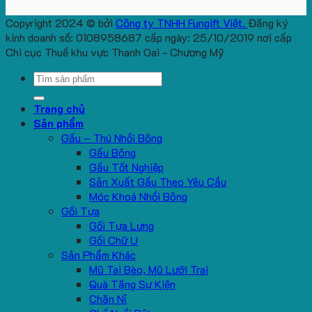
Copyright 2024 © bởi
Công ty TNHH Fungift Việt.
Đăng ký
kinh doanh số: 0108958687 cấp ngày: 25/10/2019 nơi cấp
Chi cục Thuế khu vực Thanh Oai - Chương Mỹ
Search
for:
Trang chủ
Sản phẩm
Gấu – Thú Nhồi Bông
Gấu Bông
Gấu Tốt Nghiệp
Sản Xuất Gấu Theo Yêu Cầu
Móc Khoá Nhồi Bông
Gối Tựa
Gối Tựa Lưng
Gối Chữ U
Sản Phẩm Khác
Mũ Tai Bèo, Mũ Lưỡi Trai
Quà Tặng Sự Kiện
Chăn Nỉ