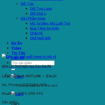
Gối Tựa
Gối Tựa Lưng
Gối Chữ U
Sản Phẩm Khác
Mũ Tai Bèo, Mũ Lưỡi Trai
Quà Tặng Sự Kiện
Chăn Nỉ
Ghế Ngồi Bệt
Dự Án
Video
Tin Tức
Liên hệ
Search
Đệm Lót Ghế Ngồi Hoa Cúc Giá Rẻ
for:
LIÊN HỆ QUA HOTLINE – ZALO:
Ms. Phương: 0397.184.595
No products in the cart.
Ms. Minh: 0376.288.492
Sản phẩm
Cart