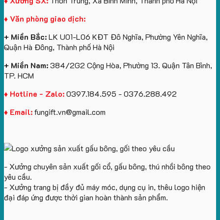
♦ Xưởng SX:
Thôn Trung, Xã Bình Minh, Thành phố Hà Nội
Vinhomes
in
tâm
Hành
♦ Văn phòng giao dịch:
Royal
ấn
KEO
Island
logo
+ Miền Bắc:
LK U01-L06 KĐT Đô Nghĩa, Phường Yên Nghĩa,
theo
Quận Hà Đông, Thành phố Hà Nội
yêu
cầu
+ Miền Nam:
384/2G2 Cộng Hòa, Phường 13. Quận Tân Bình,
TP. HCM
♦ Hotline - Zalo:
0397.184.595 - 0376.288.492
♦ Email:
fungift.vn@gmail.com
- Xưởng chuyên sản xuất gối cổ, gấu bông, thú nhồi bông theo
yêu cầu.
- Xưởng trang bị đầy đủ máy móc, dụng cụ in, thêu logo hiện
đại đáp ứng được thời gian hoàn thành sản phẩm.