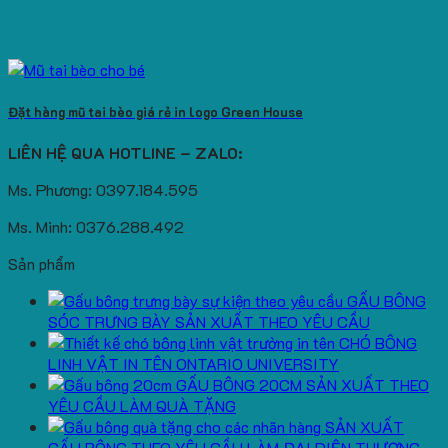
Đặt hàng mũ tai bèo giá rẻ in logo Green House
LIÊN HỆ QUA HOTLINE – ZALO:
Ms. Phương: 0397.184.595
Ms. Minh: 0376.288.492
Sản phẩm
GẤU BÔNG
SÓC TRƯNG BÀY SẢN XUẤT THEO YÊU CẦU
CHÓ BÔNG
LINH VẬT IN TÊN ONTARIO UNIVERSITY
GẤU BÔNG 20CM SẢN XUẤT THEO
YÊU CẦU LÀM QUÀ TẶNG
SẢN XUẤT
GẤU BÔNG THEO YÊU CẦU LÀM ĐẠI DIỆN THƯƠNG