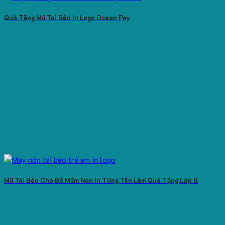
Quà Tặng Mũ Tai Bèo In Logo Ocean Pay
Mũ Tai Bèo Cho Bé Mầm Non In Từng Tên Làm Quà Tặng Lớp B