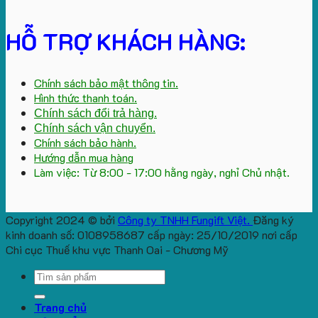
HỖ TRỢ KHÁCH HÀNG:
Chính sách bảo mật thông tin.
Hình thức thanh toán.
Chính sách đổi trả hàng.
Chính sách vận chuyển.
Chính sách bảo hành.
Hướng dẫn mua hàng
Làm việc: Từ 8:00 - 17:00 hằng ngày, nghỉ Chủ nhật.
Copyright 2024 © bởi
Công ty TNHH Fungift Việt.
Đăng ký
kinh doanh số: 0108958687 cấp ngày: 25/10/2019 nơi cấp
Chi cục Thuế khu vực Thanh Oai - Chương Mỹ
Search
for:
Trang chủ