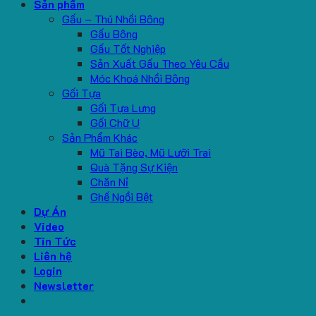
Sản phẩm
Gấu – Thú Nhồi Bông
Gấu Bông
Gấu Tốt Nghiệp
Sản Xuất Gấu Theo Yêu Cầu
Móc Khoá Nhồi Bông
Gối Tựa
Gối Tựa Lưng
Gối Chữ U
Sản Phẩm Khác
Mũ Tai Bèo, Mũ Lưỡi Trai
Quà Tặng Sự Kiện
Chăn Nỉ
Ghế Ngồi Bệt
Dự Án
Video
Tin Tức
Liên hệ
Login
Newsletter