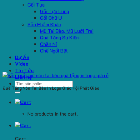
Gối Tựa
Gối Tựa Lưng
Gối Chữ U
Sản Phẩm Khác
Mũ Tai Bèo, Mũ Lưỡi Trai
Quà Tặng Sự Kiện
Chăn Nỉ
Ghế Ngồi Bệt
Dự Án
Video
Tin Tức
Liên hệ
Search
Quà Tặng Nón Tai Bèo In Logo Giáo Hội Phật Giáo
for:
No products in the cart.
Cart