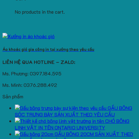
No products in the cart.
Áo khoác gió gia công in tại xưởng theo yêu cầu
LIÊN HỆ QUA HOTLINE – ZALO:
Ms. Phương: 0397.184.595
Ms. Minh: 0376.288.492
Sản phẩm
GẤU BÔNG
SÓC TRƯNG BÀY SẢN XUẤT THEO YÊU CẦU
CHÓ BÔNG
LINH VẬT IN TÊN ONTARIO UNIVERSITY
GẤU BÔNG 20CM SẢN XUẤT THEO