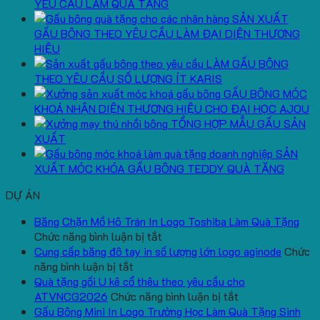
YÊU CẦU LÀM QUÀ TẶNG
SẢN XUẤT
GẤU BÔNG THEO YÊU CẦU LÀM ĐẠI DIỆN THƯƠNG
HIỆU
LÀM GẤU BÔNG
THEO YÊU CẦU SỐ LƯỢNG ÍT KARIS
GẤU BÔNG MÓC
KHOÁ NHẬN DIỆN THƯƠNG HIỆU CHO ĐẠI HỌC AJOU
TỔNG HỢP MẪU GẤU SẢN
XUẤT
SẢN
XUẤT MÓC KHÓA GẤU BÔNG TEDDY QUÀ TẶNG
DỰ ÁN
Băng Chặn Mồ Hô Trán In Logo Toshiba Làm Quà Tặng
ở
Chức năng bình luận bị tắt
Băng
Cung cấp băng đô tay in số lượng lớn logo aginode
Chức
ở
Chặn
năng bình luận bị tắt
Cung
Mồ
Quà tặng gối U kê cổ thêu theo yêu cầu cho
cấp
Hô
ở
ATVNCG2026
Chức năng bình luận bị tắt
băng
Trán
Quà
Gấu Bông Mini In Logo Trường Học Làm Quà Tặng Sinh