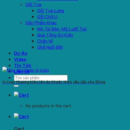
Gối Tựa
Gối Tựa Lưng
Gối Chữ U
Sản Phẩm Khác
Mũ Tai Bèo, Mũ Lưỡi Trai
Quà Tặng Sự Kiện
Chăn Nỉ
Ghế Ngồi Bệt
Dự Án
Video
Tin Tức
Liên hệ
Search
In logo thương hiệu lên áo khoác theo yêu cầu cho Sting
for:
No products in the cart.
Cart