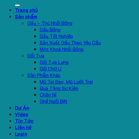
for:
Trang chủ
Sản phẩm
Gấu – Thú Nhồi Bông
Gấu Bông
Gấu Tốt Nghiệp
Sản Xuất Gấu Theo Yêu Cầu
Móc Khoá Nhồi Bông
Gối Tựa
Gối Tựa Lưng
Gối Chữ U
Sản Phẩm Khác
Mũ Tai Bèo, Mũ Lưỡi Trai
Quà Tặng Sự Kiện
Chăn Nỉ
Ghế Ngồi Bệt
Dự Án
Video
Tin Tức
Liên hệ
Login