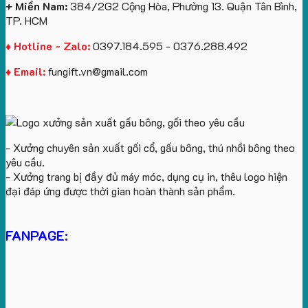
cầu
+ Miền Nam:
384/2G2 Cộng Hòa, Phường 13. Quận Tân Bình,
TP. HCM
♦ Hotline - Zalo:
0397.184.595 - 0376.288.492
♦ Email:
fungift.vn@gmail.com
- Xưởng chuyên sản xuất gối cổ, gấu bông, thú nhồi bông theo
yêu cầu.
- Xưởng trang bị đầy đủ máy móc, dụng cụ in, thêu logo hiện
đại đáp ứng được thời gian hoàn thành sản phẩm.
FANPAGE: