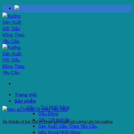
Skip
to
content
Trang chủ
Sản phẩm
Gấu – Thú Nhồi Bông
Gấu Bông
Gấu Tốt Nghiệp
Áo khoác nỉ hai lớp in logo sản xuất số lượng lớn tại xưởng
Sản Xuất Gấu Theo Yêu Cầu
Móc Khoá Nhồi Bông