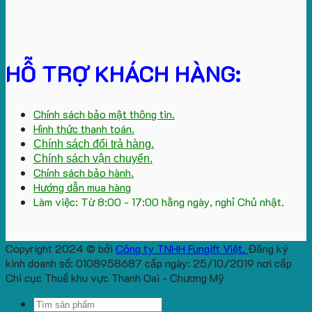
HỖ TRỢ KHÁCH HÀNG:
Chính sách bảo mật thông tin.
Hình thức thanh toán.
Chính sách đổi trả hàng.
Chính sách vận chuyển.
Chính sách bảo hành.
Hướng dẫn mua hàng
Làm việc: Từ 8:00 - 17:00 hằng ngày, nghỉ Chủ nhật.
Copyright 2024 © bởi
Công ty TNHH Fungift Việt.
Đăng ký
kinh doanh số: 0108958687 cấp ngày: 25/10/2019 nơi cấp
Chi cục Thuế khu vực Thanh Oai - Chương Mỹ
Search