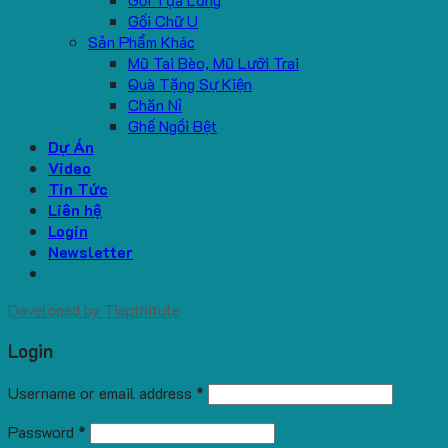
Gối Chữ U
Sản Phẩm Khác
Mũ Tai Bèo, Mũ Lưỡi Trai
Quà Tặng Sự Kiện
Chăn Nỉ
Ghế Ngồi Bệt
Dự Án
Video
Tin Tức
Liên hệ
Login
Newsletter
Developed by
Tiepthitute
Login
Username or email address
*
Password
*