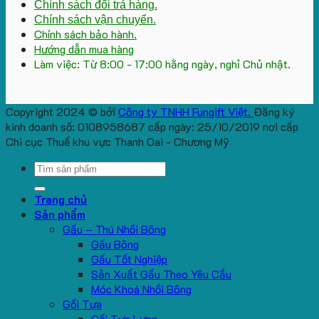
Chính sách đổi trả hàng.
Chính sách vận chuyển.
Chính sách bảo hành.
Hướng dẫn mua hàng
Làm việc: Từ 8:00 - 17:00 hằng ngày, nghỉ Chủ nhật.
Copyright 2024 © bởi
Công ty TNHH Fungift Việt.
Đăng ký
kinh doanh số: 0108958687 cấp ngày: 25/10/2019 nơi cấp
Chi cục Thuế khu vực Thanh Oai - Chương Mỹ
Search
for:
Trang chủ
Sản phẩm
Gấu – Thú Nhồi Bông
Gấu Bông
Gấu Tốt Nghiệp
Sản Xuất Gấu Theo Yêu Cầu
Móc Khoá Nhồi Bông
Gối Tựa
Gối Tựa Lưng