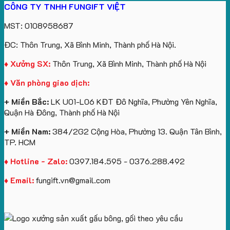
CÔNG TY TNHH FUNGIFT VIỆT
Vinhomes
in
tâm
Hành
Sản
lượng
gấu
Royal
ấn
KEO
Xuất
lớn
móc
MST: 0108958687
Island
logo
Quà
in
khóa
theo
Tặng
logo
in
ĐC: Thôn Trung, Xã Bình Minh, Thành phố Hà Nội.
yêu
Sự
Future
logo
cầu
Kiện
Group
Catherine
♦ Xưởng SX:
Thôn Trung, Xã Bình Minh, Thành phố Hà Nội
Gối
làm
Cruise
♦ Văn phòng giao dịch:
Cổ
quà
làm
Chữ
tặng
quà
+ Miền Bắc:
LK U01-L06 KĐT Đô Nghĩa, Phường Yên Nghĩa,
U
tặng
Quận Hà Đông, Thành phố Hà Nội
In
Logo
+ Miền Nam:
384/2G2 Cộng Hòa, Phường 13. Quận Tân Bình,
TP. HCM
♦ Hotline - Zalo:
0397.184.595 - 0376.288.492
♦ Email:
fungift.vn@gmail.com